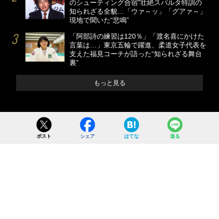
のシューティング合宿”壮絶スパルタ特訓の
知られざる全貌…「ウァ～ッ」「グアァ～」
現地で聞いた“悲鳴”
「阿部詩の練習は120％」「渡名喜にかけた
言葉は…」東京五輪で躍進、柔道女子代表を
支えた福見コーチが語った“知られざる舞台
裏”
もっと見る
ポスト
シェア
はてな
送る