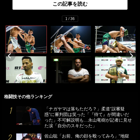
この記事を読む
1 / 36
格闘技その他ランキング
「ナガヤマは落ちただろ？」柔道“誤審疑
惑”に審判団は笑った「『待て』が間違いだ
った」不可解説明も…永山竜樹が記者に見せ
た涙「自分のスキだった」
佐山聡「お前、俺の顔を殴ってみろ」“地獄