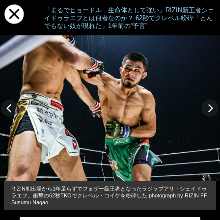
「まるでヒョードル…生命体として強い」RIZIN新王者シェ
イドゥラエフとは何者なのか？ 62秒でクレベル粉砕「とん
でもない奴が現れた」1年前の“予言”
RIZIN初出場から1年足らずでフェザー級王者となったラジャブアリ・シェイドゥ
ラエフ。衝撃の62秒TKOでクレベル・コイケを粉砕した photograph by RIZIN FF
Susumu Nagao