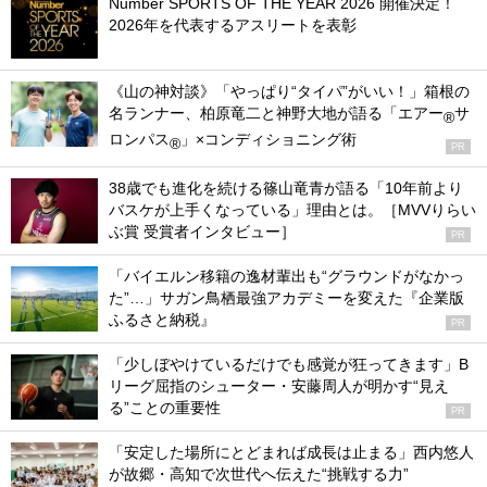
Number SPORTS OF THE YEAR 2026 開催決定！
2026年を代表するアスリートを表彰
《山の神対談》「やっぱり“タイパ”がいい！」箱根の
名ランナー、柏原竜二と神野大地が語る「エアー
サ
®
ロンパス
」×コンディショニング術
®
PR
38歳でも進化を続ける篠山竜青が語る「10年前より
バスケが上手くなっている」理由とは。［MVVりらい
ぶ賞 受賞者インタビュー］
PR
「バイエルン移籍の逸材輩出も“グラウンドがなかっ
た”…」サガン鳥栖最強アカデミーを変えた『企業版
ふるさと納税』
PR
「少しぼやけているだけでも感覚が狂ってきます」B
リーグ屈指のシューター・安藤周人が明かす“見え
る”ことの重要性
PR
「安定した場所にとどまれば成長は止まる」西内悠人
が故郷・高知で次世代へ伝えた“挑戦する力”