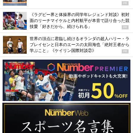
PR
《ラグビー界と体操界の同学年レジェンド対談》初対
面のリーチマイケルと内村航平が本音で語り合った競
技愛「好きだから、続けられる」
PR
世界の頂点に君臨し続けるオランダの超人ハリー・ラ
ブレイセンと日本のエースの太田海也「絶対王者から
学ぶこと」《ケイリン国際対談②》
PR