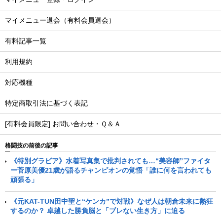
マイメニュー退会（有料会員退会）
有料記事一覧
利用規約
対応機種
特定商取引法に基づく表記
[有料会員限定] お問い合わせ・Ｑ＆Ａ
格闘技の前後の記事
《特別グラビア》水着写真集で批判されても…“美容師”ファイタ
ー菅原美優21歳が語るチャンピオンの覚悟「誰に何を言われても
頑張る」
《元KAT-TUN田中聖と“ケンカ”で対戦》なぜ人は朝倉未来に熱狂
するのか？ 卓越した勝負脳と「ブレない生き方」に迫る