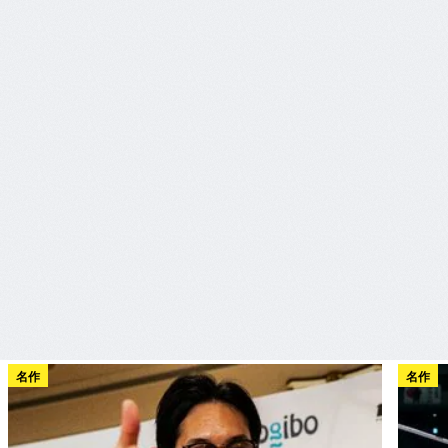
名作
名作