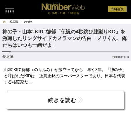
有料会員
毎日6時・11時・17時更新
格闘技
その他
神の子・山本“KID”徳郁「伝説の4秒跳び膝蹴りKO」を
激写したリングサイドカメラマンの告白「ノリくん、俺
たちはいつも一緒だよ」
長尾迪
2021/11/19 11:06
山本“KID”徳郁（のりふみ）が旅立ってから、早や3年。「神の子」
と呼ばれたKIDは、正真正銘のスーパースターであり、日本を代表
する格闘家だ...
続きを読む