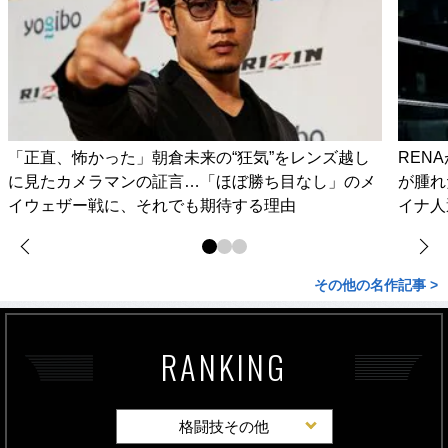
「正直、怖かった」朝倉未来の“狂気”をレンズ越し
REN
に見たカメラマンの証言…「ほぼ勝ち目なし」のメ
が腫れ
イウェザー戦に、それでも期待する理由
イナ人
その他の名作記事 >
RANKING
格闘技その他