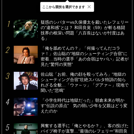
×
ここから競技を選択できます
最新
24時間
週間
疑惑のシバターvs久保優太を裁いたレフェリー
の“違和感”とは？ 和田良覚（59）が斬る格闘
技界の根深い問題「八百長はないが忖度はあ
る」
「俺を舐めてんの？」「何撮ってんだコラ
ァ！」佐山聡の“地獄のシューティング合宿”に
密着…当時の選手「あの合宿はヤバい」記者が
見た“驚愕の実態”
佐山聡「お前、俺の顔を殴ってみろ」“地獄の
シューティング合宿”壮絶スパルタ特訓の知ら
れざる全貌…「ウァ～ッ」「グアァ～」現地で
聞いた“悲鳴”
「小学生時代は地獄だった」朝倉未来が明か
す“伝説の原点” 気の弱い少年を父親はどう変
えたのか
興奮する選手に「俺とやるか？」、客の投げた
パイプ椅子が直撃…“最強のレフェリー”和田良