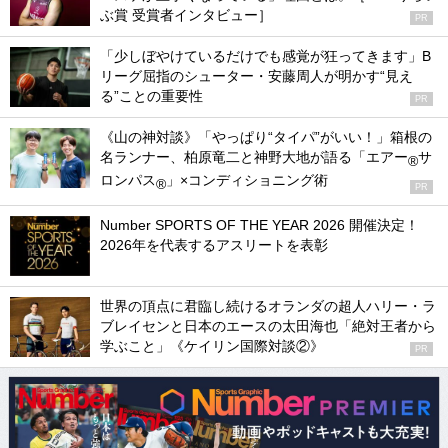
ぶ賞 受賞者インタビュー］
PR
「少しぼやけているだけでも感覚が狂ってきます」B
リーグ屈指のシューター・安藤周人が明かす“見え
る”ことの重要性
PR
《山の神対談》「やっぱり“タイパ”がいい！」箱根の
名ランナー、柏原竜二と神野大地が語る「エアー
サ
®
ロンパス
」×コンディショニング術
®
PR
Number SPORTS OF THE YEAR 2026 開催決定！
2026年を代表するアスリートを表彰
世界の頂点に君臨し続けるオランダの超人ハリー・ラ
ブレイセンと日本のエースの太田海也「絶対王者から
学ぶこと」《ケイリン国際対談②》
PR