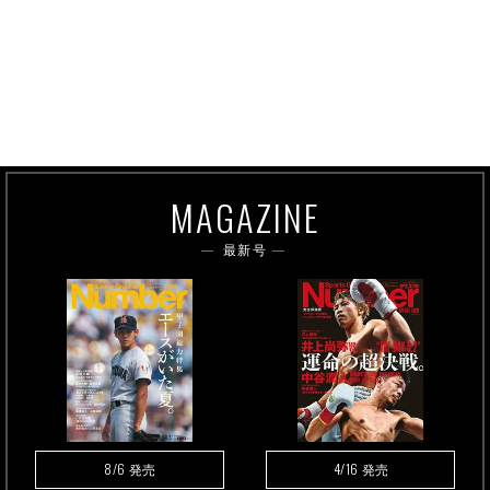
MAGAZINE
最新号
8/6
4/16
発売
発売