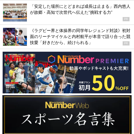
「安定した場所にとどまれば成長は止まる」西内悠人
が故郷・高知で次世代へ伝えた“挑戦する力”
PR
《ラグビー界と体操界の同学年レジェンド対談》初対
面のリーチマイケルと内村航平が本音で語り合った競
技愛「好きだから、続けられる」
PR