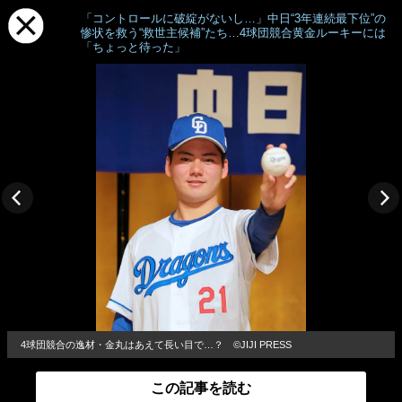
「コントロールに破綻がないし…」中日“3年連続最下位”の
惨状を救う“救世主候補”たち…4球団競合黄金ルーキーには
「ちょっと待った」
4球団競合の逸材・金丸はあえて長い目で…？ ©︎JIJI PRESS
この記事を読む