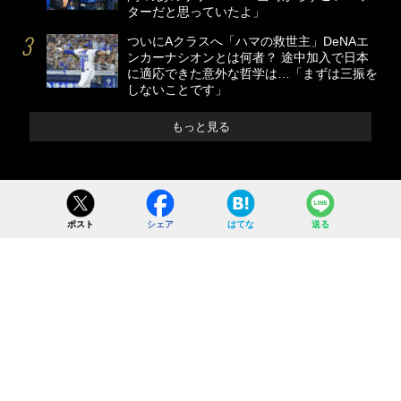
ターだと思っていたよ」
ついにAクラスへ「ハマの救世主」DeNAエ
ンカーナシオンとは何者？ 途中加入で日本
に適応できた意外な哲学は…「まずは三振を
しないことです」
もっと見る
ポスト
シェア
はてな
送る