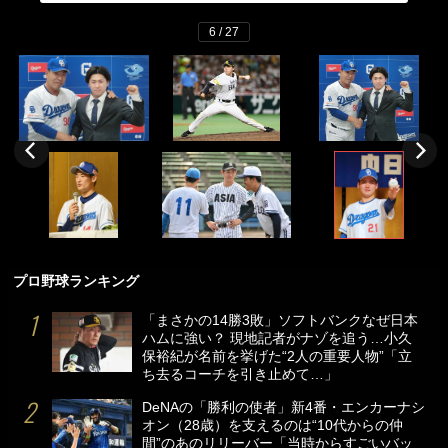
6 / 27
プロ野球ランキング
「まさかの14勝3敗」ソフトバンクなぜ日本
ハムに強い？ 現地記者がナゾを追う…小久
保裕紀が名前を挙げた“2人の重要人物”「立
ち去るコーチを引き止めて…」
DeNAの「勝利の使者」新4番・エンカーナシ
オン（28歳）を支えるのは“10代からの仲
間”のあのリリーバー「当時からすごいバッ