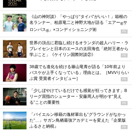
《山の神対談》「やっぱり“タイパ”がいい！」箱根の
名ランナー、柏原竜二と神野大地が語る「エアー
サ
®
ロンパス
」×コンディショニング術
®
PR
世界の頂点に君臨し続けるオランダの超人ハリー・ラ
ブレイセンと日本のエースの太田海也「絶対王者から
学ぶこと」《ケイリン国際対談②》
PR
38歳でも進化を続ける篠山竜青が語る「10年前より
バスケが上手くなっている」理由とは。［MVVりらい
ぶ賞 受賞者インタビュー］
PR
「少しぼやけているだけでも感覚が狂ってきます」B
リーグ屈指のシューター・安藤周人が明かす“見え
る”ことの重要性
PR
「バイエルン移籍の逸材輩出も“グラウンドがなかっ
た”…」サガン鳥栖最強アカデミーを変えた『企業版
ふるさと納税』
PR