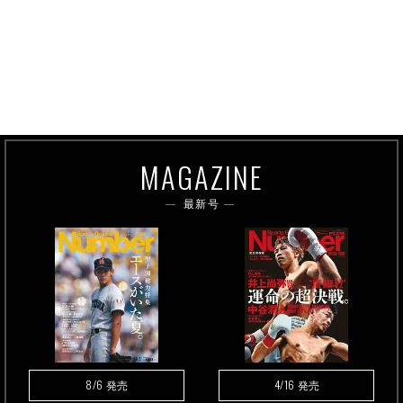
MAGAZINE
最新号
8/6
4/16
発売
発売