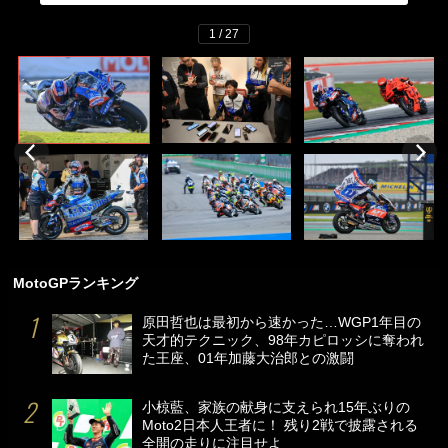
1 / 27
MotoGPランキング
原田哲也は最初から速かった…WGP1年目の
天才的テクニック、98年カピロッシに奪われ
た王座、01年加藤大治郎との激闘
小椋藍、家族の献身に支えられ15年ぶりの
Moto2日本人王者に！ 残り2戦で披露される
全開の走りに注目せよ