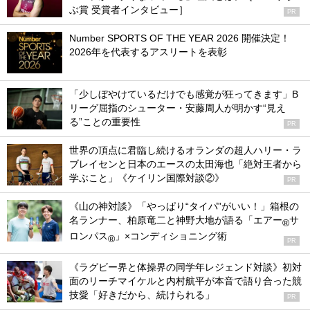
ぶ賞 受賞者インタビュー］
PR
Number SPORTS OF THE YEAR 2026 開催決定！
2026年を代表するアスリートを表彰
「少しぼやけているだけでも感覚が狂ってきます」B
リーグ屈指のシューター・安藤周人が明かす“見え
る”ことの重要性
PR
世界の頂点に君臨し続けるオランダの超人ハリー・ラ
ブレイセンと日本のエースの太田海也「絶対王者から
学ぶこと」《ケイリン国際対談②》
PR
《山の神対談》「やっぱり“タイパ”がいい！」箱根の
名ランナー、柏原竜二と神野大地が語る「エアー
サ
®
ロンパス
」×コンディショニング術
®
PR
《ラグビー界と体操界の同学年レジェンド対談》初対
面のリーチマイケルと内村航平が本音で語り合った競
技愛「好きだから、続けられる」
PR