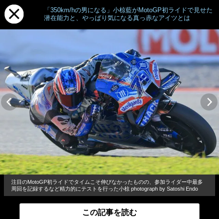
「350km/hの男になる」小椋藍がMotoGP初ライドで見せた
潜在能力と、やっぱり気になる真っ赤なアイツとは
注目のMotoGP初ライドでタイムこそ伸びなかったものの、参加ライダー中最多
周回を記録するなど精力的にテストを行った小椋 photograph by Satoshi Endo
この記事を読む