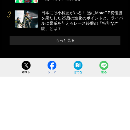
日本には小椋藍がいる！ 遂にMotoGP初優勝
を果たした25歳の進化のポイントと、ライバ
ルに脅威を与えるレース終盤の「特別な才
能」とは？
もっと見る
ポスト
シェア
はてな
送る