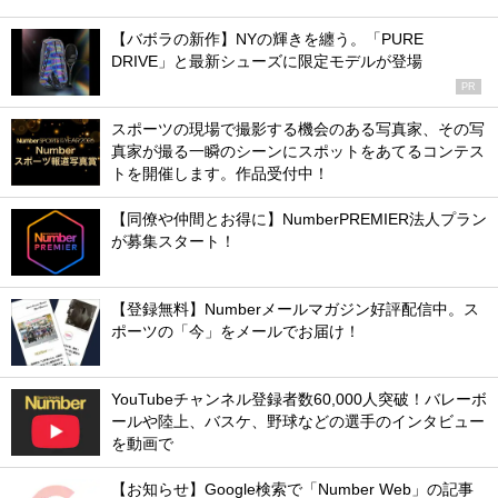
【バボラの新作】NYの輝きを纏う。「PURE
DRIVE」と最新シューズに限定モデルが登場
PR
スポーツの現場で撮影する機会のある写真家、その写
真家が撮る一瞬のシーンにスポットをあてるコンテス
トを開催します。作品受付中！
【同僚や仲間とお得に】NumberPREMIER法人プラン
が募集スタート！
【登録無料】Numberメールマガジン好評配信中。ス
ポーツの「今」をメールでお届け！
YouTubeチャンネル登録者数60,000人突破！バレーボ
ールや陸上、バスケ、野球などの選手のインタビュー
を動画で
【お知らせ】Google検索で「Number Web」の記事