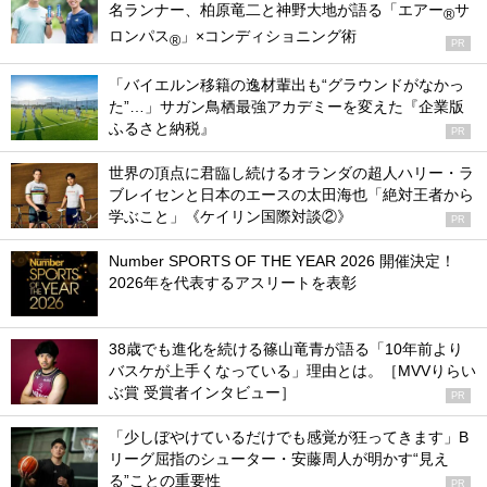
名ランナー、柏原竜二と神野大地が語る「エアー
サ
®
ロンパス
」×コンディショニング術
®
PR
「バイエルン移籍の逸材輩出も“グラウンドがなかっ
た”…」サガン鳥栖最強アカデミーを変えた『企業版
ふるさと納税』
PR
世界の頂点に君臨し続けるオランダの超人ハリー・ラ
ブレイセンと日本のエースの太田海也「絶対王者から
学ぶこと」《ケイリン国際対談②》
PR
Number SPORTS OF THE YEAR 2026 開催決定！
2026年を代表するアスリートを表彰
38歳でも進化を続ける篠山竜青が語る「10年前より
バスケが上手くなっている」理由とは。［MVVりらい
ぶ賞 受賞者インタビュー］
PR
「少しぼやけているだけでも感覚が狂ってきます」B
リーグ屈指のシューター・安藤周人が明かす“見え
る”ことの重要性
PR