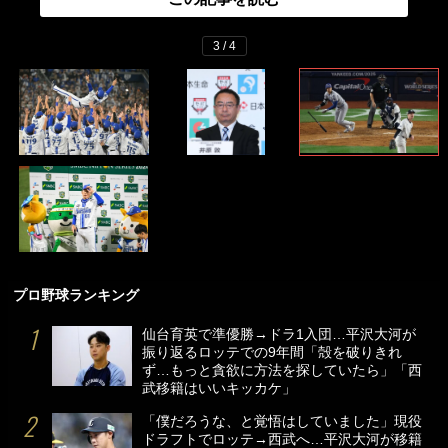
3 / 4
プロ野球ランキング
仙台育英で準優勝→ドラ1入団…平沢大河が
振り返るロッテでの9年間「殻を破りきれ
ず…もっと貪欲に方法を探していたら」「西
武移籍はいいキッカケ」
「僕だろうな、と覚悟はしていました」現役
ドラフトでロッテ→西武へ…平沢大河が移籍