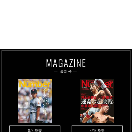
MAGAZINE
最新号
8/6
4/16
発売
発売