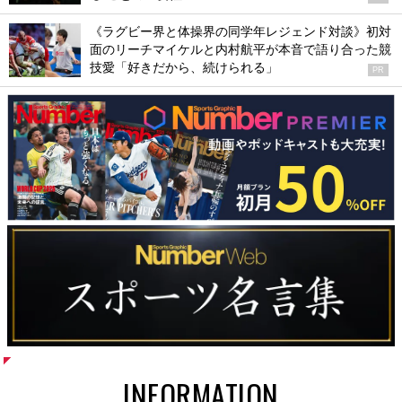
《ラグビー界と体操界の同学年レジェンド対談》初対
面のリーチマイケルと内村航平が本音で語り合った競
技愛「好きだから、続けられる」
PR
INFORMATION