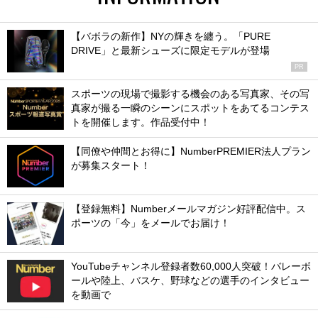
【バボラの新作】NYの輝きを纏う。「PURE
DRIVE」と最新シューズに限定モデルが登場
PR
スポーツの現場で撮影する機会のある写真家、その写
真家が撮る一瞬のシーンにスポットをあてるコンテス
トを開催します。作品受付中！
【同僚や仲間とお得に】NumberPREMIER法人プラン
が募集スタート！
【登録無料】Numberメールマガジン好評配信中。ス
ポーツの「今」をメールでお届け！
YouTubeチャンネル登録者数60,000人突破！バレーボ
ールや陸上、バスケ、野球などの選手のインタビュー
を動画で