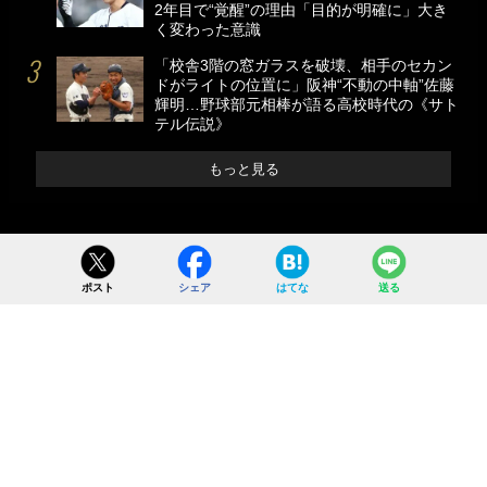
2年目で“覚醒”の理由「目的が明確に」大き
く変わった意識
「校舎3階の窓ガラスを破壊、相手のセカン
ドがライトの位置に」阪神“不動の中軸”佐藤
輝明…野球部元相棒が語る高校時代の《サト
テル伝説》
もっと見る
ポスト
シェア
はてな
送る