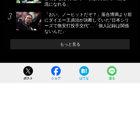
流になれる」
「おい、ノーヒットだぞ？」落合博満より前
にダイエー王貞治が決断していた“日本シリ
ーズで無安打投手交代”…「個人記録は関係
ないんだ」
もっと見る
ポスト
シェア
はてな
送る