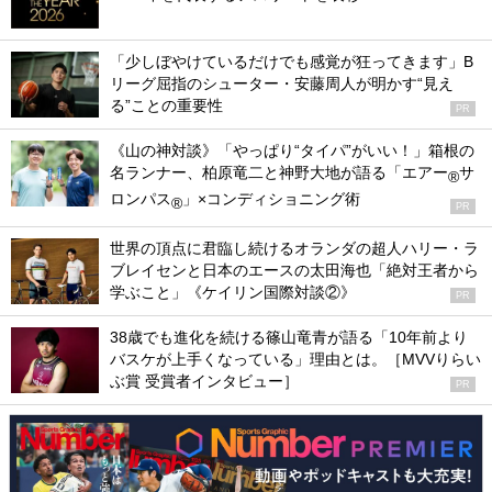
「少しぼやけているだけでも感覚が狂ってきます」B
リーグ屈指のシューター・安藤周人が明かす“見え
る”ことの重要性
PR
《山の神対談》「やっぱり“タイパ”がいい！」箱根の
名ランナー、柏原竜二と神野大地が語る「エアー
サ
®
ロンパス
」×コンディショニング術
®
PR
世界の頂点に君臨し続けるオランダの超人ハリー・ラ
ブレイセンと日本のエースの太田海也「絶対王者から
学ぶこと」《ケイリン国際対談②》
PR
38歳でも進化を続ける篠山竜青が語る「10年前より
バスケが上手くなっている」理由とは。［MVVりらい
ぶ賞 受賞者インタビュー］
PR