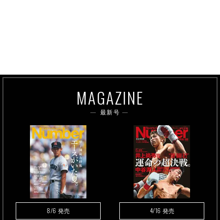
MAGAZINE
最新号
8/6
4/16
発売
発売