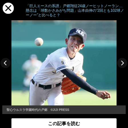
「巨人エースの系譜」戸郷翔征24歳ノーヒットノーラン…
懸念は「球数かさみがち問題」山本由伸の“2回とも102球ノ
ーノー”と比べると？
聖心ウルスラ学園時代の戸郷 ©JIJI PRESS
この記事を読む