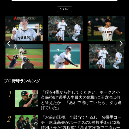
5 / 47
プロ野球ランキング
「僕を4番から外してください」ホークス小
久保裕紀“選手人生最大の危機”に王貞治は何
と答えたか…「あれで逃げていたら、次も逃
げていた」
「お前の球種、全部当てたるわ」名投手コー
チ・尾花高夫がホークスの0勝投手3人に2桁
勝利させた“方程式”「考え方次第で二流も一