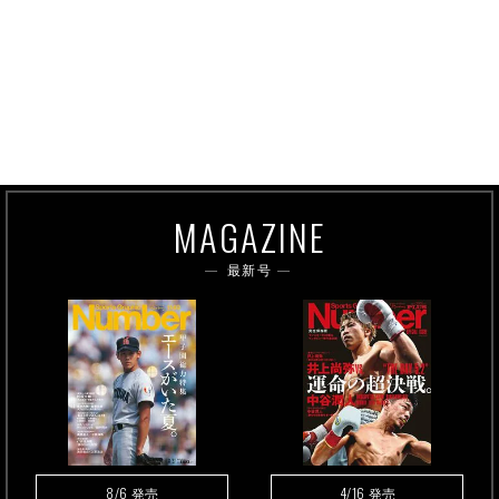
MAGAZINE
最新号
8/6
4/16
発売
発売