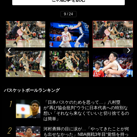
9 / 24
バスケットボールランキング
「日本バスケのためを思って…」八村塁
が“再び協会批判”ウラに日本代表への特別な
想い「それなら来なくていいと切り捨てるの
は簡単」
河村勇輝の目に涙が…「やってきたことが何
も出せなかった」NBA挑戦3年目“覚悟を持っ