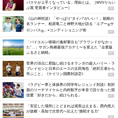
バスケが上手くなっている」理由とは。［MVVりらい
ぶ賞 受賞者インタビュー］
PR
《山の神対談》「やっぱり“タイパ”がいい！」箱根の
名ランナー、柏原竜二と神野大地が語る「エアー
サ
®
ロンパス
」×コンディショニング術
®
PR
「バイエルン移籍の逸材輩出も“グラウンドがなかっ
た”…」サガン鳥栖最強アカデミーを変えた『企業版
ふるさと納税』
PR
世界の頂点に君臨し続けるオランダの超人ハリー・ラ
ブレイセンと日本のエースの太田海也「絶対王者から
学ぶこと」《ケイリン国際対談②》
PR
《ラグビー界と体操界の同学年レジェンド対談》初対
面のリーチマイケルと内村航平が本音で語り合った競
技愛「好きだから、続けられる」
PR
「安定した場所にとどまれば成長は止まる」西内悠人
が故郷・高知で次世代へ伝えた“挑戦する力”
PR