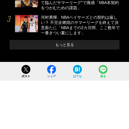
て臨んだサマーリーグ”で痛感「NBA本契約
をつかむための課題」
河村勇輝、NBAペイサーズとの契約は厳し
い？ 不完全燃焼のサマーリーグを終えて決
意新たに「NBAまでの2カ月間、ここ数年で
一番きつい夏にします」
もっと見る
ポスト
シェア
はてな
送る