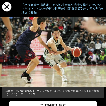
「パリ五輪出場決定」でも河村勇輝が感情を爆発させない
ワケは？…バスケW杯で世界が注目“身長172cmの司令塔”の
見据える先
福岡第一高校時代の河村。バシッと決まった現在の髪型とは異なる坊主頭が新鮮
（１／３） ©JIJI PRESS
この記事を読む