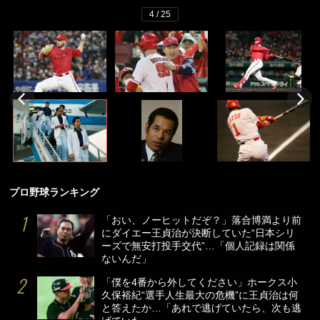
4 / 25
プロ野球ランキング
「おい、ノーヒットだぞ？」落合博満より前
にダイエー王貞治が決断していた“日本シリ
ーズで無安打投手交代”…「個人記録は関係
ないんだ」
「僕を4番から外してください」ホークス小
久保裕紀“選手人生最大の危機”に王貞治は何
と答えたか…「あれで逃げていたら、次も逃