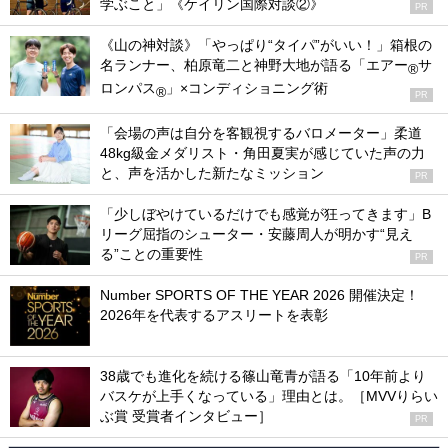
学ぶこと」《ケイリン国際対談②》
PR
《山の神対談》「やっぱり“タイパ”がいい！」箱根の
名ランナー、柏原竜二と神野大地が語る「エアー
サ
®
ロンパス
」×コンディショニング術
®
PR
「会場の声は自分を客観視するバロメーター」柔道
48kg級金メダリスト・角田夏実が感じていた声の力
と、声を活かした新たなミッション
PR
「少しぼやけているだけでも感覚が狂ってきます」B
リーグ屈指のシューター・安藤周人が明かす“見え
る”ことの重要性
PR
Number SPORTS OF THE YEAR 2026 開催決定！
2026年を代表するアスリートを表彰
38歳でも進化を続ける篠山竜青が語る「10年前より
バスケが上手くなっている」理由とは。［MVVりらい
ぶ賞 受賞者インタビュー］
PR