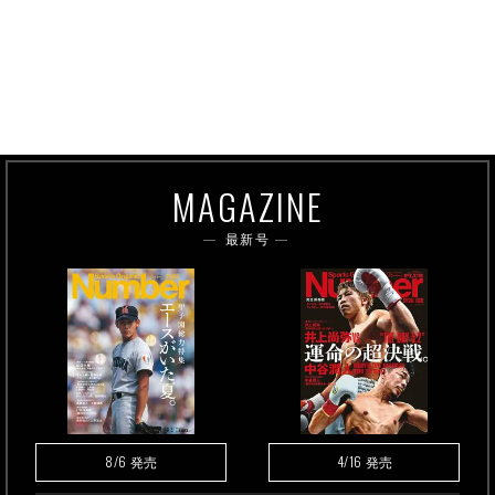
MAGAZINE
最新号
8/6
4/16
発売
発売