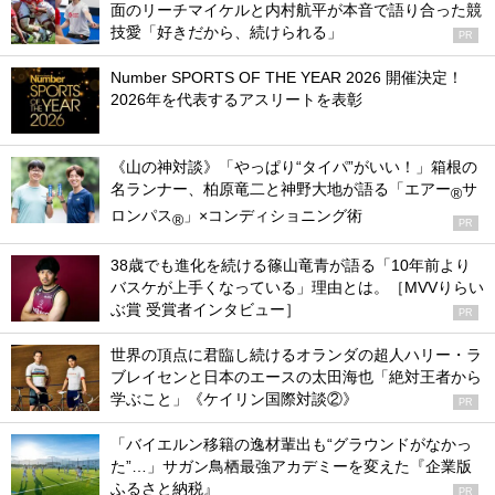
面のリーチマイケルと内村航平が本音で語り合った競
技愛「好きだから、続けられる」
PR
Number SPORTS OF THE YEAR 2026 開催決定！
2026年を代表するアスリートを表彰
《山の神対談》「やっぱり“タイパ”がいい！」箱根の
名ランナー、柏原竜二と神野大地が語る「エアー
サ
®
ロンパス
」×コンディショニング術
®
PR
38歳でも進化を続ける篠山竜青が語る「10年前より
バスケが上手くなっている」理由とは。［MVVりらい
ぶ賞 受賞者インタビュー］
PR
世界の頂点に君臨し続けるオランダの超人ハリー・ラ
ブレイセンと日本のエースの太田海也「絶対王者から
学ぶこと」《ケイリン国際対談②》
PR
「バイエルン移籍の逸材輩出も“グラウンドがなかっ
た”…」サガン鳥栖最強アカデミーを変えた『企業版
ふるさと納税』
PR