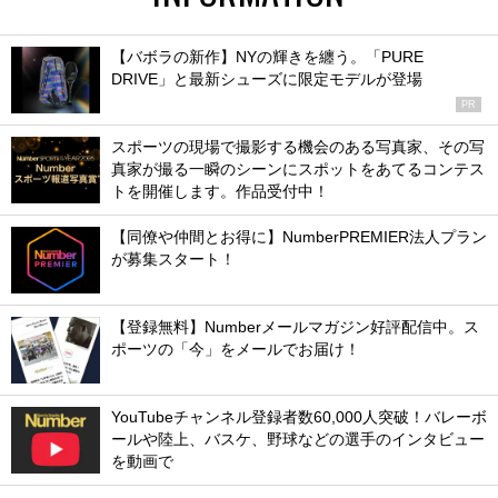
【バボラの新作】NYの輝きを纏う。「PURE
DRIVE」と最新シューズに限定モデルが登場
PR
スポーツの現場で撮影する機会のある写真家、その写
真家が撮る一瞬のシーンにスポットをあてるコンテス
トを開催します。作品受付中！
【同僚や仲間とお得に】NumberPREMIER法人プラン
が募集スタート！
【登録無料】Numberメールマガジン好評配信中。ス
ポーツの「今」をメールでお届け！
YouTubeチャンネル登録者数60,000人突破！バレーボ
ールや陸上、バスケ、野球などの選手のインタビュー
を動画で