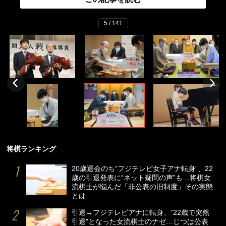
5 / 141
将棋ランキング
20歳退会のち“フジテレビ女子アナ転身”、22
歳の引退発表に“ネット疑問の声”も…将棋女
流棋士が悩んだ「非公表の旧制度」その実態
とは
引退→フジテレビアナに転身、“22歳で突然
引退”となった女流棋士のナゼ…じつは公表