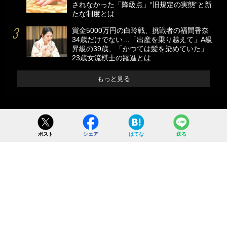
されなかった「降級点」“旧規定の実態”と新
たな制度とは
賞金5000万円の白玲戦、挑戦者の福間香奈
34歳だけでない…「出産を乗り越えて」A級
昇級の39歳、「かつては髪を染めていた」
23歳女流棋士の躍進とは
もっと見る
ポスト
シェア
はてな
送る