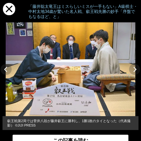
「藤井聡太竜王はミスらしいミスが一手もない」A級棋士・
中村太地34歳が驚いた名人戦、叡王戦先勝の妙手「序盤で
もなるほど、と」
叡王戦第2局では菅井八段が藤井叡王に勝利し、1勝1敗のタイとなった（代表撮
影） ©JIJI PRESS
この記事を読む