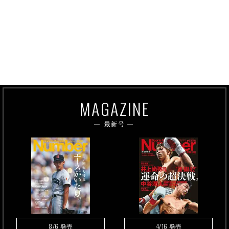
MAGAZINE
最新号
8/6
4/16
発売
発売