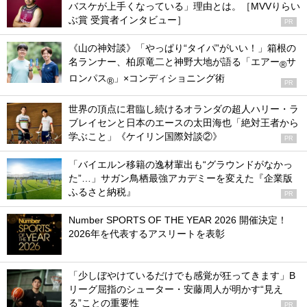
バスケが上手くなっている」理由とは。［MVVりらい
ぶ賞 受賞者インタビュー］
PR
《山の神対談》「やっぱり“タイパ”がいい！」箱根の
名ランナー、柏原竜二と神野大地が語る「エアー
サ
®
ロンパス
」×コンディショニング術
®
PR
世界の頂点に君臨し続けるオランダの超人ハリー・ラ
ブレイセンと日本のエースの太田海也「絶対王者から
学ぶこと」《ケイリン国際対談②》
PR
「バイエルン移籍の逸材輩出も“グラウンドがなかっ
た”…」サガン鳥栖最強アカデミーを変えた『企業版
ふるさと納税』
PR
Number SPORTS OF THE YEAR 2026 開催決定！
2026年を代表するアスリートを表彰
「少しぼやけているだけでも感覚が狂ってきます」B
リーグ屈指のシューター・安藤周人が明かす“見え
る”ことの重要性
PR