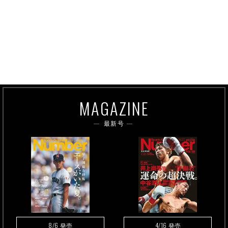
MAGAZINE
最新号
8/6
4/16
発売
発売