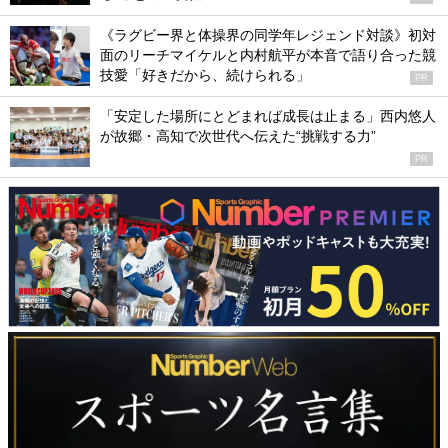
《ラグビー界と体操界の同学年レジェンド対談》初対
面のリーチマイケルと内村航平が本音で語り合った競
技愛「好きだから、続けられる」
PR
「安定した場所にとどまれば成長は止まる」西内悠人
が故郷・高知で次世代へ伝えた“挑戦する力”
PR