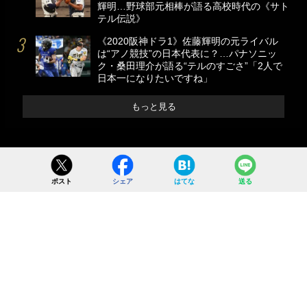
輝明…野球部元相棒が語る高校時代の《サト
テル伝説》
《2020阪神ドラ1》佐藤輝明の元ライバル
は“アノ競技”の日本代表に？…パナソニッ
ク・桑田理介が語る“テルのすごさ”「2人で
日本一になりたいですね」
もっと見る
ポスト
シェア
はてな
送る