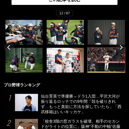
12 / 87
プロ野球ランキング
仙台育英で準優勝→ドラ1入団…平沢大河が
振り返るロッテでの9年間「殻を破りきれ
ず…もっと貪欲に方法を探していたら」「西
武移籍はいいキッカケ」
「校舎3階の窓ガラスを破壊、相手のセカン
ドがライトの位置に」阪神“不動の中軸”佐藤