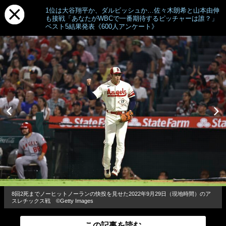
1位は大谷翔平か、ダルビッシュか…佐々木朗希と山本由伸
も接戦「あなたがWBCで一番期待するピッチャーは誰？」
ベスト5結果発表《600人アンケート》
8回2死までノーヒットノーランの快投を見せた2022年9月29日（現地時間）のア
スレチックス戦 ©Getty Images
この記事を読む