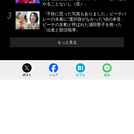
やることないし（笑）」
「不快に思った写真もありました」ビーチバ
レーの水着に“選択肢がなかった”頃の本音…
ビーチの女豹と呼ばれた浦田聖子を救った
「出産と部活指導」
もっと見る
ポスト
シェア
はてな
送る