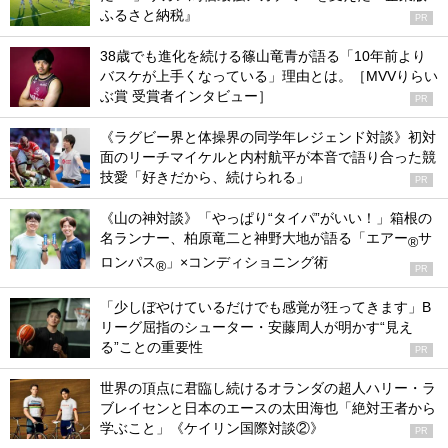
ふるさと納税』
PR
38歳でも進化を続ける篠山竜青が語る「10年前より
バスケが上手くなっている」理由とは。［MVVりらい
ぶ賞 受賞者インタビュー］
PR
《ラグビー界と体操界の同学年レジェンド対談》初対
面のリーチマイケルと内村航平が本音で語り合った競
技愛「好きだから、続けられる」
PR
《山の神対談》「やっぱり“タイパ”がいい！」箱根の
名ランナー、柏原竜二と神野大地が語る「エアー
サ
®
ロンパス
」×コンディショニング術
®
PR
「少しぼやけているだけでも感覚が狂ってきます」B
リーグ屈指のシューター・安藤周人が明かす“見え
る”ことの重要性
PR
世界の頂点に君臨し続けるオランダの超人ハリー・ラ
ブレイセンと日本のエースの太田海也「絶対王者から
学ぶこと」《ケイリン国際対談②》
PR