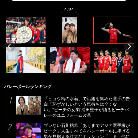
9 / 59
バレーボールランキング
「ヒョウ柄の水着」で話題を集めた選手の告
白「恥ずかしいという気持ちは全くな
い」“ビーチの女豹”浦田聖子が語るビーチバ
レーのユニフォーム改革
ブレない石川祐希「あくまでアジア選手権が
ピーク」人生すべてをバレーボールに捧げる
男が見据える壮大なミッション「…ま、他に