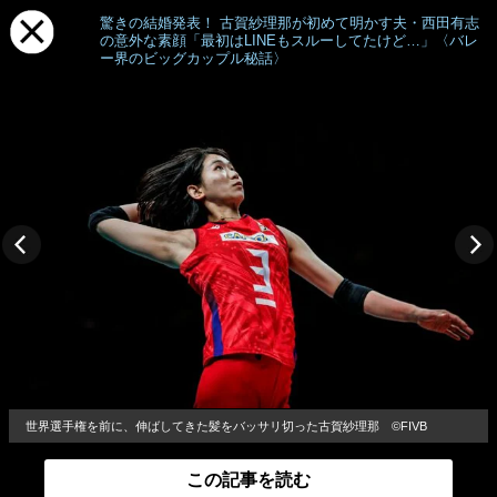
驚きの結婚発表！ 古賀紗理那が初めて明かす夫・西田有志
の意外な素顔「最初はLINEもスルーしてたけど…」〈バレ
ー界のビッグカップル秘話〉
世界選手権を前に、伸ばしてきた髪をバッサリ切った古賀紗理那 ©FIVB
この記事を読む