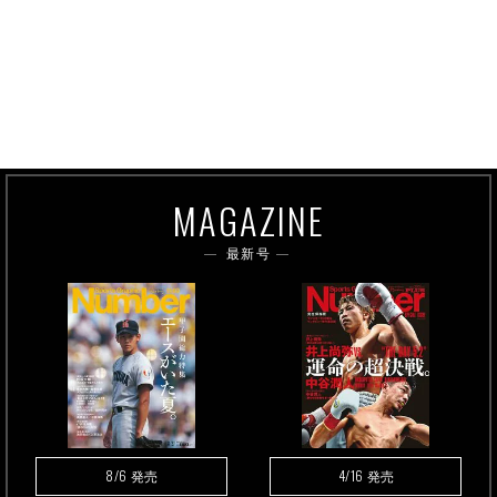
MAGAZINE
最新号
8/6
4/16
発売
発売