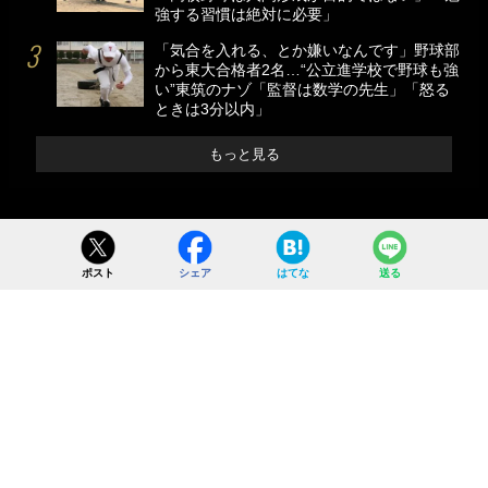
強する習慣は絶対に必要」
「気合を入れる、とか嫌いなんです」野球部
から東大合格者2名…“公立進学校で野球も強
い”東筑のナゾ「監督は数学の先生」「怒る
ときは3分以内」
もっと見る
ポスト
シェア
はてな
送る