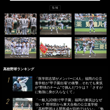
5 / 6
高校野球ランキング
「医学部志望がメンバーに4人」福岡の公立
進学校が“甲子園出場”の衝撃…それでも東筑
が“野球のチーム”で挑んだワケは？「さすが
に勉強に身が入らなくて」
「一般入試9割で甲子園」福岡の東筑はなぜ
強い？ 野球部から東大合格の公立進学校
「高校野球は人間形成が目的ではない」「勉