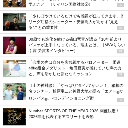
学ぶこと」《ケイリン国際対談②》
PR
「少しぼやけているだけでも感覚が狂ってきます」B
リーグ屈指のシューター・安藤周人が明かす“見え
る”ことの重要性
PR
38歳でも進化を続ける篠山竜青が語る「10年前より
バスケが上手くなっている」理由とは。［MVVりらい
ぶ賞 受賞者インタビュー］
PR
「会場の声は自分を客観視するバロメーター」柔道
48kg級金メダリスト・角田夏実が感じていた声の力
と、声を活かした新たなミッション
PR
《山の神対談》「やっぱり“タイパ”がいい！」箱根の
名ランナー、柏原竜二と神野大地が語る「エアー
サ
®
ロンパス
」×コンディショニング術
®
PR
Number SPORTS OF THE YEAR 2026 開催決定！
2026年を代表するアスリートを表彰