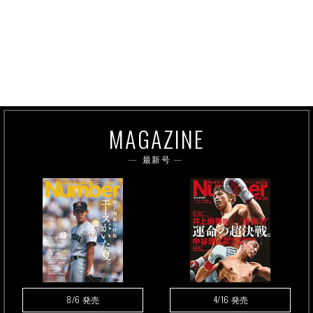
MAGAZINE
最新号
8/6
4/16
発売
発売