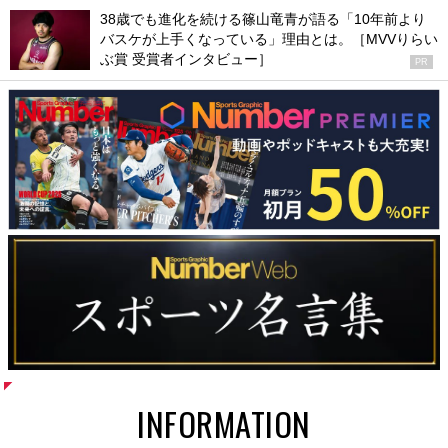
38歳でも進化を続ける篠山竜青が語る「10年前より
バスケが上手くなっている」理由とは。［MVVりらい
ぶ賞 受賞者インタビュー］
PR
INFORMATION