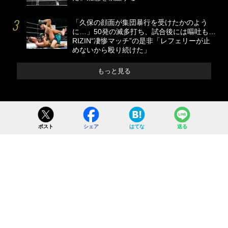
「久保の顔面が集団暴行を受けたかのよう
に…」50発の滅多打ち、試合後には嘔吐も…
RIZIN“凄惨マッチ”の是非「レフェリーが止
めないから殴り続けた」
もっと見る
ポスト
シェア
はてな
送る