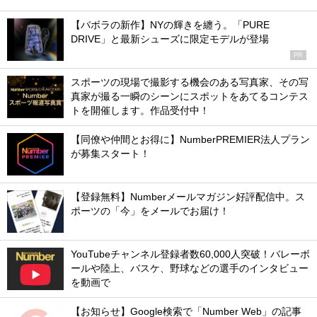
【バボラの新作】NYの輝きを纏う。「PURE
DRIVE」と最新シューズに限定モデルが登場
PR
スポーツの現場で撮影する機会のある写真家、その写
真家が撮る一瞬のシーンにスポットをあてるコンテス
トを開催します。作品受付中！
【同僚や仲間とお得に】NumberPREMIER法人プラン
が募集スタート！
【登録無料】Numberメールマガジン好評配信中。ス
ポーツの「今」をメールでお届け！
YouTubeチャンネル登録者数60,000人突破！バレーボ
ールや陸上、バスケ、野球などの選手のインタビュー
を動画で
【お知らせ】Google検索で「Number Web」の記事