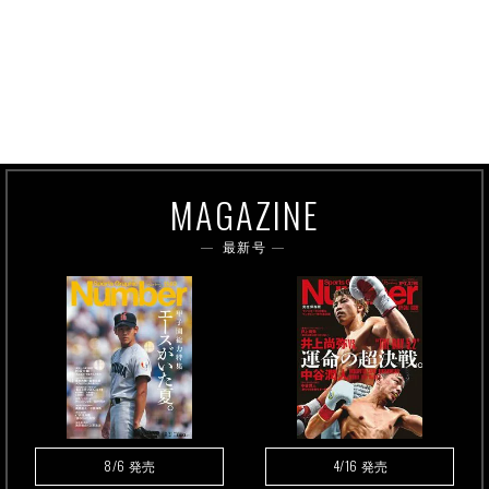
MAGAZINE
最新号
8/6
4/16
発売
発売