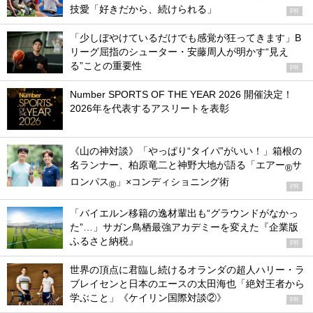
技愛「好きだから、続けられる」
PR
「少しぼやけているだけでも感覚が狂ってきます」B
リーグ屈指のシューター・安藤周人が明かす“見え
る”ことの重要性
PR
Number SPORTS OF THE YEAR 2026 開催決定！
2026年を代表するアスリートを表彰
《山の神対談》「やっぱり“タイパ”がいい！」箱根の
名ランナー、柏原竜二と神野大地が語る「エアー
サ
®
ロンパス
」×コンディショニング術
®
PR
「バイエルン移籍の逸材輩出も“グラウンドがなかっ
た”…」サガン鳥栖最強アカデミーを変えた『企業版
ふるさと納税』
PR
世界の頂点に君臨し続けるオランダの超人ハリー・ラ
ブレイセンと日本のエースの太田海也「絶対王者から
学ぶこと」《ケイリン国際対談②》
PR