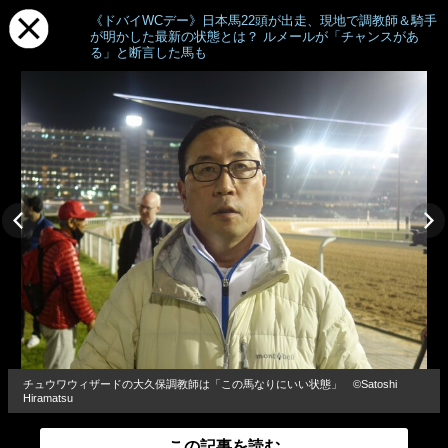
《ドバイWCデー》日本馬22頭が出走、現地で調教師＆騎手
が明かした最新の状態とは？ ルメールが「チャンスがあ
る」と断言した馬も
チュウワウィザードの大久保調教師は「この馬なりにいい状態」 ©Satoshi
Hiramatsu
この記事を読む