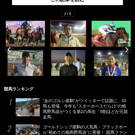
2 / 8
競馬ランキング
“あのゴルシ産駒”がツイッターで話題に…GI
馬も登場、今年も“スターホースだらけ”の相
馬野馬追がつくる第2の馬生「9割ほどが元競
走馬」
ゴールドシップ産駒の人気馬・ブラックホー
ル“初めての相馬野馬追”に密着！ 競馬ファン