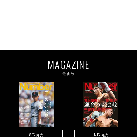
MAGAZINE
最新号
8/6
4/16
発売
発売