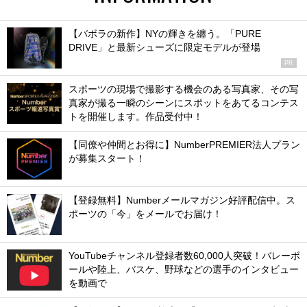
【バボラの新作】NYの輝きを纏う。「PURE
DRIVE」と最新シューズに限定モデルが登場
PR
スポーツの現場で撮影する機会のある写真家、その写
真家が撮る一瞬のシーンにスポットをあてるコンテス
トを開催します。作品受付中！
【同僚や仲間とお得に】NumberPREMIER法人プラン
が募集スタート！
【登録無料】Numberメールマガジン好評配信中。ス
ポーツの「今」をメールでお届け！
YouTubeチャンネル登録者数60,000人突破！バレーボ
ールや陸上、バスケ、野球などの選手のインタビュー
を動画で