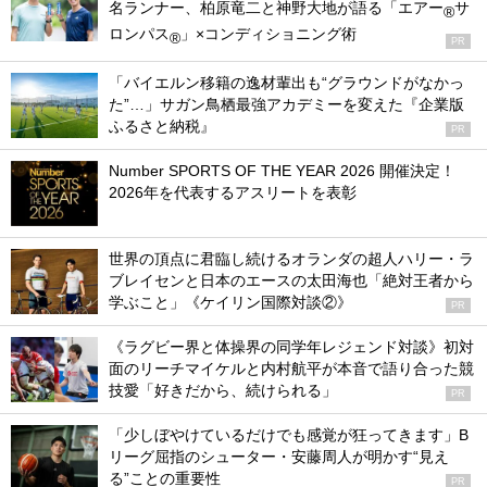
名ランナー、柏原竜二と神野大地が語る「エアー
サ
®
ロンパス
」×コンディショニング術
®
PR
「バイエルン移籍の逸材輩出も“グラウンドがなかっ
た”…」サガン鳥栖最強アカデミーを変えた『企業版
ふるさと納税』
PR
Number SPORTS OF THE YEAR 2026 開催決定！
2026年を代表するアスリートを表彰
世界の頂点に君臨し続けるオランダの超人ハリー・ラ
ブレイセンと日本のエースの太田海也「絶対王者から
学ぶこと」《ケイリン国際対談②》
PR
《ラグビー界と体操界の同学年レジェンド対談》初対
面のリーチマイケルと内村航平が本音で語り合った競
技愛「好きだから、続けられる」
PR
「少しぼやけているだけでも感覚が狂ってきます」B
リーグ屈指のシューター・安藤周人が明かす“見え
る”ことの重要性
PR