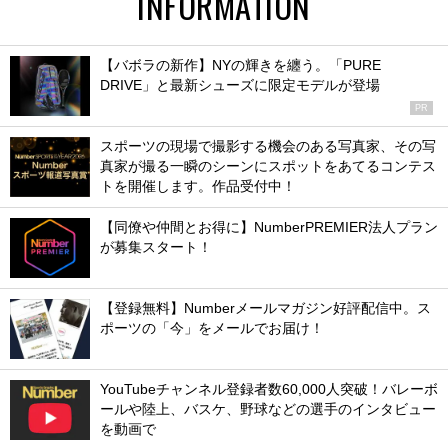
INFORMATION
【バボラの新作】NYの輝きを纏う。「PURE
DRIVE」と最新シューズに限定モデルが登場
PR
スポーツの現場で撮影する機会のある写真家、その写
真家が撮る一瞬のシーンにスポットをあてるコンテス
トを開催します。作品受付中！
【同僚や仲間とお得に】NumberPREMIER法人プラン
が募集スタート！
【登録無料】Numberメールマガジン好評配信中。ス
ポーツの「今」をメールでお届け！
YouTubeチャンネル登録者数60,000人突破！バレーボ
ールや陸上、バスケ、野球などの選手のインタビュー
を動画で