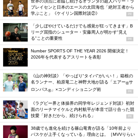
世界の頂点に君臨し続けるオランダの超人ハリー・ラ
ブレイセンと日本のエースの太田海也「絶対王者から
学ぶこと」《ケイリン国際対談②》
PR
「少しぼやけているだけでも感覚が狂ってきます」B
リーグ屈指のシューター・安藤周人が明かす“見え
る”ことの重要性
PR
Number SPORTS OF THE YEAR 2026 開催決定！
2026年を代表するアスリートを表彰
《山の神対談》「やっぱり“タイパ”がいい！」箱根の
名ランナー、柏原竜二と神野大地が語る「エアー
サ
®
ロンパス
」×コンディショニング術
®
PR
《ラグビー界と体操界の同学年レジェンド対談》初対
面のリーチマイケルと内村航平が本音で語り合った競
技愛「好きだから、続けられる」
PR
38歳でも進化を続ける篠山竜青が語る「10年前より
バスケが上手くなっている」理由とは。［MVVりらい