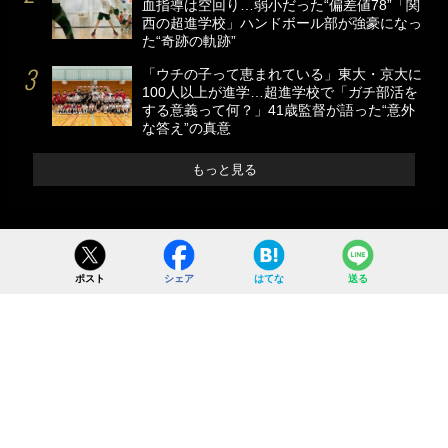
血指導は空回り…弱小だった“偏差値78”「関
西の超進学校」ハンドボール部が強豪になっ
た“奇跡の軌跡”
「ウチの子って恵まれている」東大・京大に
100人以上が進学…超進学校で「ガチ部活を
する意義って何？」41歳監督が語った“意外
な答え”の真意
もっと見る
ポスト
シェア
はてな
送る