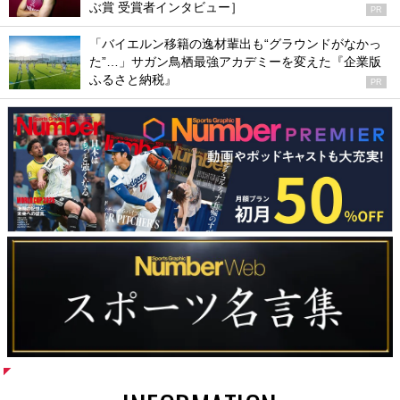
ぶ賞 受賞者インタビュー］
PR
「バイエルン移籍の逸材輩出も“グラウンドがなかっ
た”…」サガン鳥栖最強アカデミーを変えた『企業版
ふるさと納税』
PR