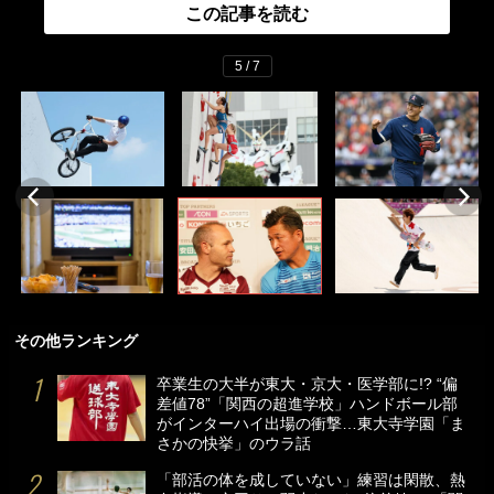
この記事を読む
5 / 7
その他ランキング
卒業生の大半が東大・京大・医学部に!? “偏
差値78”「関西の超進学校」ハンドボール部
がインターハイ出場の衝撃…東大寺学園「ま
さかの快挙」のウラ話
「部活の体を成していない」練習は閑散、熱