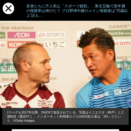
若者たちに不人気な「スポーツ観戦」…東京五輪で若年層
の視聴率は伸びた？ プロ野球中継のメイン視聴者は“75歳以
上”説も…
Jリーグも2017年以降、DAZNで放送されている。写真はイニエスタ（神戸）と三
浦知良（横浜FC）。インターネット利用者のうちDAZN加入者は「3%」だとい
う ©Getty Images