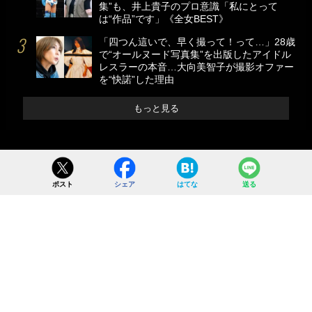
集”も、井上貴子のプロ意識「私にとって
は“作品”です」《全女BEST》
「四つん這いで、早く撮って！って…」28歳
で“オールヌード写真集”を出版したアイドル
レスラーの本音…大向美智子が撮影オファー
を“快諾”した理由
もっと見る
ポスト
シェア
はてな
送る