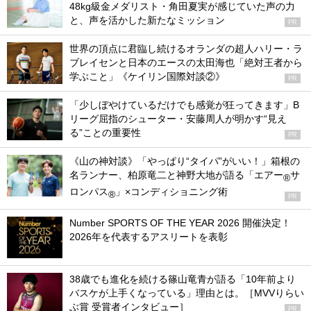
48kg級金メダリスト・角田夏実が感じていた声の力
と、声を活かした新たなミッション
PR
世界の頂点に君臨し続けるオランダの超人ハリー・ラ
ブレイセンと日本のエースの太田海也「絶対王者から
学ぶこと」《ケイリン国際対談②》
PR
「少しぼやけているだけでも感覚が狂ってきます」B
リーグ屈指のシューター・安藤周人が明かす“見え
る”ことの重要性
PR
《山の神対談》「やっぱり“タイパ”がいい！」箱根の
名ランナー、柏原竜二と神野大地が語る「エアー
サ
®
ロンパス
」×コンディショニング術
®
PR
Number SPORTS OF THE YEAR 2026 開催決定！
2026年を代表するアスリートを表彰
38歳でも進化を続ける篠山竜青が語る「10年前より
バスケが上手くなっている」理由とは。［MVVりらい
ぶ賞 受賞者インタビュー］
PR