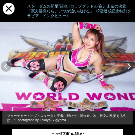
スターダムの新星“闘魂Hカップグラドル”白川未奈の決意
「実力勝負なら、いつか追い抜ける」《2冠達成記念特別グ
ラビア＋インタビュー》
フューチャー・オブ・スターダム王者に輝いた白川未奈。次に彼女の見据える先
は…？ photograph by Takuya Sugiyama
この記事を読む