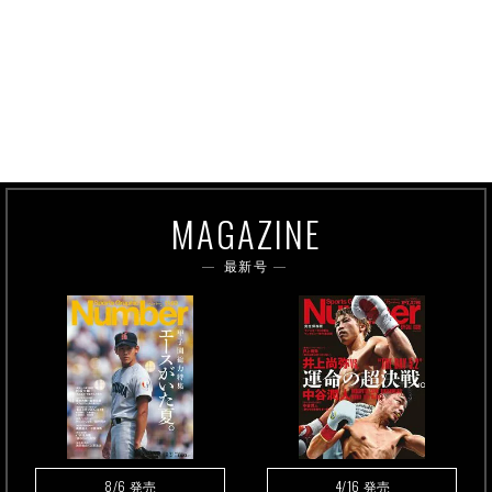
MAGAZINE
最新号
8/6
4/16
発売
発売