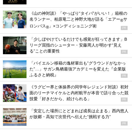
《山の神対談》「やっぱり“タイパ”がいい！」箱根の
名ランナー、柏原竜二と神野大地が語る「エアー
サ
®
ロンパス
」×コンディショニング術
®
PR
「少しぼやけているだけでも感覚が狂ってきます」B
リーグ屈指のシューター・安藤周人が明かす“見え
る”ことの重要性
PR
「バイエルン移籍の逸材輩出も“グラウンドがなかっ
た”…」サガン鳥栖最強アカデミーを変えた『企業版
ふるさと納税』
PR
《ラグビー界と体操界の同学年レジェンド対談》初対
面のリーチマイケルと内村航平が本音で語り合った競
技愛「好きだから、続けられる」
PR
「安定した場所にとどまれば成長は止まる」西内悠人
が故郷・高知で次世代へ伝えた“挑戦する力”
PR