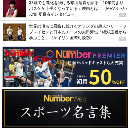
38歳でも進化を続ける篠山竜青が語る「10年前より
バスケが上手くなっている」理由とは。［MVVりらい
ぶ賞 受賞者インタビュー］
PR
世界の頂点に君臨し続けるオランダの超人ハリー・ラ
ブレイセンと日本のエースの太田海也「絶対王者から
学ぶこと」《ケイリン国際対談②》
PR