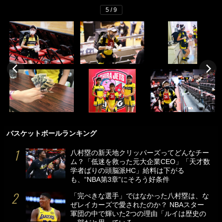
5 / 9
バスケットボールランキング
八村塁の新天地クリッパーズってどんなチー
ム？「低迷を救った元大企業CEO」「天才数
学者ばりの頭脳派HC」給料は下がる
も、“NBA第3章”にそろう好条件
「完ぺきな選手」ではなかった八村塁は、な
ぜレイカーズで愛されたのか？ NBAスター
軍団の中で輝いた2つの理由「ルイは歴史の