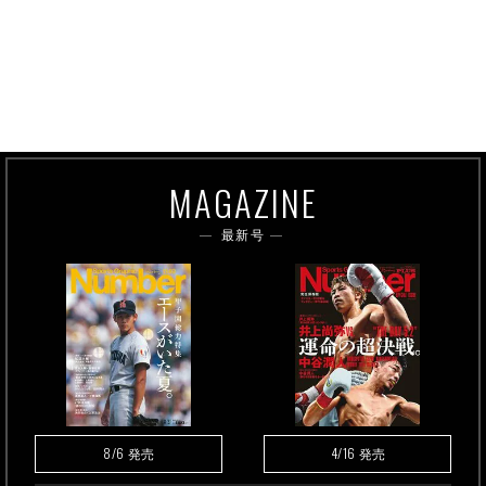
MAGAZINE
最新号
8/6
4/16
発売
発売