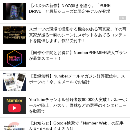
【バボラの新作】NYの輝きを纏う。「PURE
DRIVE」と最新シューズに限定モデルが登場
PR
スポーツの現場で撮影する機会のある写真家、その写
真家が撮る一瞬のシーンにスポットをあてるコンテス
トを開催します。作品受付中！
【同僚や仲間とお得に】NumberPREMIER法人プラン
が募集スタート！
【登録無料】Numberメールマガジン好評配信中。ス
ポーツの「今」をメールでお届け！
YouTubeチャンネル登録者数60,000人突破！バレーボ
ールや陸上、バスケ、野球などの選手のインタビュー
を動画で
【お知らせ】Google検索で「Number Web」の記事
を見つけやすくする方法