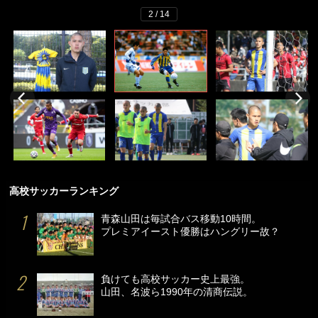
2 / 14
高校サッカーランキング
青森山田は毎試合バス移動10時間。
プレミアイースト優勝はハングリー故？
負けても高校サッカー史上最強。
山田、名波ら1990年の清商伝説。