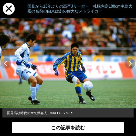
国見から13年ぶりの高卒Jリーガー 札幌内定188cm中島大
嘉の名前の由来はあの偉大なストライカー
国見高校時代の大久保嘉人 ©︎AFLO SPORT
この記事を読む