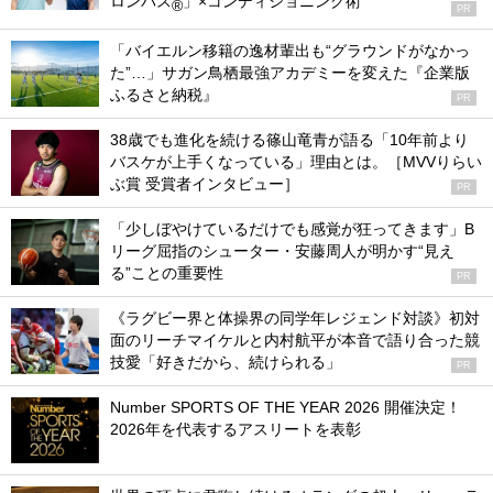
ロンパス
」×コンディショニング術
®
PR
「バイエルン移籍の逸材輩出も“グラウンドがなかっ
た”…」サガン鳥栖最強アカデミーを変えた『企業版
ふるさと納税』
PR
38歳でも進化を続ける篠山竜青が語る「10年前より
バスケが上手くなっている」理由とは。［MVVりらい
ぶ賞 受賞者インタビュー］
PR
「少しぼやけているだけでも感覚が狂ってきます」B
リーグ屈指のシューター・安藤周人が明かす“見え
る”ことの重要性
PR
《ラグビー界と体操界の同学年レジェンド対談》初対
面のリーチマイケルと内村航平が本音で語り合った競
技愛「好きだから、続けられる」
PR
Number SPORTS OF THE YEAR 2026 開催決定！
2026年を代表するアスリートを表彰