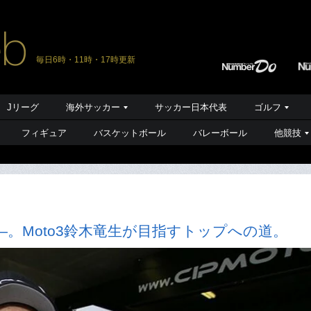
毎日6時・11時・17時更新
Jリーグ
海外サッカー
サッカー日本代表
ゴルフ
フィギュア
バスケットボール
バレーボール
他競技
。Moto3鈴木竜生が目指すトップへの道。