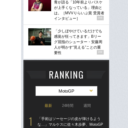
青が語る「10年前よりバスケ
が上手くなっている」理由と
は。［MVVりらいぶ賞 受賞者
インタビュー］
PR
「少しぼやけているだけでも
感覚が狂ってきます」Bリー
グ屈指のシューター・安藤周
人が明かす“見える”ことの重
要性
PR
RANKING
MotoGP
最新
24時間
週間
「手術はソーセージの皮が弾けるよう
日本
な…」マルケスに佐々木歩夢、MotoGP
優勝