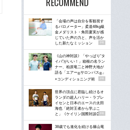
RECOMMEND
「会場の声は自分を客観視す
るバロメーター」柔道48kg級
金メダリスト・角田夏実が感
じていた声の力と、声を活か
した新たなミッション
PR
《山の神対談》「やっぱり“タ
イパ”がいい！」箱根の名ラン
ナー、柏原竜二と神野大地が
語る「エアー
サロンパス
」
®
®
×コンディショニング術
PR
世界の頂点に君臨し続けるオ
ランダの超人ハリー・ラブレ
イセンと日本のエースの太田
海也「絶対王者から学ぶこ
と」《ケイリン国際対談②》
PR
38歳でも進化を続ける篠山竜