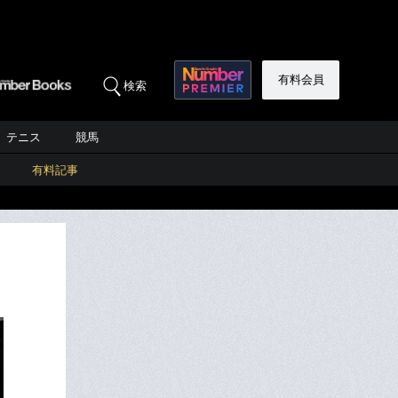
有料会員
検索
テニス
競馬
有料記事