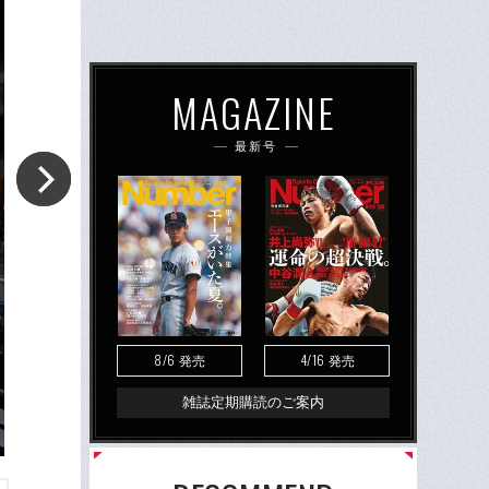
MAGAZINE
最新号
8/6
4/16
発売
発売
雑誌定期購読のご案内