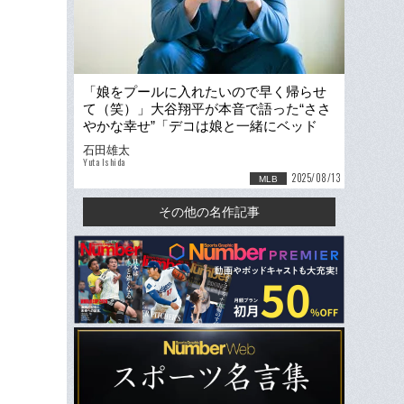
「娘をプールに入れたいので早く帰らせ
て（笑）」大谷翔平が本音で語った“ささ
やかな幸せ”「デコは娘と一緒にベッド
で…」＜特別インタビュー＞
石田雄太
Yuta Ishida
2025/08/13
MLB
その他の名作記事