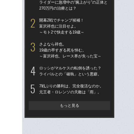
ライダーに急増中の“腕上がり”の正体と
と
270万円の治療とは？
の
開幕2戦でチャンプ候補！
「
富沢祥也に注目せよ。
な…
～モト2で快走する19歳～
ライ
27
さよなら祥也。
19歳の早すぎる死を悼む。
ま
～富沢祥也、レース界が失った宝～
生
籍
ロッシがマルケスの転倒を誘った？
神
ライバルとの「確執」という悪癖。
「
7戦ぶりの勝利は、完全復活なのか。
CB
元王者・ロレンソの天敵は「雨」。
虫
グ
もっと見る
加
る引
取材
大