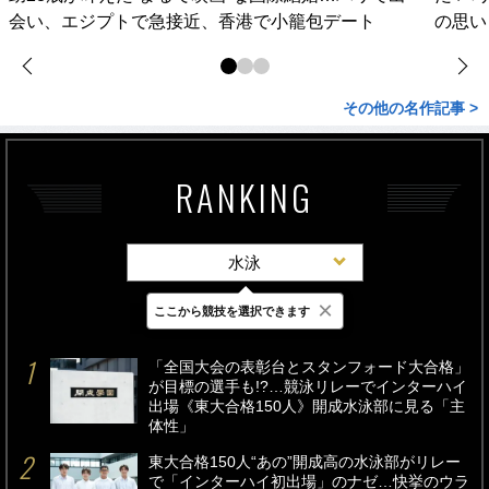
会い、エジプトで急接近、香港で小籠包デート
の思い
その他の名作記事 >
RANKING
水泳
×
ここから競技を選択できます
最新
24時間
週間
「全国大会の表彰台とスタンフォード大合格」
が目標の選手も!?…競泳リレーでインターハイ
出場《東大合格150人》開成水泳部に見る「主
体性」
東大合格150人“あの”開成高の水泳部がリレー
で「インターハイ初出場」のナゼ…快挙のウラ