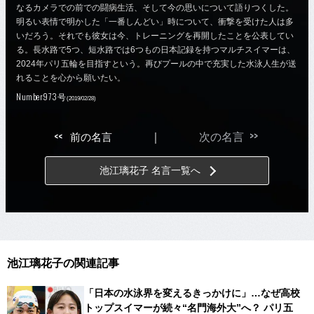
なるカメラでの前での闘病生活、そして今の思いについて語りつくした。
明るい表情で明かした「一番しんどい」時について、衝撃を受けた人は多
いだろう。それでも彼女は今、トレーニングを再開したことを公表してい
る。長水路で5つ、短水路では6つもの日本記録を持つマルチスイマーは、
2024年パリ五輪を目指すという。再びプールの中で充実した水泳人生が送
れることを心から願いたい。
Number973号
(2019/02/28)
>>
<<
前の名言
｜
次の名言
池江璃花子 名言一覧へ
池江璃花子の関連記事
「日本の水泳界を変えるきっかけに」…なぜ高校
トップスイマーが続々“名門海外大”へ？ パリ五