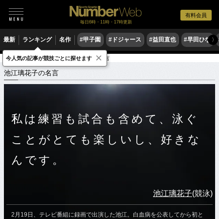
有料会員
毎日6時・11時・17時更新
最新
ランキング
名作
#甲子園
#ドジャース
#益田直也
#早田ひな
〉
×
今人気の記事が競技ごとに探せます
スポーツ名言集
イ
池江璃花子の名言
池江璃花子の名言
私は練習も試合も含めて、泳ぐ
ことがとても楽しいし、好きな
んです。
池江璃花子
(競泳)
2月19日、テレビ番組に録画で出演した池江。白血病を公表してから初と