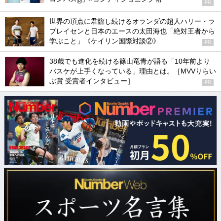
®
PR
世界の頂点に君臨し続けるオランダの超人ハリー・ラ
ブレイセンと日本のエースの太田海也「絶対王者から
学ぶこと」《ケイリン国際対談②》
PR
38歳でも進化を続ける篠山竜青が語る「10年前より
バスケが上手くなっている」理由とは。［MVVりらい
ぶ賞 受賞者インタビュー］
PR