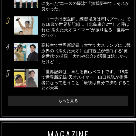
にあった“エースの爆泳”「無我夢中で…それが
良かった」
「コーチは獣医師、練習場所は市民プール」で
も18歳で世界新記録…《北島康介2世》と呼ば
れた“消えた天才スイマー”が振り返る「世界一
のワケ」
高校生で世界新記録→大学で大スランプに…競
泳界の《消えた天才》山口観弘が告白する“黄
金世代”の苦悩「大也や公介の活躍は嬉しかっ
たけど…」
「世界記録は、単なる自己ベストです」“18歳
で世界新記録”天才スイマー・山口観弘が指導
者になって思うこと「最後は自分で決断するこ
とが大事」
もっと見る
MAGAZINE