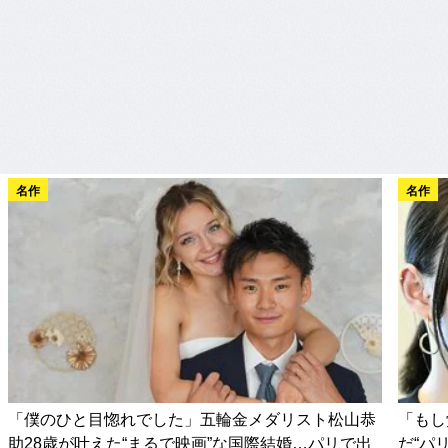
名作
名作
「僕のひと目惚れでした」五輪金メダリスト松山恭
「もし
助28歳が叶えた“まるで映画”な国際結婚…パリで出
だ“パ