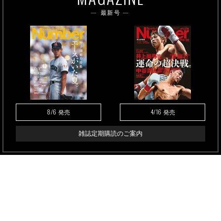
最新号
8/6
4/16
発売
発売
雑誌定期購読のご案内