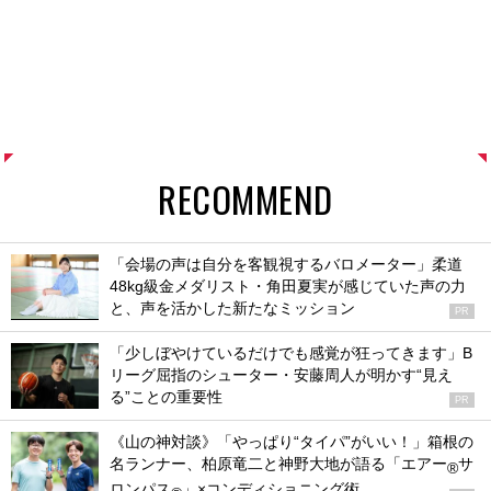
RECOMMEND
「会場の声は自分を客観視するバロメーター」柔道
48kg級金メダリスト・角田夏実が感じていた声の力
と、声を活かした新たなミッション
PR
「少しぼやけているだけでも感覚が狂ってきます」B
リーグ屈指のシューター・安藤周人が明かす“見え
る”ことの重要性
PR
《山の神対談》「やっぱり“タイパ”がいい！」箱根の
名ランナー、柏原竜二と神野大地が語る「エアー
サ
®
ロンパス
」×コンディショニング術