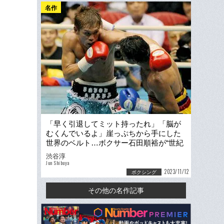
名作
「早く引退してミット持ったれ」「脳が
むくんでいるよ」崖っぷちから手にした
世界のベルト…ボクサー石田順裕が“世紀
の番狂わせ”の主役になるまで
渋谷淳
Jun Shibuya
2023/11/12
ボクシング
その他の名作記事