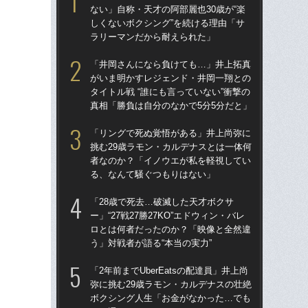
ない」自称・天才の阿部麗也30歳が“楽
ゴル
しくないボクシング”を続ける理由「サ
んな
ラリーマンだから耐えられた」
報
た
「井岡さんになら負けても…」井上拓真
がいま明かすレジェンド・井岡一翔との
「お
タイトル戦 “誰にも言っていない”衝撃の
番ケ
真相「勝負は自分のなかで5分5分だと」
大
木
「リングで死ぬ覚悟がある」井上尚弥に
挑む29歳ラモン・カルデナスとは一体何
死ん
者なのか？「イノウエが私を軽視してい
に逃
る、なんて騒ぐつもりはない」
ぬ”
田
「28歳で死去…破滅した天才ボクサ
ー」“27戦27勝27KO”エドウィン・バレ
「
ロとは何者だったのか？「映像と全然違
終了
う」対戦者が語る“本当の実力”
本
延
「2年前までUberEatsの配達員」井上尚
弥に挑む29歳ラモン・カルデナスの壮絶
「
ボクシング人生「お金がなかった…でも
長