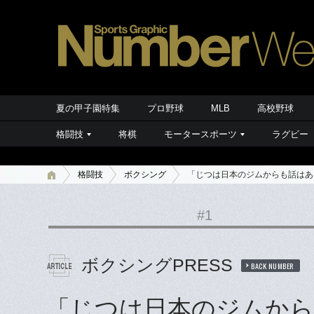
夏の甲子園特集
プロ野球
MLB
高校野球
格闘技
将棋
モータースポーツ
ラグビー
格闘技
ボクシング
「じつは日本のジムからも話はあ
#1
ボクシングPRESS
BACK NUMBER
「じつは日本のジムから