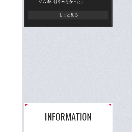
ジム通いはやめなかった」
ボク
レス
もっと見る
INFORMATION