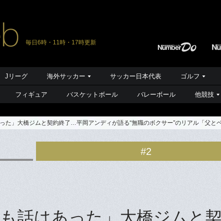
毎日6時・11時・17時更新
Jリーグ
海外サッカー
サッカー日本代表
ゴルフ
フィギュア
バスケットボール
バレーボール
他競技
った」大橋ジムと契約終了…平岡アンディが語る“無職のボクサー”のリアル「父と
#2
も話はあった」大橋ジムと