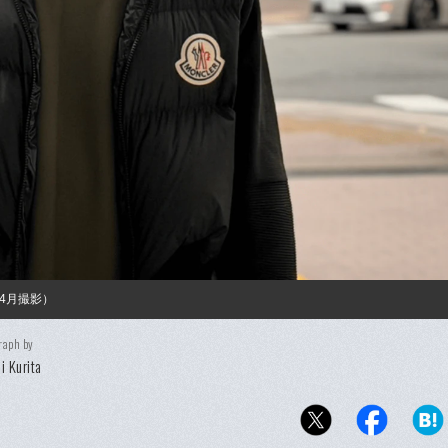
4月撮影）
raph by
i Kurita