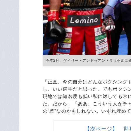
今年2月、ゲイリー・アントゥアン・ラッセルに敗れた平岡アンデ
「正直、今の自分はどんなボクシング
し、いい選手だと思った。でもボクシ
現地では知名度も低い私に対しても常
た。だから、『ああ、こういう人がチ
の“差”なのかもしれない。いずれ埋め
【次ページ】 世