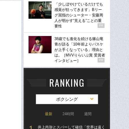
「少しぼやけているだけでも
感覚が狂ってきます」Bリー
グ屈指のシューター・安藤周
人が明かす“見える”ことの重
要性
PR
38歳でも進化を続ける篠山竜
青が語る「10年前よりバスケ
が上手くなっている」理由と
は。［MVVりらいぶ賞 受賞者
インタビュー］
PR
RANKING
ボクシング
最新
24時間
週間
井上尚弥とスパーして確信「世界は遠く
驚き