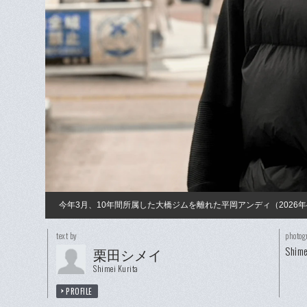
今年3月、10年間所属した大橋ジムを離れた平岡アンディ（2026年
text by
photog
Shime
栗田シメイ
Shimei Kurita
PROFILE