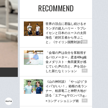
RECOMMEND
世界の頂点に君臨し続けるオ
ランダの超人ハリー・ラブレ
イセンと日本のエースの太田
海也「絶対王者から学ぶこ
と」《ケイリン国際対談②》
PR
「会場の声は自分を客観視す
るバロメーター」柔道48kg級
金メダリスト・角田夏実が感
じていた声の力と、声を活か
した新たなミッション
PR
《山の神対談》「やっぱり“タ
イパ”がいい！」箱根の名ラン
ナー、柏原竜二と神野大地が
語る「エアー
サロンパス
」
®
®
×コンディショニング術
PR