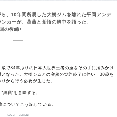
ら、10年間所属した大橋ジムを離れた平岡アンデ
ランカーが、葛藤と覚悟の胸中を語った。
2回の後編〉
級で34年ぶりの日本人世界王者の座をその手に掴みかけ
属となった。大橋ジムとの突然の契約終了に伴い、30歳を
作りから行う必要が生じた。
“無職”を意味する。
緯についてこう記している。
ADVERTISEMENT