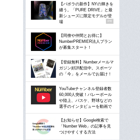
【バボラの新作】NYの輝きを
纏う。「PURE DRIVE」と最
新シューズに限定モデルが登
場
PR
【同僚や仲間とお得に】
NumberPREMIER法人プラン
が募集スタート！
【登録無料】Numberメールマ
ガジン好評配信中。スポーツ
の「今」をメールでお届け！
YouTubeチャンネル登録者数
60,000人突破！バレーボール
や陸上、バスケ、野球などの
選手のインタビューを動画で
【お知らせ】Google検索で
「Number Web」の記事を見
つけやすくする方法