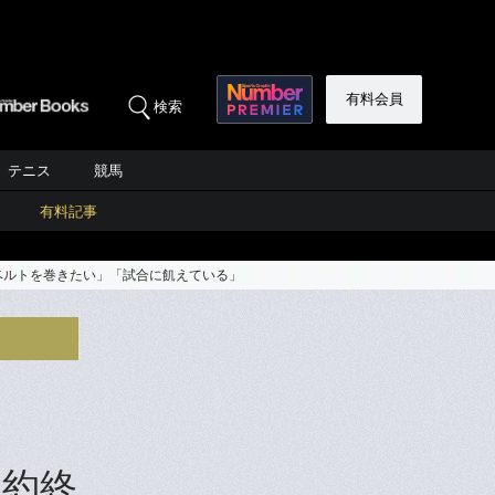
有料会員
検索
テニス
競馬
有料記事
ベルトを巻きたい」「試合に飢えている」
契約終