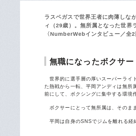
ラスベガスで世界王者に肉薄しなが
ィ（29歳）。無所属となった世界
〈NumberWebインタビュー／全
無職になったボクサー
世界的に選手層の厚いスーパーライト
た熱戦から一転、平岡アンディは無所
前にして、ボクシングに集中する環境
ボクサーにとって無所属は、そのまま
平岡は自身のSNSでジムを離れる経