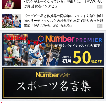
バスケが上手くなっている」理由とは。［MVVりらい
ぶ賞 受賞者インタビュー］
PR
《ラグビー界と体操界の同学年レジェンド対談》初対
面のリーチマイケルと内村航平が本音で語り合った競
技愛「好きだから、続けられる」
PR