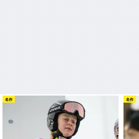
名作
名作