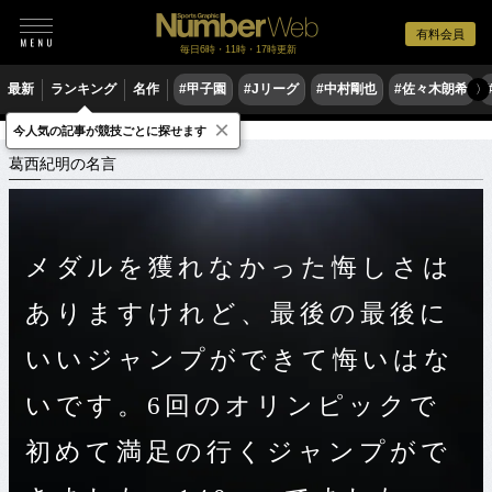
有料会員
毎日6時・11時・17時更新
最新
ランキング
名作
#甲子園
#Jリーグ
#中村剛也
#佐々木朗希
〉
×
今人気の記事が競技ごとに探せます
スポーツ名言集
カ
葛西紀明の名言
葛西紀明の名言
メダルを獲れなかった悔しさは
ありますけれど、最後の最後に
いいジャンプができて悔いはな
いです。6回のオリンピックで
初めて満足の行くジャンプがで