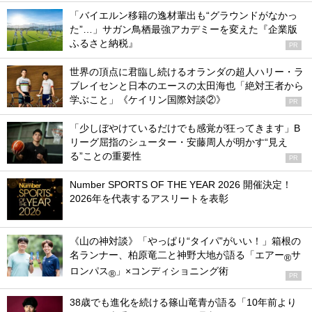
「バイエルン移籍の逸材輩出も“グラウンドがなかっ
た”…」サガン鳥栖最強アカデミーを変えた『企業版
ふるさと納税』
PR
世界の頂点に君臨し続けるオランダの超人ハリー・ラ
ブレイセンと日本のエースの太田海也「絶対王者から
学ぶこと」《ケイリン国際対談②》
PR
「少しぼやけているだけでも感覚が狂ってきます」B
リーグ屈指のシューター・安藤周人が明かす“見え
る”ことの重要性
PR
Number SPORTS OF THE YEAR 2026 開催決定！
2026年を代表するアスリートを表彰
《山の神対談》「やっぱり“タイパ”がいい！」箱根の
名ランナー、柏原竜二と神野大地が語る「エアー
サ
®
ロンパス
」×コンディショニング術
®
PR
38歳でも進化を続ける篠山竜青が語る「10年前より