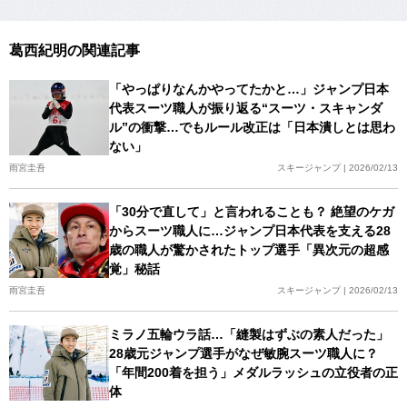
葛西紀明の関連記事
「やっぱりなんかやってたかと…」ジャンプ日本
代表スーツ職人が振り返る“スーツ・スキャンダ
ル”の衝撃…でもルール改正は「日本潰しとは思わ
ない」
雨宮圭吾
スキージャンプ | 2026/02/13
「30分で直して」と言われることも？ 絶望のケガ
からスーツ職人に…ジャンプ日本代表を支える28
歳の職人が驚かされたトップ選手「異次元の超感
覚」秘話
雨宮圭吾
スキージャンプ | 2026/02/13
ミラノ五輪ウラ話…「縫製はずぶの素人だった」
28歳元ジャンプ選手がなぜ敏腕スーツ職人に？
「年間200着を担う」メダルラッシュの立役者の正
体