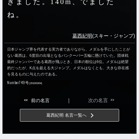
きました。140m、でました
ね。
葛西紀明
(スキー・ジャンプ)
日本ジャンプ界を代表する実力者でありながら、メダルを手にしたことが
ない葛西は、6度目の出場となるバンクーバー五輪に懸けていた。団体戦
最終ジャンパーである葛西が飛ぶとき、日本の順位は6位。メダルは絶望
的だったが、K点を超える大ジャンプ。メダルはなくとも、大きな存在感
を見るものに与えたのである。
Number749号
(2010/03/04)
>>
<<
前の名言
｜
次の名言
葛西紀明 名言一覧へ