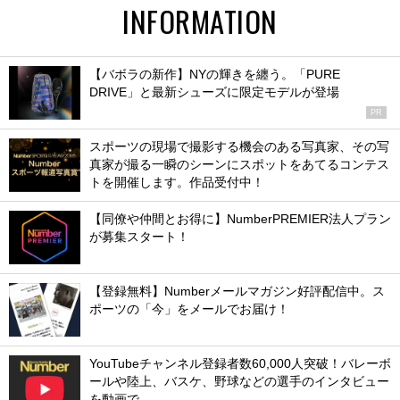
INFORMATION
【バボラの新作】NYの輝きを纏う。「PURE
DRIVE」と最新シューズに限定モデルが登場
PR
スポーツの現場で撮影する機会のある写真家、その写
真家が撮る一瞬のシーンにスポットをあてるコンテス
トを開催します。作品受付中！
【同僚や仲間とお得に】NumberPREMIER法人プラン
が募集スタート！
【登録無料】Numberメールマガジン好評配信中。ス
ポーツの「今」をメールでお届け！
YouTubeチャンネル登録者数60,000人突破！バレーボ
ールや陸上、バスケ、野球などの選手のインタビュー
を動画で