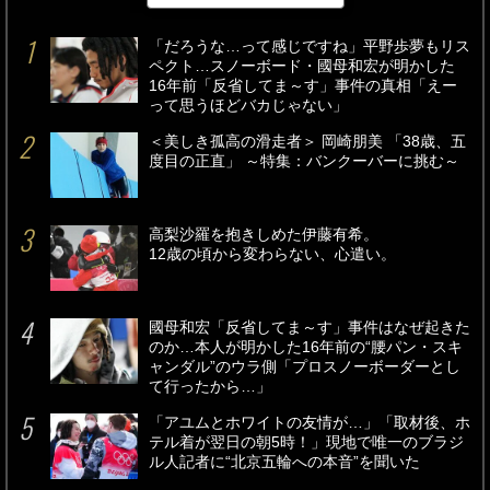
「だろうな…って感じですね」平野歩夢もリス
ペクト…スノーボード・國母和宏が明かした
16年前「反省してま～す」事件の真相「えー
って思うほどバカじゃない」
＜美しき孤高の滑走者＞ 岡崎朋美 「38歳、五
度目の正直」 ～特集：バンクーバーに挑む～
高梨沙羅を抱きしめた伊藤有希。
12歳の頃から変わらない、心遣い。
國母和宏「反省してま～す」事件はなぜ起きた
のか…本人が明かした16年前の“腰パン・スキ
ャンダル”のウラ側「プロスノーボーダーとし
て行ったから…」
「アユムとホワイトの友情が…」「取材後、ホ
テル着が翌日の朝5時！」現地で唯一のブラジ
ル人記者に“北京五輪への本音”を聞いた