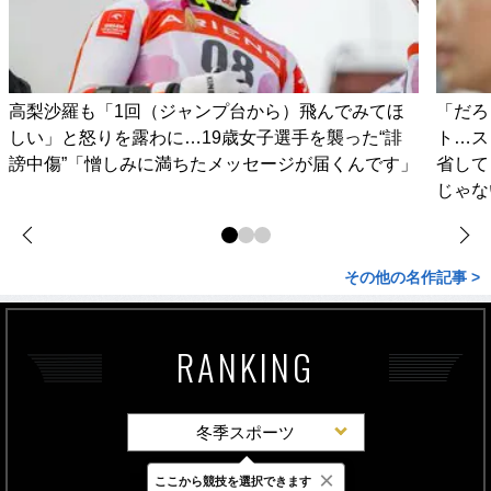
高梨沙羅も「1回（ジャンプ台から）飛んでみてほ
「だろ
しい」と怒りを露わに…19歳女子選手を襲った“誹
ト…ス
謗中傷”「憎しみに満ちたメッセージが届くんです」
省して
じゃな
その他の名作記事 >
RANKING
冬季スポーツ
×
ここから競技を選択できます
最新
24時間
週間