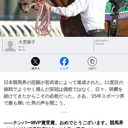
photograph by
大恵陽子
Photostud
text by
Yoko Oe
ポスト
シェア
コピー
日本競馬界の悲願が若武者によって達成された。11度目の
挑戦でようやく掴んだ栄冠は偶然ではなく、日々、研鑽を
続けてきたからこその必然だった。さあ、'25年スポーツ界
で最も輝いた男の声を聞こう。
――ナンバーMVP賞受賞、おめでとうございます。競馬界