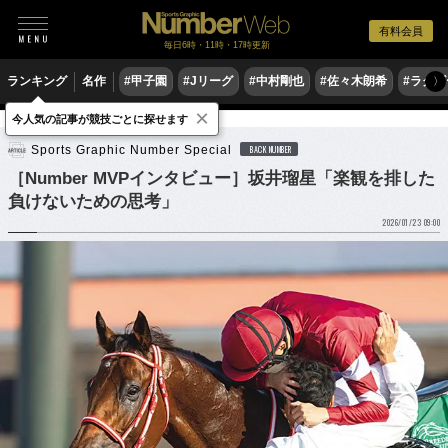
有料会員
毎日6時・11時・17時更新
ランキング
名作
#甲子園
#Jリーグ
#中村剛也
#佐々木朗希
#ラグ
〉
×
今人気の記事が競技ごとに探せます
競馬
Sports Graphic Number Special
BACK NUMBER
［Number MVPインタビュー］坂井瑠星「楽観を排した
負けないための思考」
2026/01/23 09:00