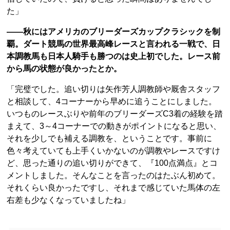
た」
――秋にはアメリカのブリーダーズカップクラシックを制
覇。ダート競馬の世界最高峰レースと言われる一戦で、日
本調教馬も日本人騎手も勝つのは史上初でした。レース前
から馬の状態が良かったとか。
「完璧でした。追い切りは矢作芳人調教師や厩舎スタッフ
と相談して、4コーナーから早めに追うことにしました。
いつものレースぶりや前年のブリーダーズC3着の経験を踏
まえて、3～4コーナーでの動きがポイントになると思い、
それを少しでも補える調教を、ということです。事前に
色々考えていても上手くいかないのが調教やレースですけ
ど、思った通りの追い切りができて、『100点満点』とコ
メントしました。そんなことを言ったのはたぶん初めて。
それくらい良かったですし、それまで感じていた馬体の左
右差も少なくなっていましたね」