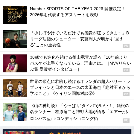
Number SPORTS OF THE YEAR 2026 開催決定！
2026年を代表するアスリートを表彰
「少しぼやけているだけでも感覚が狂ってきます」B
リーグ屈指のシューター・安藤周人が明かす“見え
る”ことの重要性
PR
38歳でも進化を続ける篠山竜青が語る「10年前より
バスケが上手くなっている」理由とは。［MVVりらい
ぶ賞 受賞者インタビュー］
PR
世界の頂点に君臨し続けるオランダの超人ハリー・ラ
ブレイセンと日本のエースの太田海也「絶対王者から
学ぶこと」《ケイリン国際対談②》
PR
《山の神対談》「やっぱり“タイパ”がいい！」箱根の
名ランナー、柏原竜二と神野大地が語る「エアー
サ
®
ロンパス
」×コンディショニング術
®
PR