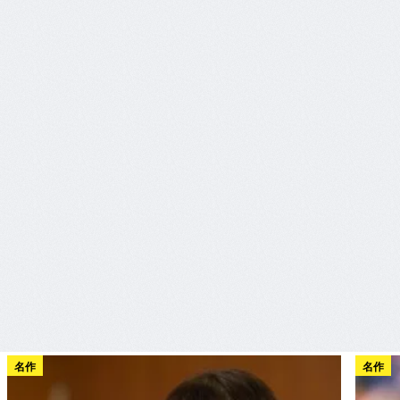
名作
名作