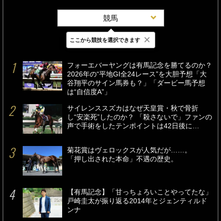
競馬
×
ここから競技を選択できます
最新
24時間
週間
フォーエバーヤングは有馬記念を勝てるのか？
2026年の“平地GI全24レース”を大胆予想「大
谷翔平のサイン馬券も？」「ダービー馬予想
は“自信度A”」
サイレンススズカはなぜ天皇賞・秋で骨折
し“安楽死”したのか？ 「殺さないで」ファンの
声で手術をしたテンポイントは42日後に…
菊花賞はヴェロックスが人気だが……。
「押し出された本命」不遇の歴史。
【有馬記念】「甘っちょろいことやってたな」
戸崎圭太が振り返る2014年とジェンティルド
ンナ