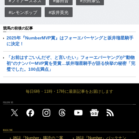
#フィアースネス
#藤田晋
#渋田康弘
#レモンポップ
#坂井英光
競馬の前後の記事
2025年『NumberMVP賞』はフォーエバーヤングと坂井瑠星騎手
に決定！
「お前はすごいんだぞ、と言いたい」フォーエバーヤングが”動物
初”のナンバーMVP賞を受賞…坂井瑠星騎手が語る快挙の秘密「完
璧でした。100点満点」
毎日6時・11時・17時に最新記事をお届けします
FOLLOW US
MAGAZINE
雑誌『Number』購読のご案
雑誌『Number』バックナン