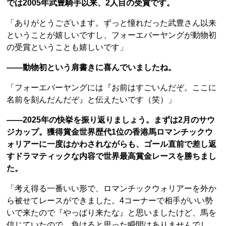
では2005年武豊騎手以来、2人目の受賞です。
「ありがとうございます。ずっと憧れだった武豊さん以来
ということが嬉しいですし、フォーエバーヤングが動物初
の受賞ということも嬉しいです」
――動物初という肩書きに喜んでいましたね。
「フォーエバーヤングには『お前はすごいんだぞ。ここに
名前を刻んだんだぞ』と伝えたいです（笑）」
――2025年の快挙を振り返りましょう。まずは2月のサウ
ジカップ。獲得賞金世界歴代1位の香港馬ロマンチックウ
ォリアーに一度はかわされながらも、ゴール直前で差し返
すドラマティックな内容で世界最高賞金レースを勝ちまし
た。
「考え得る一番いい形で、ロマンチックウォリアーを外か
ら被せてレースができました。4コーナーで相手がいい勢
いで来たので『やっぱり来たな』と思いましたけど、馬を
信じていたので、負けると思った瞬間はありませんでし