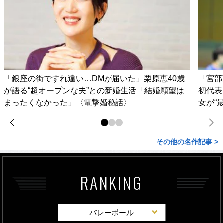
「銀座の街ですれ違い…DMが届いた」栗原恵40歳
「宮部
が語る“超オープンな夫”との新婚生活「結婚願望は
初代表
まったくなかった」〈電撃婚秘話〉
女が“
その他の名作記事 >
RANKING
バレーボール