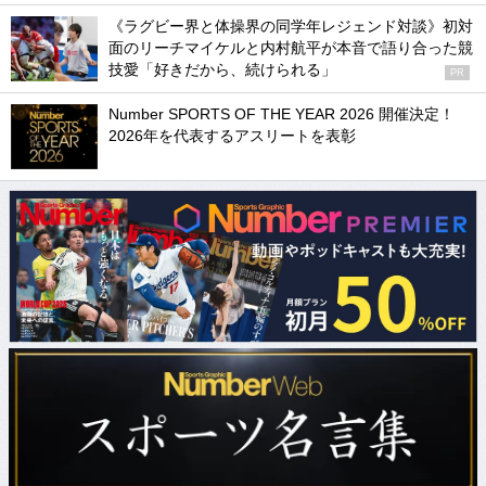
《ラグビー界と体操界の同学年レジェンド対談》初対
面のリーチマイケルと内村航平が本音で語り合った競
技愛「好きだから、続けられる」
PR
Number SPORTS OF THE YEAR 2026 開催決定！
2026年を代表するアスリートを表彰