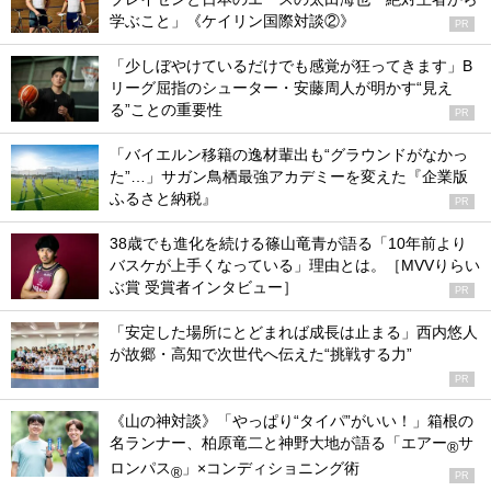
学ぶこと」《ケイリン国際対談②》
PR
「少しぼやけているだけでも感覚が狂ってきます」B
リーグ屈指のシューター・安藤周人が明かす“見え
る”ことの重要性
PR
「バイエルン移籍の逸材輩出も“グラウンドがなかっ
た”…」サガン鳥栖最強アカデミーを変えた『企業版
ふるさと納税』
PR
38歳でも進化を続ける篠山竜青が語る「10年前より
バスケが上手くなっている」理由とは。［MVVりらい
ぶ賞 受賞者インタビュー］
PR
「安定した場所にとどまれば成長は止まる」西内悠人
が故郷・高知で次世代へ伝えた“挑戦する力”
PR
《山の神対談》「やっぱり“タイパ”がいい！」箱根の
名ランナー、柏原竜二と神野大地が語る「エアー
サ
®
ロンパス
」×コンディショニング術
®
PR