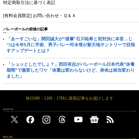
特定商取引法に基づく表記
[有料会員限定] お問い合わせ・Ｑ＆Ａ
バレーボールの前後の記事
「あーすごいな」関田誠大が“後輩”石川祐希と初対決に本音…じ
つは今年5月に手術、男子バレー司令塔が新天地サントリーで目指
すアップデートとは？
「シュッとしたでしょ？」西田有志がバレーボール日本代表“休養
期間”で激変したワケ「体重は変わらないけど、身体は相当変わり
ました」
毎日6時・11時・17時に最新記事をお届けします
FOLLOW US
MAGAZINE