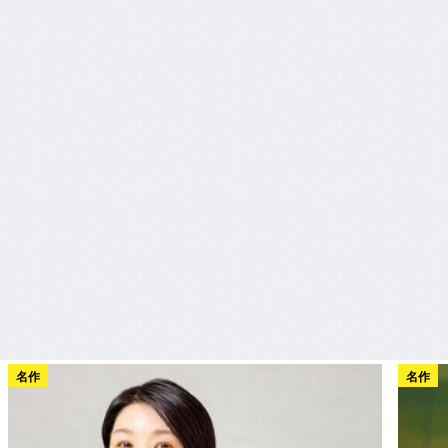
名作
名作