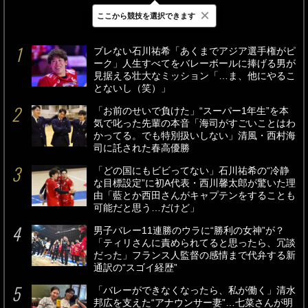
×
ここから競技を選択できます
最新
24時間
週間
ブレない石川祐希「あくまでアジア選手権がピ
ーク」人生すべてをバレーボールに捧げる男が
見据える壮大なミッション「…ま、他にやるこ
とないし（笑）」
「お前のせいで負けた」“スーパー1年生”を本
気で叱った先輩の本音「海司がすごいことはわ
かってる。でも特別扱いしない」清風・西村海
司に託された春高優勝
「どの国にもビビってない」石川祐希の“冷静
な目標設定”に初A代表・西川馨太郎が驚いた理
由「藍とか西田さんがキャプテンをすることも
可能だと思う…だけど」
男子バレー11連勝のウラに“勝利の女神”が？
「ティリさんに責められてると思ったら、冗談
だった」フランス人監督の感情まで代弁する新
通訳の“スゴイ経歴”
「バレーができなくなったら、私が働く」清水
邦広を支えた“アナウンサー妻”…七菜さんが明