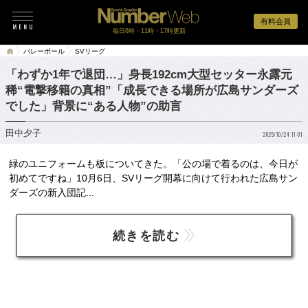
有料会員
毎日6時・11時・17時更新
バレーボール
SVリーグ
「わずか1年で退団…」身長192cm大型セッター永露元
稀“電撃移籍の真相”「成長できる場所が広島サンダーズ
でした」背景に“ある人物”の助言
田中夕子
2025/10/24 11:01
緑のユニフォームも板についてきた。「公の場で着るのは、今日が
初めてですね」10月6日、SVリーグ開幕に向けて行われた広島サン
ダーズの新入団記...
続きを読む