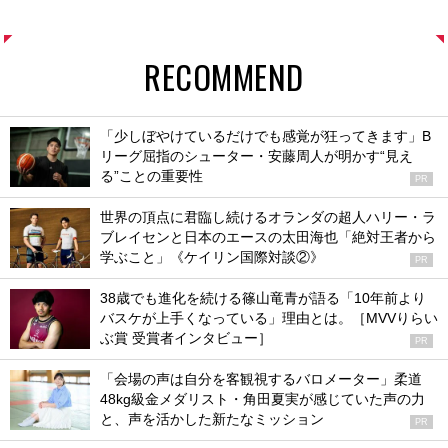
RECOMMEND
「少しぼやけているだけでも感覚が狂ってきます」B
リーグ屈指のシューター・安藤周人が明かす“見え
る”ことの重要性
PR
世界の頂点に君臨し続けるオランダの超人ハリー・ラ
ブレイセンと日本のエースの太田海也「絶対王者から
学ぶこと」《ケイリン国際対談②》
PR
38歳でも進化を続ける篠山竜青が語る「10年前より
バスケが上手くなっている」理由とは。［MVVりらい
ぶ賞 受賞者インタビュー］
PR
「会場の声は自分を客観視するバロメーター」柔道
48kg級金メダリスト・角田夏実が感じていた声の力
と、声を活かした新たなミッション
PR