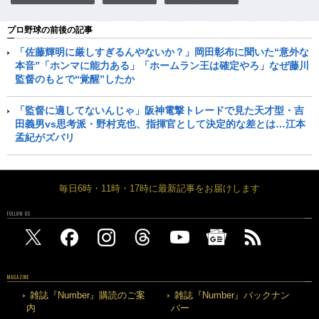
プロ野球の前後の記事
「佐藤輝明に厳しすぎるんやないか？」岡田彰布に聞いた“意外な
本音”「ホンマに能力ある」「ホームラン王は確定やろ」なぜ藤川
監督のもとで“覚醒”したか
「監督に適してないんじゃ」阪神電撃トレードで見た天才型・吉
田義男vs思考派・野村克也、指揮官として決定的な差とは…江本
孟紀がズバリ
毎日6時・11時・17時に最新記事をお届けします
FOLLOW US
MAGAZINE
雑誌『Number』購読のご案
雑誌『Number』バックナン
内
バー