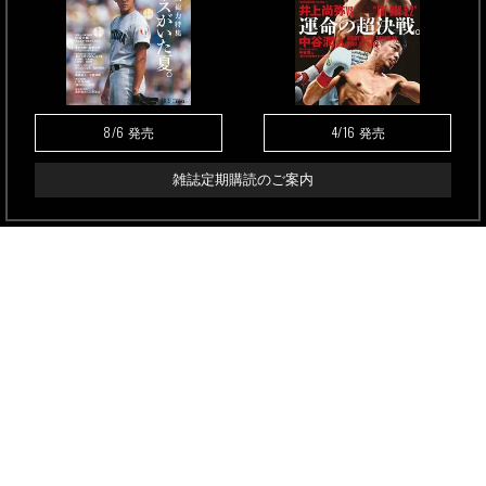
8/6
4/16
発売
発売
雑誌定期購読のご案内