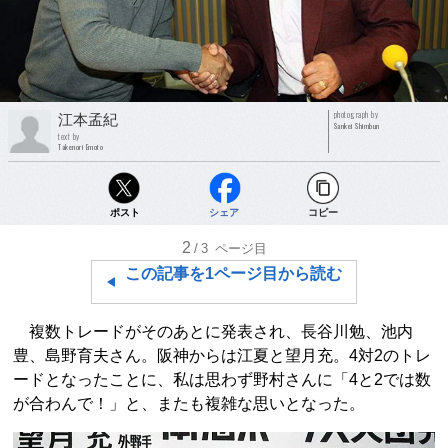
photograph by
江本孟紀
Sankei Shimbun
text by
Takenori Emoto
ポスト
シェア
コピー
2
/3
ページ目
この記事を1ページ目から読む
複数トレードがそのあとに発表され、長谷川勉、池内
豊、島野育夫さん。阪神からは江夏と望月充。4対2のトレ
ードとなったことに、私は思わず野村さんに「4と2では数
が合わんで！」と、またも複雑な思いとなった。