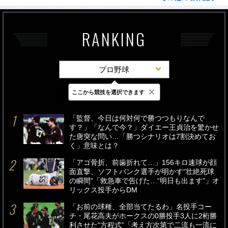
RANKING
プロ野球
×
ここから競技を選択できます
最新
24時間
週間
「監督、今日は何対何で勝つつもりなんで
す？」「なんで今？」ダイエー王貞治を驚かせ
た唐突な問い…「勝つシナリオは7割決めてお
く」意味とは？
「アゴ骨折、前歯折れて…」156キロ速球が顔
面直撃、ソフトバンク選手が明かす“壮絶死球
の瞬間”「救急車で告げた…“明日も出ます”」オ
リックス投手からDM
「お前の球種、全部当てたるわ」名投手コー
チ・尾花高夫がホークスの0勝投手3人に2桁勝
利させた“方程式”「考え方次第で二流も一流に