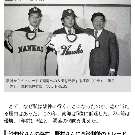
阪神からのトレードで南海への入団を発表する江夏（中央）、望月
（左）、野村克也監督 ©JIJI PRESS
さて、なぜ私は阪神に行くことになったのか、思い当た
る理由はあった。この年、南海は5位に低迷した。2年前は
優勝、1年前は3位と、凋落の傾向が見えた。
沙知代さんの存在、野村さんに直談判後のトレード