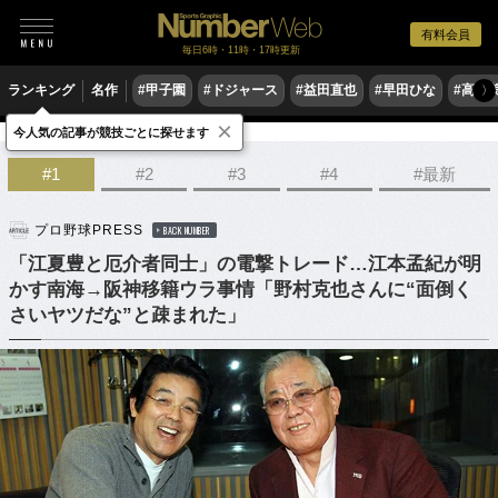
有料会員
毎日6時・11時・17時更新
ランキング
名作
#甲子園
#ドジャース
#益田直也
#早田ひな
#高木
〉
×
今人気の記事が競技ごとに探せます
野球
プロ野球
#1
#2
#3
#4
#最新
プロ野球PRESS
BACK NUMBER
「江夏豊と厄介者同士」の電撃トレード…江本孟紀が明
かす南海→阪神移籍ウラ事情「野村克也さんに“面倒く
さいヤツだな”と疎まれた」