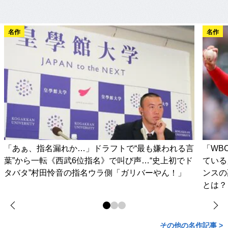
名作
名作
「あぁ、指名漏れか…」ドラフトで“最も嫌われる言
「WB
葉”から一転《西武6位指名》で叫び声…“史上初でド
ている
タバタ”村田怜音の指名ウラ側「ガリバーやん！」
ンスの
とは？
その他の名作記事 >