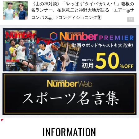
《山の神対談》「やっぱり“タイパ”がいい！」箱根の
名ランナー、柏原竜二と神野大地が語る「エアー
サ
®
ロンパス
」×コンディショニング術
®
PR
INFORMATION