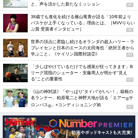
と、声を活かした新たなミッション
PR
38歳でも進化を続ける篠山竜青が語る「10年前より
バスケが上手くなっている」理由とは。［MVVりらい
ぶ賞 受賞者インタビュー］
PR
世界の頂点に君臨し続けるオランダの超人ハリー・ラ
ブレイセンと日本のエースの太田海也「絶対王者から
学ぶこと」《ケイリン国際対談②》
PR
「少しぼやけているだけでも感覚が狂ってきます」B
リーグ屈指のシューター・安藤周人が明かす“見え
る”ことの重要性
PR
《山の神対談》「やっぱり“タイパ”がいい！」箱根の
名ランナー、柏原竜二と神野大地が語る「エアー
サ
®
ロンパス
」×コンディショニング術
®
PR