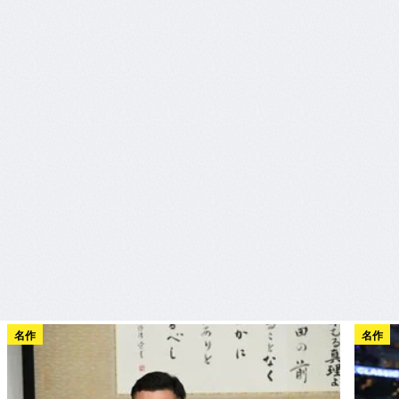
名作
名作