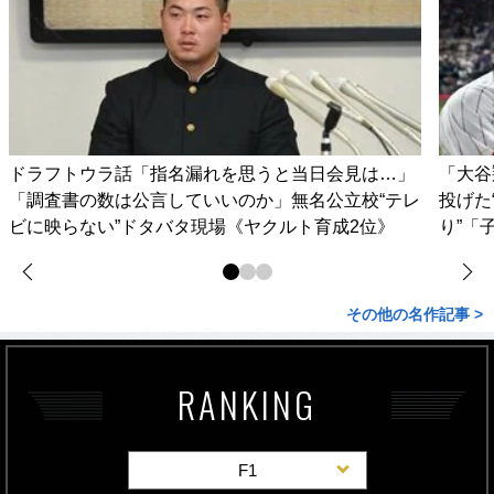
ドラフトウラ話「指名漏れを思うと当日会見は…」
「大谷
「調査書の数は公言していいのか」無名公立校“テレ
投げた
ビに映らない”ドタバタ現場《ヤクルト育成2位》
り”「
その他の名作記事 >
RANKING
F1