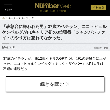
有料会員
毎日6時・11時・17時更新
モータースポーツ
F1
「表彰台に嫌われた男」37歳のベテラン、ニコ・ヒュル
ケンベルグがF1キャリア初の3位獲得「シャンパンファ
イトのやり方は忘れてなかった」
尾張正博
2025/07/08 17:00
37歳のベテランが、第12戦イギリスGPでついにF1の表彰台に上が
った。ニコ・ヒュルケンベルグ（キック・ザウバー）のF1人生は
不運の連続だっ...
続きを読む