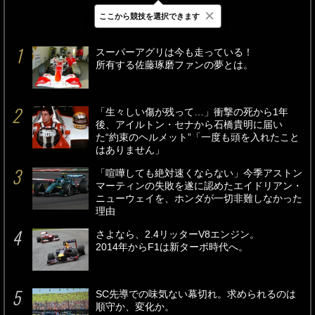
×
ここから競技を選択できます
最新
24時間
週間
スーパーアグリは今も走っている！
所有する佐藤琢磨ファンの夢とは。
「生々しい傷が残って…」衝撃の死から1年
後、アイルトン・セナから石橋貴明に届い
た“約束のヘルメット”「一度も頭を入れたこと
はありません」
「喧嘩しても絶対速くならない」今季アストン
マーティンの失敗を遂に認めたエイドリアン・
ニューウェイを、ホンダが一切非難しなかった
理由
さよなら、2.4リッターV8エンジン。
2014年からF1は新ターボ時代へ。
SC先導での味気ない幕切れ。求められるのは
順守か、変化か。