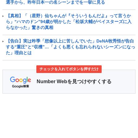
選手から、昨年日本一の名シーンまでを一挙に見る
【真相】「（星野）仙ちゃんが『そういうもんだよ』って言うか
ら」“ハマのドン”94歳が明かした「松坂大輔がベイスターズに入
らなかった」驚きの真相
【告白】実は昨季「想像以上に苦しんでいた」DeNA牧秀悟が告白
する“重圧”と“収穫”…「よくも悪くも忘れられないシーズンになっ
た」理由とは
チェックを入れてボタンを押すだけ
Number Webを見つけやすくする