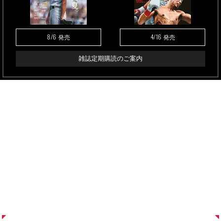
8/6
4/16
発売
発売
雑誌定期購読のご案内