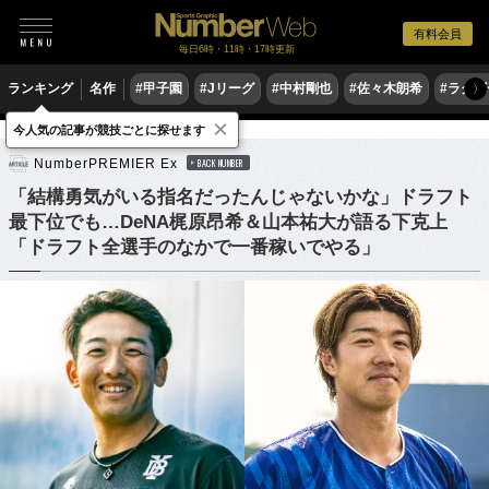
有料会員
毎日6時・11時・17時更新
ランキング
名作
#甲子園
#Jリーグ
#中村剛也
#佐々木朗希
#ラグ
〉
×
今人気の記事が競技ごとに探せます
野球
プロ野球
ドラフト会議
NumberPREMIER Ex
BACK NUMBER
「結構勇気がいる指名だったんじゃないかな」ドラフト
最下位でも…DeNA梶原昂希＆山本祐大が語る下克上
「ドラフト全選手のなかで一番稼いでやる」