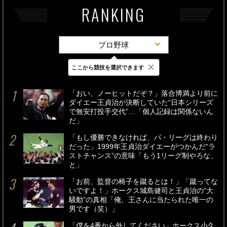
RANKING
プロ野球
×
ここから競技を選択できます
最新
24時間
週間
「おい、ノーヒットだぞ？」落合博満より前に
ダイエー王貞治が決断していた“日本シリーズ
で無安打投手交代”…「個人記録は関係ないん
だ」
「もし優勝できなければ、パ・リーグは終わり
だった」1999年王貞治ダイエーがつかんだ“ラ
ストチャンス”の意味「もう1リーグ制やろな、
と」
「お前、監督の椅子を蹴るとは！」「蹴ってな
いですよ！」ホークス城島健司と王貞治の“大
騒動”の真相「俺、王さんに当たられた唯一の
男です（笑）」
「僕を4番から外してください」ホークス小久