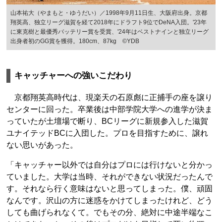
山本祐大（やまもと・ゆうだい）／1998年9月11日生、大阪府出身。京都
翔英高、独立リーグ滋賀を経て2018年にドラフト9位でDeNA入団。'23年
に東克樹と最優秀バッテリー賞を受賞、'24年はベストナインと独立リーグ
出身者初のGG賞を獲得。180cm、87kg ©YDB
キャッチャーへの強いこだわり
京都翔英高時代は、現楽天の石原彪に正捕手の座を譲り
センターに回った。卒業後は中部学院大学への進学が決ま
っていたが土壇場で断り、BCリーグに新規参入した滋賀
ユナイテッドBCに入団した。プロを目指すために、譲れ
ない思いがあった。
「キャッチャー以外では自分はプロには行けないと分かっ
ていました。大学は当時、それができない状況だったんで
す。それなら行く意味はないと思ってしまった。僕、頑固
なんです。沢山の方に迷惑をかけてしまったけれど、どう
しても曲げられなくて。でもその分、絶対に中途半端なこ