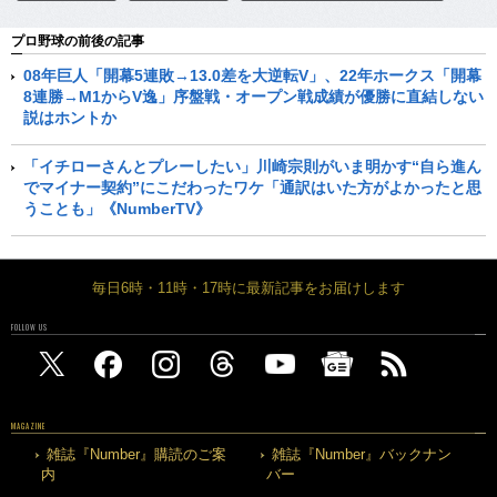
プロ野球の前後の記事
08年巨人「開幕5連敗→13.0差を大逆転V」、22年ホークス「開幕
8連勝→M1からV逸」序盤戦・オープン戦成績が優勝に直結しない
説はホントか
「イチローさんとプレーしたい」川崎宗則がいま明かす“自ら進ん
でマイナー契約”にこだわったワケ「通訳はいた方がよかったと思
うことも」《NumberTV》
毎日6時・11時・17時に最新記事をお届けします
FOLLOW US
MAGAZINE
雑誌『Number』購読のご案
雑誌『Number』バックナン
内
バー