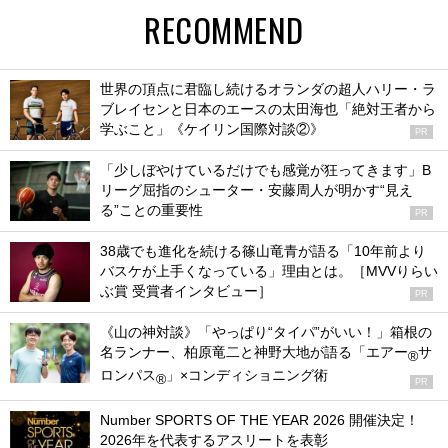
RECOMMEND
世界の頂点に君臨し続けるオランダの超人ハリー・ラ
ブレイセンと日本のエースの太田海也「絶対王者から
学ぶこと」《ケイリン国際対談②》
PR
「少しぼやけているだけでも感覚が狂ってきます」B
リーグ屈指のシューター・安藤周人が明かす“見え
る”ことの重要性
PR
38歳でも進化を続ける篠山竜青が語る「10年前より
バスケが上手くなっている」理由とは。［MVVりらい
ぶ賞 受賞者インタビュー］
PR
《山の神対談》「やっぱり“タイパ”がいい！」箱根の
名ランナー、柏原竜二と神野大地が語る「エアー
サ
®
ロンパス
」×コンディショニング術
®
PR
Number SPORTS OF THE YEAR 2026 開催決定！
2026年を代表するアスリートを表彰