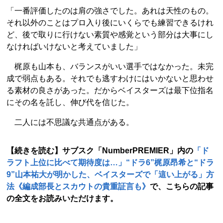
「一番評価したのは肩の強さでした。あれは天性のもの。
それ以外のことはプロ入り後にいくらでも練習できるけれ
ど、後で取りに行けない素質や感覚という部分は大事にし
なければいけないと考えていました」
梶原も山本も、バランスがいい選手ではなかった。未完
成で弱点もある。それでも逃すわけにはいかないと思わせ
る素材の良さがあった。だからベイスターズは最下位指名
にその名を託し、伸び代を信じた。
二人には不思議な共通点がある。
【続きを読む】サブスク「NumberPREMIER」内の
「ド
ラフト上位に比べて期待度は…」“ドラ6”梶原昂希と“ドラ
9”山本祐大が明かした、ベイスターズで「這い上がる」方
法《編成部長とスカウトの貴重証言も》
で、こちらの記事
の全文をお読みいただけます。