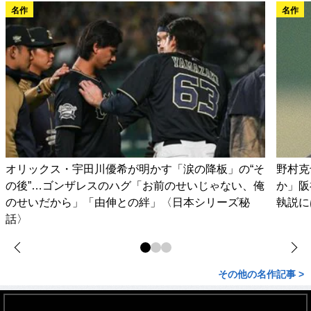
名作
名作
オリックス・宇田川優希が明かす「涙の降板」の“そ
野村克
の後”…ゴンザレスのハグ「お前のせいじゃない、俺
か」阪
のせいだから」「由伸との絆」〈日本シリーズ秘
執説に
話〉
その他の名作記事 >