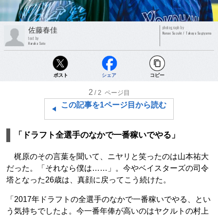
photograph by
佐藤春佳
Nanae Suzuki / Takuya Sugiyama
text by
Haruka Sato
ポスト
シェア
コピー
2
/2
ページ目
この記事を1ページ目から読む
「ドラフト全選手のなかで一番稼いでやる」
梶原のその言葉を聞いて、ニヤリと笑ったのは山本祐大
だった。「それなら僕は……」。今やベイスターズの司令
塔となった26歳は、真顔に戻ってこう続けた。
「2017年ドラフトの全選手のなかで一番稼いでやる、とい
う気持ちでしたよ。今一番年俸が高いのはヤクルトの村上