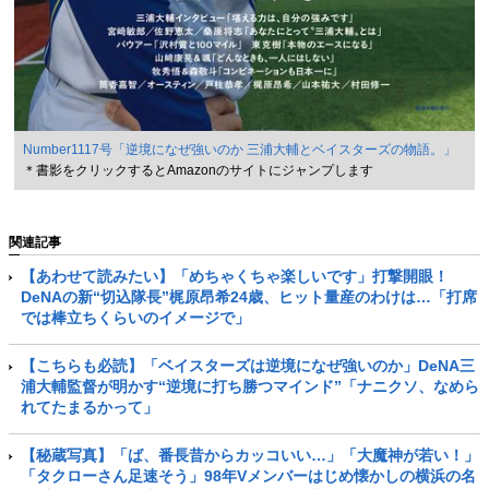
Number1117号「逆境になぜ強いのか 三浦大輔とベイスターズの物語。」
＊書影をクリックするとAmazonのサイトにジャンプします
関連記事
【あわせて読みたい】「めちゃくちゃ楽しいです」打撃開眼！
DeNAの新“切込隊長”梶原昂希24歳、ヒット量産のわけは…「打席
では棒立ちくらいのイメージで」
【こちらも必読】「ベイスターズは逆境になぜ強いのか」DeNA三
浦大輔監督が明かす“逆境に打ち勝つマインド”「ナニクソ、なめら
れてたまるかって」
【秘蔵写真】「ば、番長昔からカッコいい…」「大魔神が若い！」
「タクローさん足速そう」98年Vメンバーはじめ懐かしの横浜の名