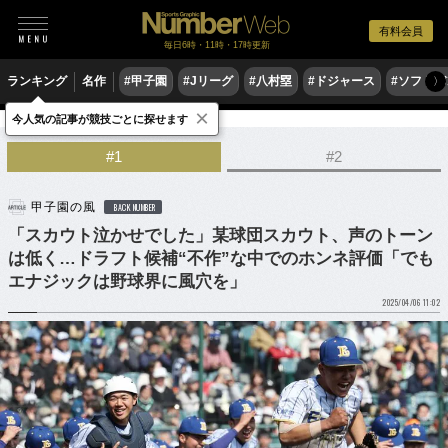
有料会員
毎日6時・11時・17時更新
ランキング
名作
#甲子園
#Jリーグ
#八村塁
#ドジャース
#ソフトバ
〉
×
今人気の記事が競技ごとに探せます
野球
高校野球
ドラフト会議
#1
#2
甲子園の風
BACK NUMBER
「スカウト泣かせでした」某球団スカウト、声のトーン
は低く…ドラフト候補“不作”な中でのホンネ評価「でも
エナジックは野球界に風穴を」
2025/04/06 11:02