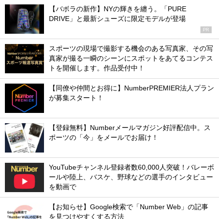
【バボラの新作】NYの輝きを纏う。「PURE
DRIVE」と最新シューズに限定モデルが登場
PR
スポーツの現場で撮影する機会のある写真家、その写
真家が撮る一瞬のシーンにスポットをあてるコンテス
トを開催します。作品受付中！
【同僚や仲間とお得に】NumberPREMIER法人プラン
が募集スタート！
【登録無料】Numberメールマガジン好評配信中。ス
ポーツの「今」をメールでお届け！
YouTubeチャンネル登録者数60,000人突破！バレーボ
ールや陸上、バスケ、野球などの選手のインタビュー
を動画で
【お知らせ】Google検索で「Number Web」の記事
を見つけやすくする方法