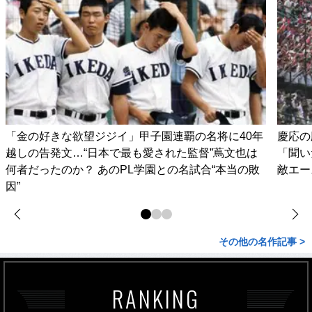
「金の好きな欲望ジジイ」甲子園連覇の名将に40年
慶応の
越しの告発文…“日本で最も愛された監督”蔦文也は
「聞い
何者だったのか？ あのPL学園との名試合“本当の敗
敵エー
因”
その他の名作記事 >
RANKING