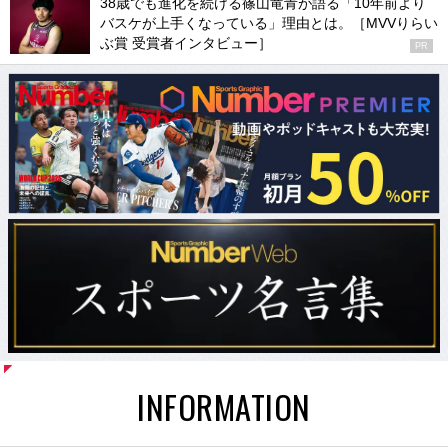
38歳でも進化を続ける篠山竜青が語る「10年前より
バスケが上手くなっている」理由とは。［MVVりらい
ぶ賞 受賞者インタビュー］
PR
INFORMATION