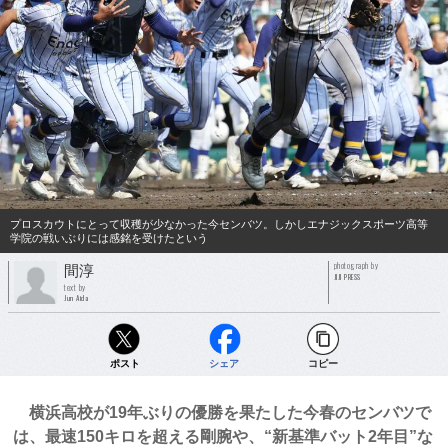
プロスカウトにとって収穫が少なかった今センバツ。しかしエナジックスポーツ高等
学院の戦いぶりには感銘を受けたという
photograph by
間淳
JIJI PRESS
text by
Jun Aida
ポスト
シェア
コピー
横浜高校が19年ぶりの優勝を果たした今春のセンバツで
は、最速150キロを超える剛腕や、“新基準バット2年目”な