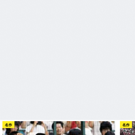
名作
名作