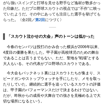
がら強いスイングと打球を見せる野手など逸材が数多かっ
た印象だ。ただプロ野球スカウトの視点では“不作”に映っ
ていたようだ。その中にあっても注目した選手を挙げても
らった。〈全2回／
第2回
につづく〉
「スカウト泣かせの大会」声のトーンは低かった
今春のセンバツは投打のかみ合った横浜が2006年以来、
4度目の優勝を果たした。甲子園が高校球児のための舞台
であることは言うまでもない。ただ、聖地を“戦場”とする
大人もいる。その代表がプロ野球のスカウトである。
今大会もバックネット裏にはスカウトたちが集まり、ス
ピードガンやストップウォッチを手にしたり、メモを取っ
たりしていた。継続的に選手を追っているスカウトの評価
は、甲子園のパフォーマンスだけで決まるわけではない。
だが、昨秋からの成長や大舞台での強さを見極める上で大
切な場所になるという。