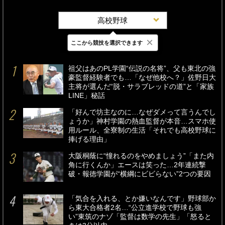
高校野球
×
ここから競技を選択できます
最新
24時間
週間
祖父はあのPL学園“伝説の名将”、父も東北の強
豪監督経験者でも…「なぜ他校へ？」佐野日大
主将が選んだ“脱・サラブレッドの道”と「家族
LINE」秘話
「好んで坊主なのに…なぜダメって言うんでし
ょうか」神村学園の熱血監督が本音…スマホ使
用ルール、全寮制の生活「それでも高校野球に
捧げる理由」
大阪桐蔭に“憧れるのをやめましょう”「また内
角に行くんか」エースは笑った…2年連続撃
破・報徳学園が“横綱にビビらない”2つの要因
「気合を入れる、とか嫌いなんです」野球部か
ら東大合格者2名…“公立進学校で野球も強
い”東筑のナゾ「監督は数学の先生」「怒ると