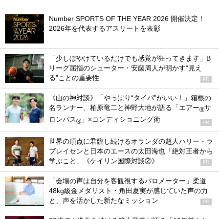
Number SPORTS OF THE YEAR 2026 開催決定！
2026年を代表するアスリートを表彰
「少しぼやけているだけでも感覚が狂ってきます」B
リーグ屈指のシューター・安藤周人が明かす“見え
る”ことの重要性
PR
《山の神対談》「やっぱり“タイパ”がいい！」箱根の
名ランナー、柏原竜二と神野大地が語る「エアー
サ
®
ロンパス
」×コンディショニング術
®
PR
世界の頂点に君臨し続けるオランダの超人ハリー・ラ
ブレイセンと日本のエースの太田海也「絶対王者から
学ぶこと」《ケイリン国際対談②》
PR
「会場の声は自分を客観視するバロメーター」柔道
48kg級金メダリスト・角田夏実が感じていた声の力
と、声を活かした新たなミッション
PR