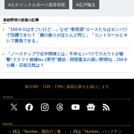
#エナジックスポーツ高等学院
#石戸颯汰
高校野球の前後の記事
「150キロはすごいけど…」なぜ “軟投派”エースたちはセンバツ
で活躍できた？「腕の振りがほとんど同じ」「コントロールとキ
レで勝負できる」
「ノーステップで右中間弾とは」不作センバツでスカウトが衝
撃“ドラフト候補No.1野手”横浜・阿部葉太の高い野球IQ…155キ
ロ腕・石垣元気は？
毎日6時・11時・17時に最新記事をお届けします
FOLLOW US
MAGAZINE
雑誌『Number』購読のご案
雑誌『Number』バックナン