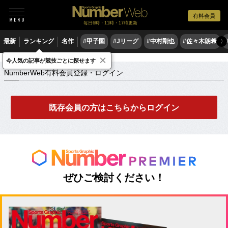
有料会員
毎日6時・11時・17時更新
最新
ランキング
名作
#甲子園
#Jリーグ
#中村剛也
#佐々木朗希
〉
×
NumberWeb有料会員登録・ログイン
今人気の記事が競技ごとに探せます
NumberWeb有料会員登録・ログイン
既存会員の方はこちらからログイン
ぜひご検討ください！