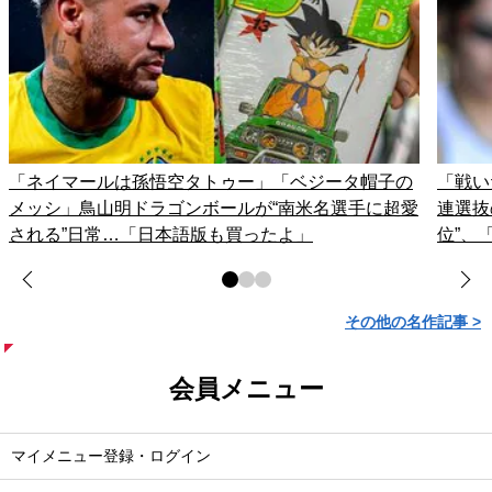
「ネイマールは孫悟空タトゥー」「ベジータ帽子の
「戦い
メッシ」鳥山明ドラゴンボールが“南米名選手に超愛
連選抜
される”日常…「日本語版も買ったよ」
位”、
その他の名作記事 >
会員メニュー
マイメニュー登録・ログイン