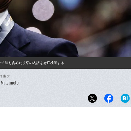
コーチ陣も含めた視察の内訳を徹底検証する
raph by
i Matsumoto
。