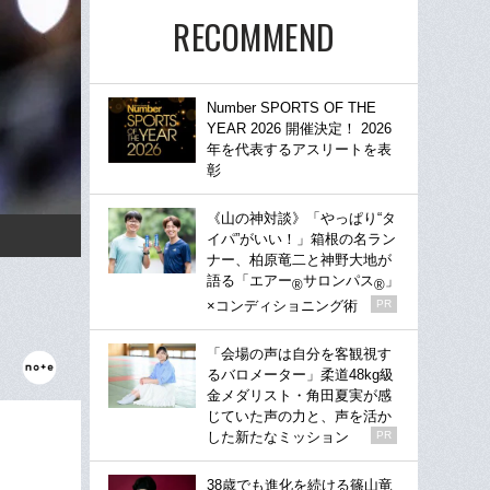
RECOMMEND
Number SPORTS OF THE
YEAR 2026 開催決定！ 2026
年を代表するアスリートを表
彰
《山の神対談》「やっぱり“タ
イパ”がいい！」箱根の名ラン
ナー、柏原竜二と神野大地が
語る「エアー
サロンパス
」
®
®
×コンディショニング術
PR
「会場の声は自分を客観視す
るバロメーター」柔道48kg級
金メダリスト・角田夏実が感
じていた声の力と、声を活か
した新たなミッション
PR
38歳でも進化を続ける篠山竜