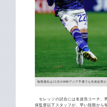
毎熊晟矢は11月のW杯アジア予選でも先発起用された ©
セレッソの試合には名波浩コーチ、齊
保監督以下スタッフが、早い段階から