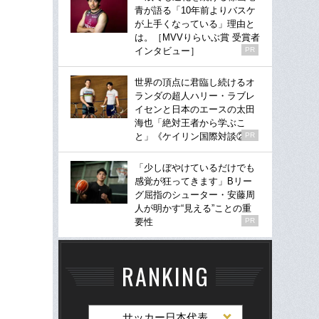
青が語る「10年前よりバスケ
が上手くなっている」理由と
は。［MVVりらいぶ賞 受賞者
インタビュー］
PR
世界の頂点に君臨し続けるオ
ランダの超人ハリー・ラブレ
イセンと日本のエースの太田
海也「絶対王者から学ぶこ
と」《ケイリン国際対談②》
PR
「少しぼやけているだけでも
感覚が狂ってきます」Bリー
グ屈指のシューター・安藤周
人が明かす“見える”ことの重
要性
PR
RANKING
サッカー日本代表