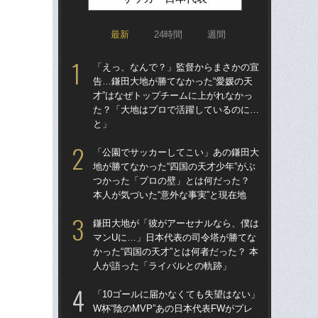
最新
24時間
週間
「えっ、なんで？」監督からまさかの宣
「
告…鎌田大地が勝てなかった“愛媛の天
告…
才”はなぜトップチームに上がれなかっ
才”
た？「大地はプロで活躍しているのに…
た
と」
と
「公園でサッカーしてこい」あの鎌田大
鎌
地が勝てなかった“四国の天才少年”がぶ
マ
つかった「プロの壁」とは何だった？
かっ
本人が気づいた“意外な事実”と現在地
人
鎌田大地が「彼がアーセナルなら、僕は
「
マンUに…」日本代表の司令塔が勝てな
地が
かった“四国の天才”とは何者だった？ 本
つ
人が語った「ライバルとの軌跡」
本人
「10ゴールに届かなくても失望はない」
サッ
W杯“陰のMVP”あの日本代表FWがプレ
っ