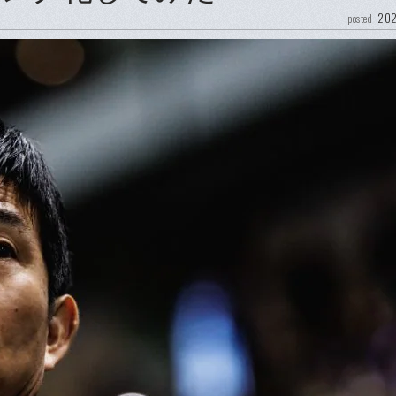
202
posted