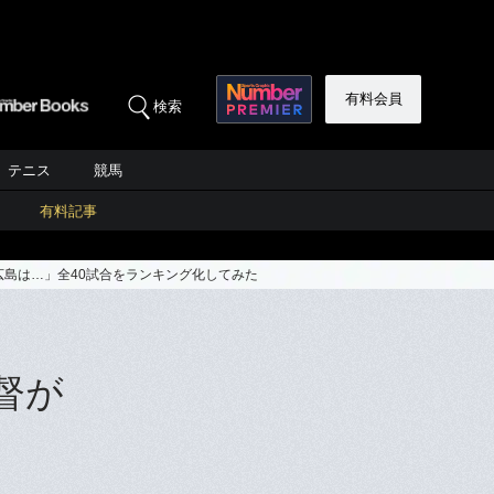
有料会員
検索
テニス
競馬
有料記事
広島は…」全40試合をランキング化してみた
督が