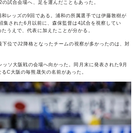
2の試合会場へ、足を運んだこともあった。
和レッズの9回である。浦和の所属選手では伊藤敦樹が
初招集された6月以前に、森保監督は4試合を視察してい
めたうえで、代表に加えたことが分かる。
最下位でJ2降格となったチームの視察が多かったのは、対
レッソ大阪戦の会場へ向かった。同月末に発表された9月
なるC大阪の毎熊晟矢の名前があった。