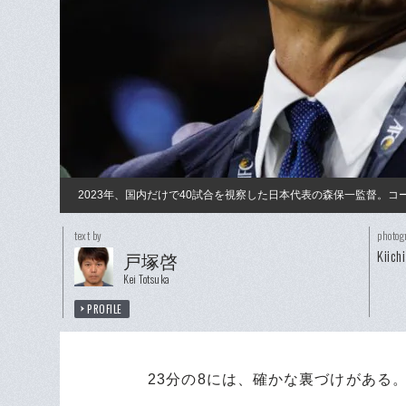
2023年、国内だけで40試合を視察した日本代表の森保一監督。
text by
photog
Kiich
戸塚啓
Kei Totsuka
PROFILE
23分の8には、確かな裏づけがある