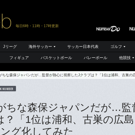
毎日6時・11時・17時更新
Jリーグ
海外サッカー
サッカー日本代表
ゴルフ
フィギュア
バスケットボール
バレーボール
他競技
れがちな森保ジャパンだが…監督が熱心に視察したJクラブは？「1位は浦和、古巣の
K NUMBER
れがちな森保ジャパンだが…監
は？「1位は浦和、古巣の広島
キング化してみた