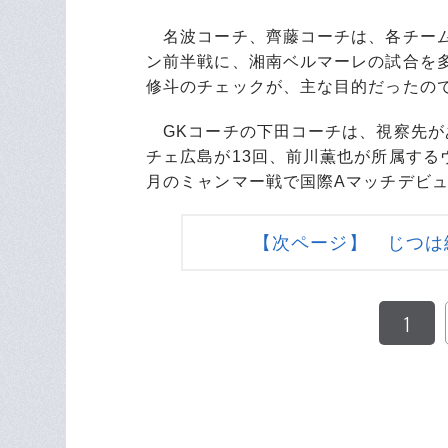
名波コーチ、齊藤コーチは、各チーム
ン前半戦に、湘南ベルマーレの試合を
修斗のチェックが、主な目的だったの
GKコーチの下田コーチは、視察先が
チェ広島が13回、前川薫也が所属するヴ
月のミャンマー戦で国際Aマッチデビ
【次ページ】 じつは
1