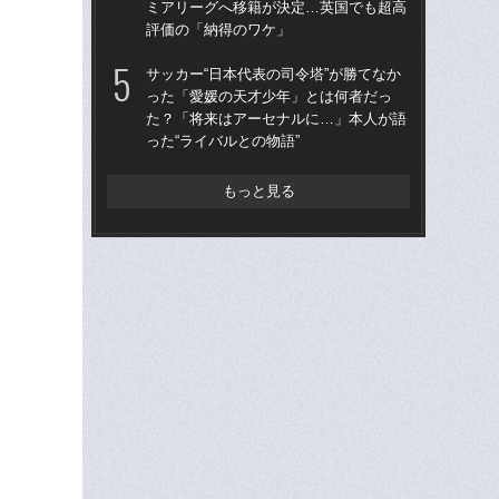
ミアリーグへ移籍が決定…英国でも超高
た
評価の「納得のワケ」
った
サッカー“日本代表の司令塔”が勝てなか
「
った「愛媛の天才少年」とは何者だっ
師
た？「将来はアーセナルに…」本人が語
表で
った“ライバルとの物語”
の
もっと見る