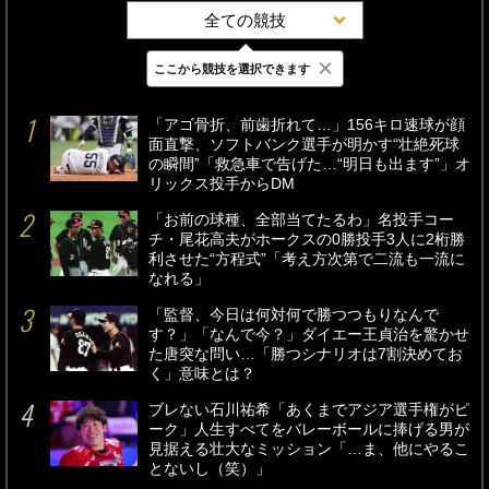
全ての競技
×
ここから競技を選択できます
最新
24時間
週間
「アゴ骨折、前歯折れて…」156キロ速球が顔
面直撃、ソフトバンク選手が明かす“壮絶死球
の瞬間”「救急車で告げた…“明日も出ます”」オ
リックス投手からDM
「お前の球種、全部当てたるわ」名投手コー
チ・尾花高夫がホークスの0勝投手3人に2桁勝
利させた“方程式”「考え方次第で二流も一流に
なれる」
「監督、今日は何対何で勝つつもりなんで
す？」「なんで今？」ダイエー王貞治を驚かせ
た唐突な問い…「勝つシナリオは7割決めてお
く」意味とは？
ブレない石川祐希「あくまでアジア選手権がピ
ーク」人生すべてをバレーボールに捧げる男が
見据える壮大なミッション「…ま、他にやるこ
とないし（笑）」