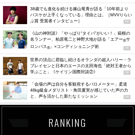
38歳でも進化を続ける篠山竜青が語る「10年前より
バスケが上手くなっている」理由とは。［MVVりらい
ぶ賞 受賞者インタビュー］
PR
《山の神対談》「やっぱり“タイパ”がいい！」箱根の
名ランナー、柏原竜二と神野大地が語る「エアー
サ
®
ロンパス
」×コンディショニング術
®
PR
世界の頂点に君臨し続けるオランダの超人ハリー・ラ
ブレイセンと日本のエースの太田海也「絶対王者から
学ぶこと」《ケイリン国際対談②》
PR
「会場の声は自分を客観視するバロメーター」柔道
48kg級金メダリスト・角田夏実が感じていた声の力
と、声を活かした新たなミッション
PR
RANKING