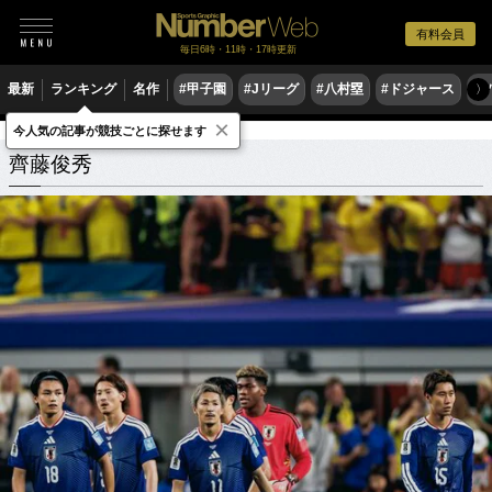
有料会員
毎日6時・11時・17時更新
最新
ランキング
名作
#甲子園
#Jリーグ
#八村塁
#ドジャース
#
〉
×
今人気の記事が競技ごとに探せます
齊藤俊秀
関連記事
齊藤俊秀