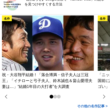
を見つけやすくする方法
名作
名作
祝・大谷翔平結婚！「落合博満・信子夫人は三冠
「ニッ
王」「イチローと弓子夫人、鈴木誠也＆畠山愛理夫
国前に
妻は…」“結婚1年目の大打者”を大調査
ゴい」
その他の名作記事 >