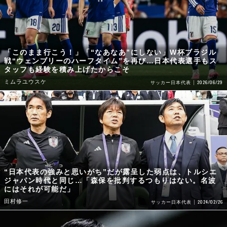
「このまま行こう！」「“なあなあ”にしない」W杯ブラジル
戦“ウェンブリーのハーフタイム”を再び…日本代表選手もス
タッフも経験を積み上げたからこそ
ミムラユウスケ
2026/06/29
サッカー日本代表
“日本代表の強みと思いがち”だが露呈した弱点は、トルシエ
ジャパン時代と同じ…「森保を批判するつもりはない。名波
にはそれが可能だ」
田村修一
2024/02/26
サッカー日本代表