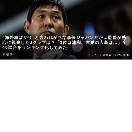
“海外組ばかり”と言われがちな森保ジャパンだが…監督が熱
心に視察したJクラブは？「1位は浦和、古巣の広島は…」全
40試合をランキング化してみた
戸塚啓
2023/12/13
サッカー日本代表