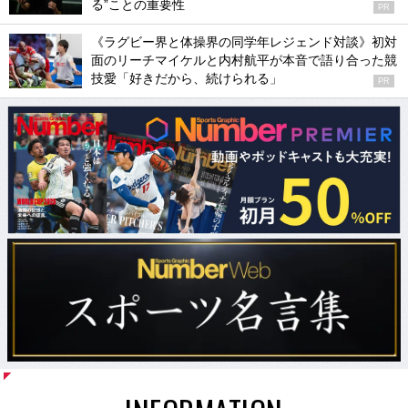
る”ことの重要性
PR
《ラグビー界と体操界の同学年レジェンド対談》初対
面のリーチマイケルと内村航平が本音で語り合った競
技愛「好きだから、続けられる」
PR