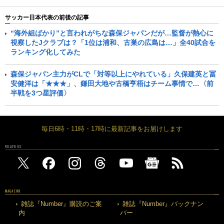
サッカー日本代表の前後の記事
“海外組ばかり”と言われがちな森保ジャパンだが…監督が熱心に
視察したJクラブは？「1位は浦和、古巣の広島は…」全40試合を
ランキング化してみた
森保ジャパン主力がCLで「対等以上にやれている」久保建英と冨
安健洋は「★★★」、鎌田大地や古橋亨梧はチーム事情で…〈前
半戦を3つ星評価〉
毎日6時・11時・17時に最新記事をお届けします
FOLLOW US
MAGAZINE
雑誌『Number』購読のご案
雑誌『Number』バックナン
内
バー