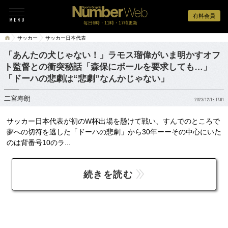
有料会員
毎日6時・11時・17時更新
サッカー
サッカー日本代表
「あんたの犬じゃない！」ラモス瑠偉がいま明かすオフ
ト監督との衝突秘話「森保にボールを要求しても…」
「ドーハの悲劇は“悲劇”なんかじゃない」
二宮寿朗
2023/12/18 17:01
サッカー日本代表が初のW杯出場を懸けて戦い、すんでのところで
夢への切符を逃した「ドーハの悲劇」から30年ーーその中心にいた
のは背番号10のラ...
続きを読む