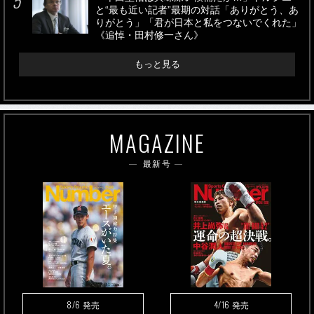
と“最も近い記者”最期の対話「ありがとう、あ
りがとう」「君が日本と私をつないでくれた」
《追悼・田村修一さん》
もっと見る
MAGAZINE
最新号
8/6
4/16
発売
発売