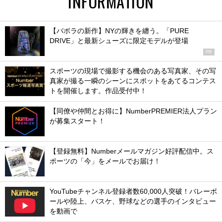
INFORMATION
【バボラの新作】NYの輝きを纏う。「PURE
DRIVE」と最新シューズに限定モデルが登場
PR
スポーツの現場で撮影する機会のある写真家、その写
真家が撮る一瞬のシーンにスポットをあてるコンテス
トを開催します。作品受付中！
【同僚や仲間とお得に】NumberPREMIER法人プラン
が募集スタート！
【登録無料】Numberメールマガジン好評配信中。ス
ポーツの「今」をメールでお届け！
YouTubeチャンネル登録者数60,000人突破！バレーボ
ールや陸上、バスケ、野球などの選手のインタビュー
を動画で