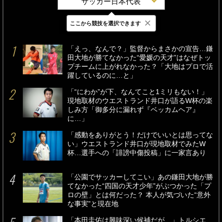
サッカー日本代表
×
ここから競技を選択できます
最新
24時間
週間
「えっ、なんで？」監督からまさかの宣告…鎌
田大地が勝てなかった“愛媛の天才”はなぜトッ
プチームに上がれなかった？「大地はプロで活
躍しているのに…と」
「“にわか”が下、なんてこと1ミリもない！」
現地取材のウエストランド井口が語るW杯の楽
しみ方「御多分に漏れず『ベッカムヘア』
に…」
「感動をありがとう！だけでいいとは思ってな
い」ウエストランド井口が現地取材でみたW
杯…選手への「誹謗中傷投稿」に一家言あり
「公園でサッカーしてこい」あの鎌田大地が勝
てなかった“四国の天才少年”がぶつかった「プ
ロの壁」とは何だった？ 本人が気づいた“意外
な事実”と現在地
「本田圭佑は興味深い候補だが…」トルシエ