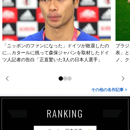
「ニッポンのファンになった」ドイツが敗退したの
ブラジ
に…カタールに残って森保ジャパンを取材したドイ
表」と
ツ人記者の告白「正直驚いた3人の日本人選手」
ノ、ク
その他の名作記事 >
RANKING