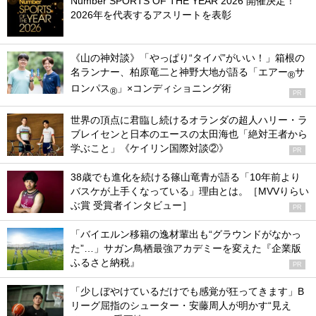
Number SPORTS OF THE YEAR 2026 開催決定！
2026年を代表するアスリートを表彰
《山の神対談》「やっぱり“タイパ”がいい！」箱根の
名ランナー、柏原竜二と神野大地が語る「エアー
サ
®
ロンパス
」×コンディショニング術
®
PR
世界の頂点に君臨し続けるオランダの超人ハリー・ラ
ブレイセンと日本のエースの太田海也「絶対王者から
学ぶこと」《ケイリン国際対談②》
PR
38歳でも進化を続ける篠山竜青が語る「10年前より
バスケが上手くなっている」理由とは。［MVVりらい
ぶ賞 受賞者インタビュー］
PR
「バイエルン移籍の逸材輩出も“グラウンドがなかっ
た”…」サガン鳥栖最強アカデミーを変えた『企業版
ふるさと納税』
PR
「少しぼやけているだけでも感覚が狂ってきます」B
リーグ屈指のシューター・安藤周人が明かす“見え