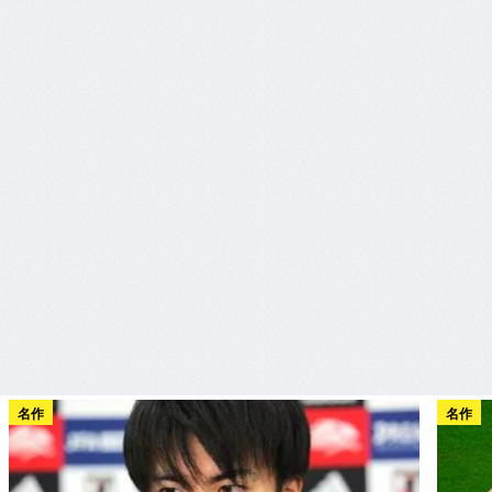
名作
名作