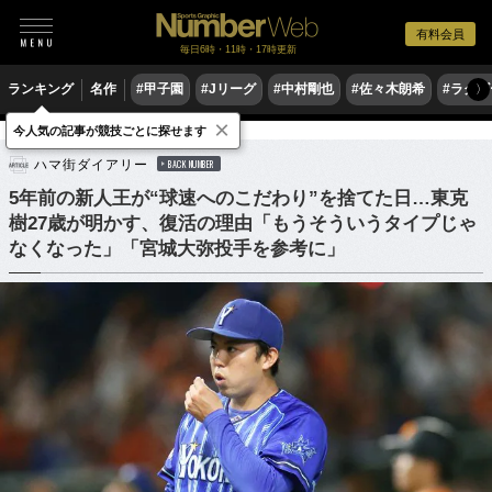
有料会員
毎日6時・11時・17時更新
ランキング
名作
#甲子園
#Jリーグ
#中村剛也
#佐々木朗希
#ラグ
〉
×
今人気の記事が競技ごとに探せます
野球
プロ野球
ハマ街ダイアリー
BACK NUMBER
5年前の新人王が“球速へのこだわり”を捨てた日…東克
樹27歳が明かす、復活の理由「もうそういうタイプじゃ
なくなった」「宮城大弥投手を参考に」