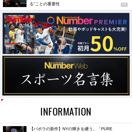
る”ことの重要性
PR
INFORMATION
【バボラの新作】NYの輝きを纏う。「PURE