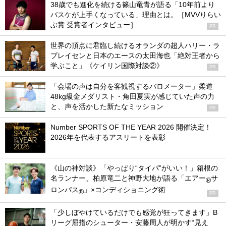
38歳でも進化を続ける篠山竜青が語る「10年前より
バスケが上手くなっている」理由とは。［MVVりらい
ぶ賞 受賞者インタビュー］
PR
世界の頂点に君臨し続けるオランダの超人ハリー・ラ
ブレイセンと日本のエースの太田海也「絶対王者から
学ぶこと」《ケイリン国際対談②》
PR
「会場の声は自分を客観視するバロメーター」柔道
48kg級金メダリスト・角田夏実が感じていた声の力
と、声を活かした新たなミッション
PR
Number SPORTS OF THE YEAR 2026 開催決定！
2026年を代表するアスリートを表彰
《山の神対談》「やっぱり“タイパ”がいい！」箱根の
名ランナー、柏原竜二と神野大地が語る「エアー
サ
®
ロンパス
」×コンディショニング術
®
PR
「少しぼやけているだけでも感覚が狂ってきます」B
リーグ屈指のシューター・安藤周人が明かす“見え