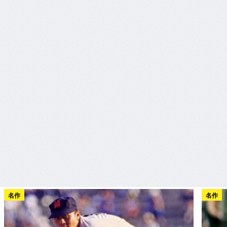
名作
名作