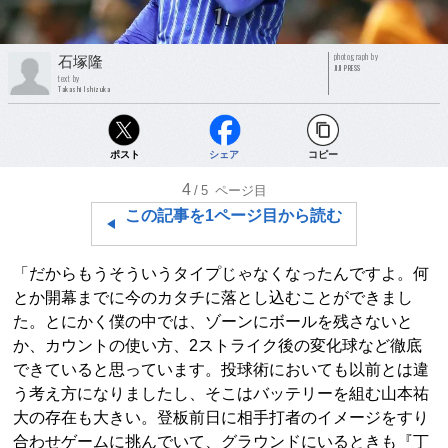
photograph by
石塚隆
JIJI PRESS
text by
Takashi Ishizuka
ポスト
シェア
コピー
4
/5
ページ目
この記事を1ページ目から読む
「だからもうそういうタイプじゃなくなったんですよ。何
とか開幕までに今のカタチに落とし込むことができまし
た。とにかく僕の中では、ゾーンにボールを残さないと
か、カウントの使い方、2ストライク後の変化球など徹底
できていると思っています。投球術においても以前とは違
う考え方になりましたし、そこはバッテリーを組む山本祐
大の存在も大きい。登板前日に相手打者のイメージをすり
合わせゲームに挑んでいて、グラウンドにいるときも『丁