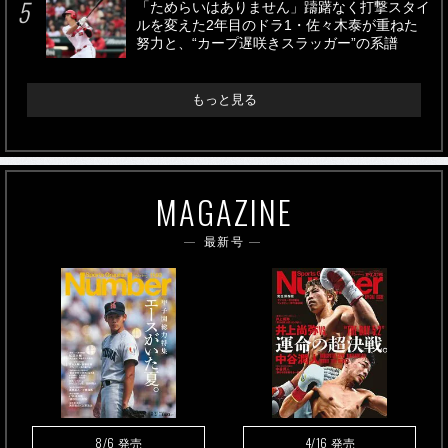
「ためらいはありません」躊躇なく打撃スタイ
ルを変えた2年目のドラ1・佐々木泰が重ねた
努力と、“カープ遅咲きスラッガー”の系譜
もっと見る
MAGAZINE
最新号
8/6
4/16
発売
発売