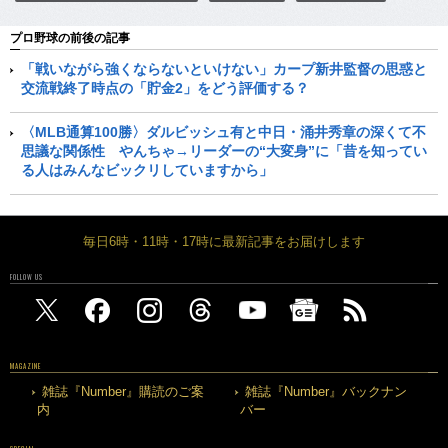
プロ野球の前後の記事
「戦いながら強くならないといけない」カープ新井監督の思惑と
交流戦終了時点の「貯金2」をどう評価する？
〈MLB通算100勝〉ダルビッシュ有と中日・涌井秀章の深くて不
思議な関係性 やんちゃ→リーダーの“大変身”に「昔を知ってい
る人はみんなビックリしていますから」
毎日6時・11時・17時に最新記事をお届けします
FOLLOW US
MAGAZINE
雑誌『Number』購読のご案
雑誌『Number』バックナン
内
バー