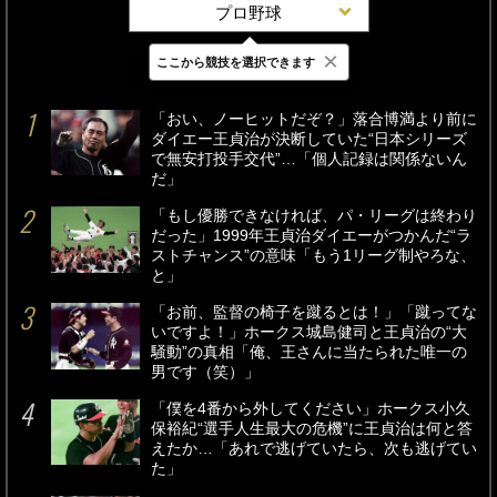
プロ野球
×
ここから競技を選択できます
最新
24時間
週間
「おい、ノーヒットだぞ？」落合博満より前に
ダイエー王貞治が決断していた“日本シリーズ
で無安打投手交代”…「個人記録は関係ないん
だ」
「もし優勝できなければ、パ・リーグは終わり
だった」1999年王貞治ダイエーがつかんだ“ラ
ストチャンス”の意味「もう1リーグ制やろな、
と」
「お前、監督の椅子を蹴るとは！」「蹴ってな
いですよ！」ホークス城島健司と王貞治の“大
騒動”の真相「俺、王さんに当たられた唯一の
男です（笑）」
「僕を4番から外してください」ホークス小久
保裕紀“選手人生最大の危機”に王貞治は何と答
えたか…「あれで逃げていたら、次も逃げてい
た」