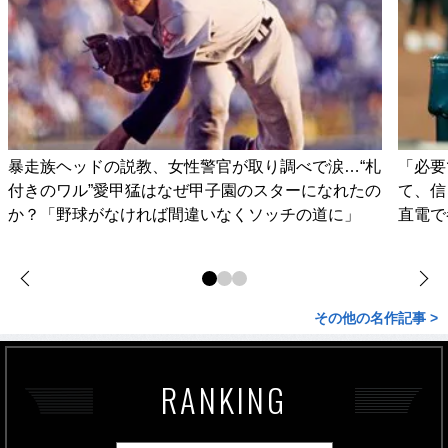
暴走族ヘッドの説教、女性警官が取り調べで涙…“札
「必要
付きのワル”愛甲猛はなぜ甲子園のスターになれたの
て、信
か？「野球がなければ間違いなくソッチの道に」
直電で
その他の名作記事 >
RANKING