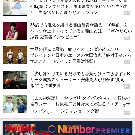
「会場の声は自分を客観視するバロメーター」柔道
48kg級金メダリスト・角田夏実が感じていた声の力
と、声を活かした新たなミッション
PR
38歳でも進化を続ける篠山竜青が語る「10年前より
バスケが上手くなっている」理由とは。［MVVりらい
ぶ賞 受賞者インタビュー］
PR
世界の頂点に君臨し続けるオランダの超人ハリー・ラ
ブレイセンと日本のエースの太田海也「絶対王者から
学ぶこと」《ケイリン国際対談②》
PR
「少しぼやけているだけでも感覚が狂ってきます」B
リーグ屈指のシューター・安藤周人が明かす“見え
る”ことの重要性
PR
《山の神対談》「やっぱり“タイパ”がいい！」箱根の
名ランナー、柏原竜二と神野大地が語る「エアー
サ
®
ロンパス
」×コンディショニング術
®
PR