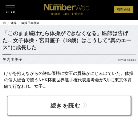
有料会員
毎日6時・11時・17時更新
体操
体操日本代表
「このまま続けたら体操ができなくなる」医師は告げ
た…女子体操・宮田笙子（18歳）はこうして“真のエー
ス”に成長した
矢内由美子
2023/06/09 06:00
けがを抱えながらの逆転優勝に女王の貫禄がにじみ出ていた。体操
の個人総合で競うNHK杯兼世界選手権代表選考会が5月に東京体育
館で行なわれ、女子...
続きを読む