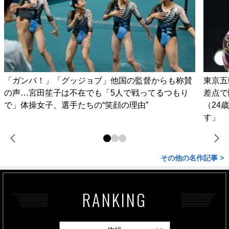
「ガンバ！」「グッジョブ」他国の監督からも称賛
東京五
の声…宮田笙子は不在でも「5人で戦ってるつもり
差点で
で」体操女子、選手たちの“笑顔の理由”
（24
す」
その他の名作記事 >
RANKING