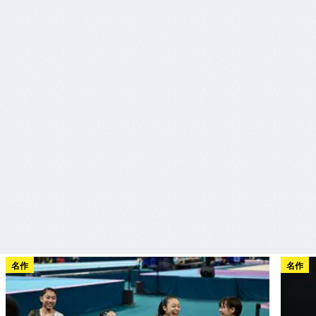
名作
名作