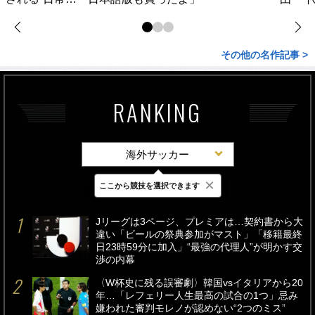
その他の名作記事 >
RANKING
海外サッカー
×
ここから競技を選択できます
最新
24時間
週間
Jリーグは3ページ、プレミアは…契約書から大
違い「ビールの祭典参加がマスト」「移籍最終
日23時59分に加入」“最強の代理人”が明かす交
渉の内幕
〈W杯史に残る誤審劇〉韓国vsイタリアから20
年…「レフェリー人生最高の試合の1つ」忌み
嫌われた審判モレノが認めない“2つのミス”