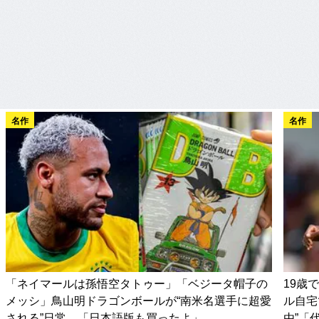
名作
名作
「ネイマールは孫悟空タトゥー」「ベジータ帽子の
19歳
メッシ」鳥山明ドラゴンボールが“南米名選手に超愛
ル自宅
される”日常…「日本語版も買ったよ」
由”「