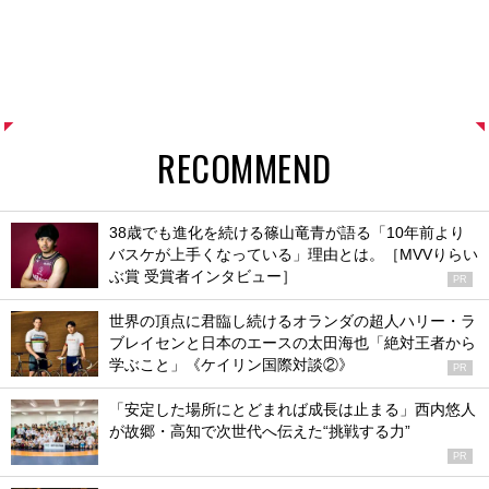
RECOMMEND
38歳でも進化を続ける篠山竜青が語る「10年前より
バスケが上手くなっている」理由とは。［MVVりらい
ぶ賞 受賞者インタビュー］
PR
世界の頂点に君臨し続けるオランダの超人ハリー・ラ
ブレイセンと日本のエースの太田海也「絶対王者から
学ぶこと」《ケイリン国際対談②》
PR
「安定した場所にとどまれば成長は止まる」西内悠人
が故郷・高知で次世代へ伝えた“挑戦する力”
PR