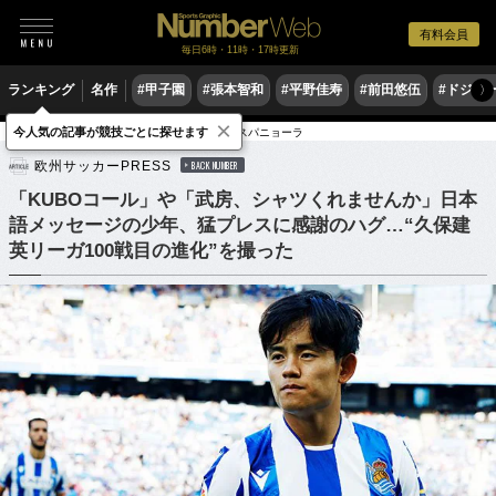
有料会員
毎日6時・11時・17時更新
ランキング
名作
#甲子園
#張本智和
#平野佳寿
#前田悠伍
#ドジャ
〉
×
今人気の記事が競技ごとに探せます
サッカー
海外サッカー
リーガ・エスパニョーラ
欧州サッカーPRESS
BACK NUMBER
「KUBOコール」や「武房、シャツくれませんか」日本
語メッセージの少年、猛プレスに感謝のハグ…“久保建
英リーガ100戦目の進化”を撮った