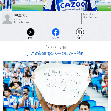
photograph by
中島大介
Daisuke Nakashima
text by
Daisuke Nakashima
ポスト
シェア
コピー
2
/3
ページ目
この記事を1ページ目から読む