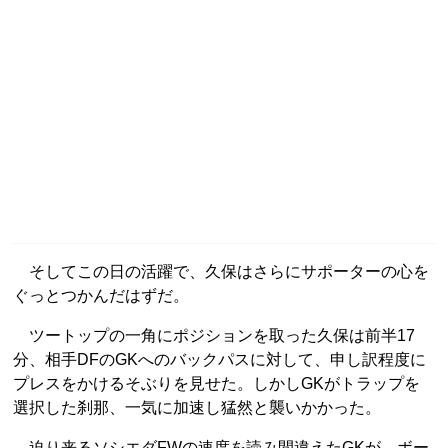
そしてこの日の活躍で、久保はさらにサポーターの心を
ぐっとつかんだはずだ。
ツートップの一角にポジションを取った久保は前半17
分、相手DFのGKへのバックパスに対して、申し訳程度に
プレスをかけるそぶりを見せた。しかしGKがトラップを
選択した刹那、一気に加速し猛然と襲いかかった。
迫り来るソシエダFWの速度を読み間違えたGKが、ボー