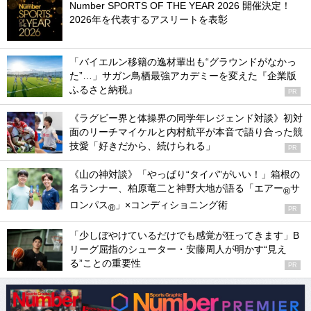
Number SPORTS OF THE YEAR 2026 開催決定！
2026年を代表するアスリートを表彰
「バイエルン移籍の逸材輩出も“グラウンドがなかっ
た”…」サガン鳥栖最強アカデミーを変えた『企業版
ふるさと納税』
PR
《ラグビー界と体操界の同学年レジェンド対談》初対
面のリーチマイケルと内村航平が本音で語り合った競
技愛「好きだから、続けられる」
PR
《山の神対談》「やっぱり“タイパ”がいい！」箱根の
名ランナー、柏原竜二と神野大地が語る「エアー
サ
®
ロンパス
」×コンディショニング術
®
PR
「少しぼやけているだけでも感覚が狂ってきます」B
リーグ屈指のシューター・安藤周人が明かす“見え
る”ことの重要性
PR