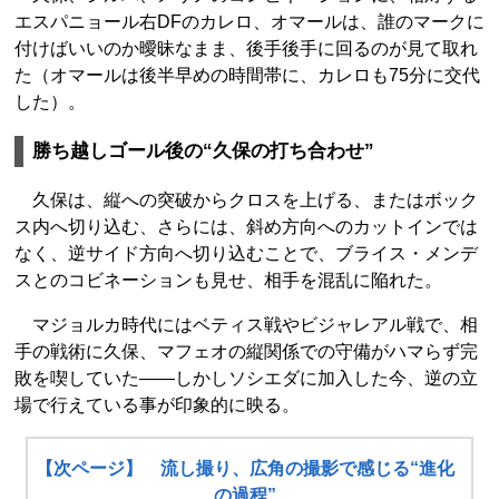
エスパニョール右DFのカレロ、オマールは、誰のマークに
付けばいいのか曖昧なまま、後手後手に回るのが見て取れ
た（オマールは後半早めの時間帯に、カレロも75分に交代
した）。
勝ち越しゴール後の“久保の打ち合わせ”
久保は、縦への突破からクロスを上げる、またはボック
ス内へ切り込む、さらには、斜め方向へのカットインでは
なく、逆サイド方向へ切り込むことで、ブライス・メンデ
スとのコビネーションも見せ、相手を混乱に陥れた。
マジョルカ時代にはベティス戦やビジャレアル戦で、相
手の戦術に久保、マフェオの縦関係での守備がハマらず完
敗を喫していた――しかしソシエダに加入した今、逆の立
場で行えている事が印象的に映る。
【次ページ】 流し撮り、広角の撮影で感じる“進化
の過程”