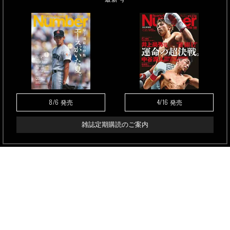
8/6
4/16
発売
発売
雑誌定期購読のご案内