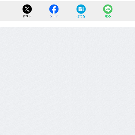
ポスト
シェア
はてな
送る