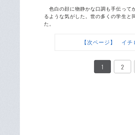
色白の顔に物静かな口調も手伝ってか
るような気がした。世の多くの学生と
た。
【次ページ】 イチ
1
2