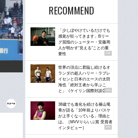
RECOMMEND
「少しぼやけているだけでも
感覚が狂ってきます」Bリー
グ屈指のシューター・安藤周
人が明かす“見える”ことの重
要性
PR
世界の頂点に君臨し続けるオ
ランダの超人ハリー・ラブレ
イセンと日本のエースの太田
海也「絶対王者から学ぶこ
と」《ケイリン国際対談②》
PR
38歳でも進化を続ける篠山竜
青が語る「10年前よりバスケ
が上手くなっている」理由と
は。［MVVりらいぶ賞 受賞者
インタビュー］
PR