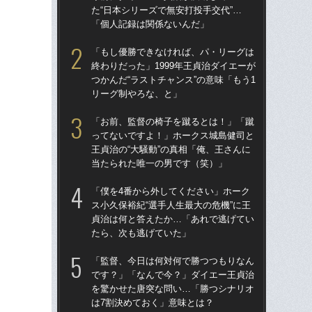
た“日本シリーズで無安打投手交代”…
た“
「個人記録は関係ないんだ」
「
「もし優勝できなければ、パ・リーグは
「
終わりだった」1999年王貞治ダイエーが
終わ
つかんだ“ラストチャンス”の意味「もう1
つか
リーグ制やろな、と」
リ
「お前、監督の椅子を蹴るとは！」「蹴
「
ってないですよ！」ホークス城島健司と
っ
王貞治の“大騒動”の真相「俺、王さんに
王貞
当たられた唯一の男です（笑）」
当
「僕を4番から外してください」ホーク
「
ス小久保裕紀“選手人生最大の危機”に王
ス小
貞治は何と答えたか…「あれで逃げてい
貞
たら、次も逃げていた」
た
「監督、今日は何対何で勝つつもりなん
「
です？」「なんで今？」ダイエー王貞治
で
を驚かせた唐突な問い…「勝つシナリオ
を
は7割決めておく」意味とは？
は