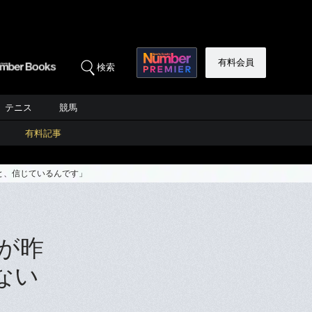
有料会員
検索
テニス
競馬
有料記事
と、信じているんです」
が昨
ない