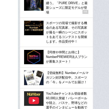
纏う。「PURE DRIVE」と最
新シューズに限定モデルが登
場
PR
スポーツの現場で撮影する機
会のある写真家、その写真家
が撮る一瞬のシーンにスポッ
トをあてるコンテストを開催
します。作品受付中！
【同僚や仲間とお得に】
NumberPREMIER法人プラン
が募集スタート！
【登録無料】Numberメールマ
ガジン好評配信中。スポーツ
の「今」をメールでお届け！
YouTubeチャンネル登録者数
60,000人突破！バレーボール
や陸上、バスケ、野球などの
選手のインタビューを動画で