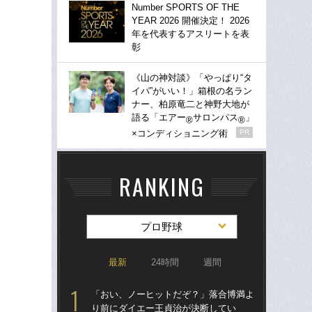
Number SPORTS OF THE
YEAR 2026 開催決定！ 2026
年を代表するアスリートを表
彰
《山の神対談》「やっぱり“タ
イパ”がいい！」箱根の名ラン
ナー、柏原竜二と神野大地が
語る「エアー
サロンパス
」
®
®
×コンディショニング術
PR
RANKING
プロ野球
最新
24時間
週間
「おい、ノーヒットだぞ？」落合博満よ
「
り前にダイエー王貞治が決断してい
り