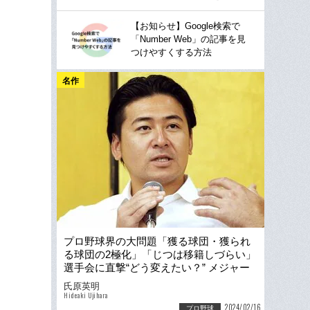
【お知らせ】Google検索で
「Number Web」の記事を見
つけやすくする方法
名作
プロ野球界の大問題「獲る球団・獲られ
る球団の2極化」「じつは移籍しづらい」
選手会に直撃“どう変えたい？” メジャー
流FAには「反対」
氏原英明
Hideaki Ujihara
2024/02/16
プロ野球