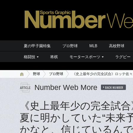
夏の甲子園特集
プロ野球
MLB
高校野球
格闘技
将棋
モータースポーツ
ラグビー
野球
プロ野球
《史上最年少の完全試合》ロッテ佐々
Number Web More
BACK NUMBER
《史上最年少の完全試合
夏に明かしていた“未来
かなと、信じているん