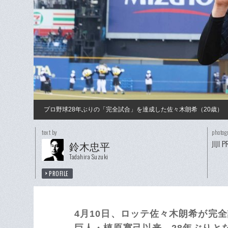
プロ野球28年ぶりの「完全試合」を達成した佐々木朗希（20歳）
text by
photog
JIJI 
鈴木忠平
Tadahira Suzuki
PROFILE
4月10日、ロッテ佐々木朗希が完全
巨人・槙原寛己以来、28年ぶりと