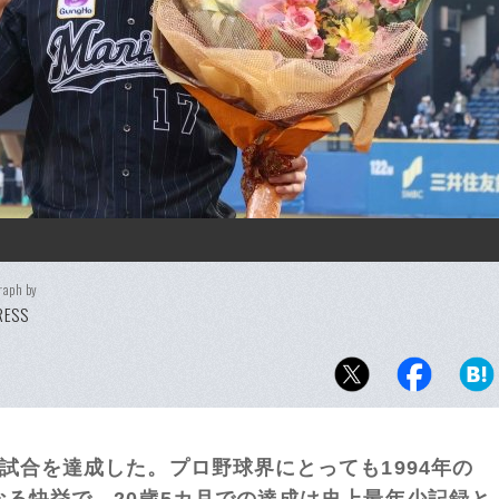
raph by
PRESS
試合を達成した。プロ野球界にとっても1994年の
なる快挙で、20歳5カ月での達成は史上最年少記録と