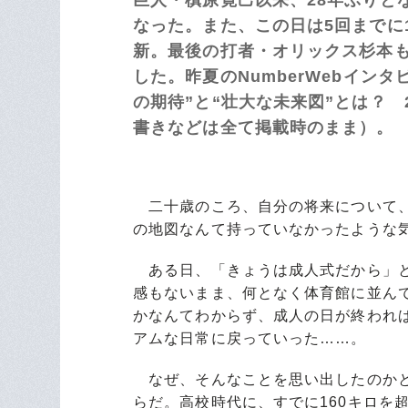
なった。また、この日は5回までに
新。最後の打者・オリックス杉本も
した。昨夏のNumberWebイン
の期待”と“壮大な未来図”とは？ 
書きなどは全て掲載時のまま）。
二十歳のころ、自分の将来について、
の地図なんて持っていなかったような
ある日、「きょうは成人式だから」と
感もないまま、何となく体育館に並ん
かなんてわからず、成人の日が終われ
アムな日常に戻っていった……。
なぜ、そんなことを思い出したのかと
らだ。高校時代に、すでに160キロを