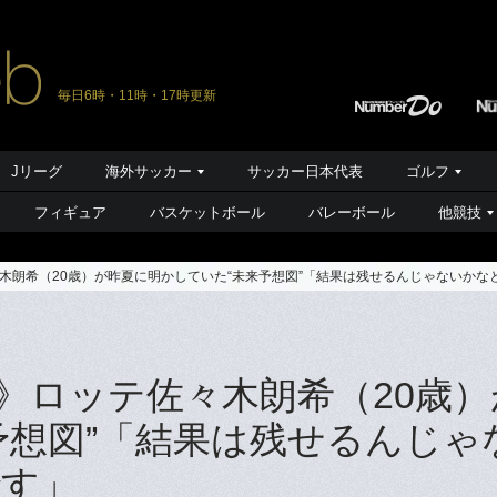
毎日6時・11時・17時更新
Jリーグ
海外サッカー
サッカー日本代表
ゴルフ
フィギュア
バスケットボール
バレーボール
他競技
木朗希（20歳）が昨夏に明かしていた“未来予想図”「結果は残せるんじゃないかな
》ロッテ佐々木朗希（20歳）
予想図”「結果は残せるんじゃ
です」