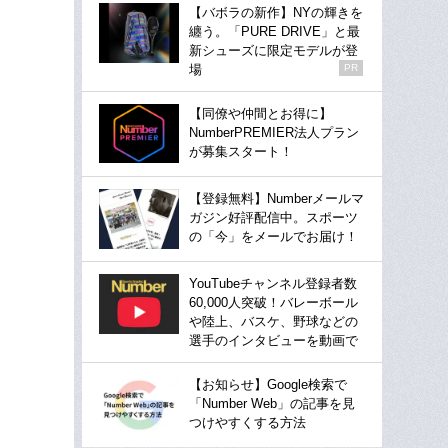
【バボラの新作】NYの輝きを
纏う。「PURE DRIVE」と最
新シューズに限定モデルが登
場
PR
【同僚や仲間とお得に】
NumberPREMIER法人プラン
が募集スタート！
【登録無料】Numberメールマ
ガジン好評配信中。スポーツ
の「今」をメールでお届け！
YouTubeチャンネル登録者数
60,000人突破！バレーボール
や陸上、バスケ、野球などの
選手のインタビューを動画で
【お知らせ】Google検索で
「Number Web」の記事を見
つけやすくする方法