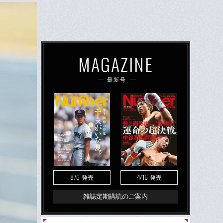
MAGAZINE
最新号
8/6
4/16
発売
発売
雑誌定期購読のご案内