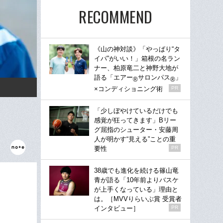
RECOMMEND
《山の神対談》「やっぱり“タ
イパ”がいい！」箱根の名ラン
ナー、柏原竜二と神野大地が
語る「エアー
サロンパス
」
®
®
×コンディショニング術
PR
「少しぼやけているだけでも
感覚が狂ってきます」Bリー
グ屈指のシューター・安藤周
人が明かす“見える”ことの重
要性
PR
38歳でも進化を続ける篠山竜
青が語る「10年前よりバスケ
が上手くなっている」理由と
は。［MVVりらいぶ賞 受賞者
インタビュー］
PR