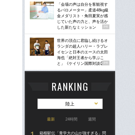
「会場の声は自分を客観視す
るバロメーター」柔道48kg級
金メダリスト・角田夏実が感
じていた声の力と、声を活か
した新たなミッション
PR
世界の頂点に君臨し続けるオ
ランダの超人ハリー・ラブレ
イセンと日本のエースの太田
海也「絶対王者から学ぶこ
と」《ケイリン国際対談②》
PR
RANKING
陸上
最新
24時間
週間
箱根駅伝「青学大の山が強すぎる」問
東大