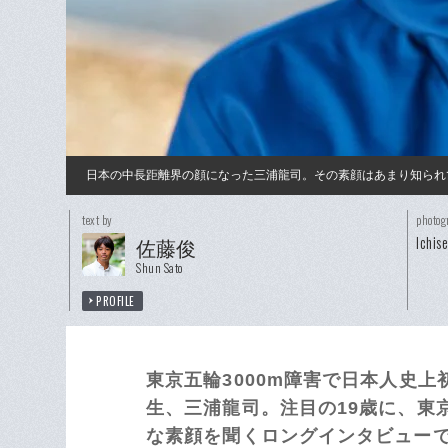
日本の中長距離界の顔になった三浦龍司。その素顔はあまり知られ
text by
photog
Ichis
佐藤俊
Shun Sato
PROFILE
東京五輪3000m障害で日本人史
生、三浦龍司。注目の19歳に、東
な素顔を聞くロングインタビューで