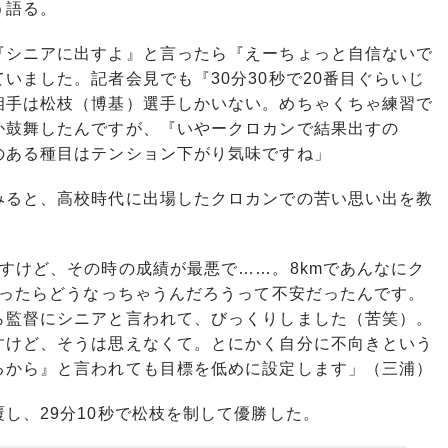
う語る。
『シニアに出すよ』と言ったら『えーちょっと自信ないで
いました。記者会見でも『30分30秒で20番目ぐらいじ
相手は松枝（博基）選手しかいない。めちゃくちゃ練習で
か鼓舞したんですが、『いやークロカンで結果出すの
のある種目はテンション下がり気味ですね」
ると、高校時代に出場したクロカンでの苦い思い出を教
すけど、その時の成績が最悪で……。8kmであんなにク
なったらどうなっちゃうんだろうって不安だったんです。
ら監督にシニアと言われて、びっくりしました（苦笑）。
すけど、そうは思えなくて。とにかく自分に不向きという
るから』と言われても目標を低めに設定します」（三浦）
し、29分10秒で松枝を制して優勝した。