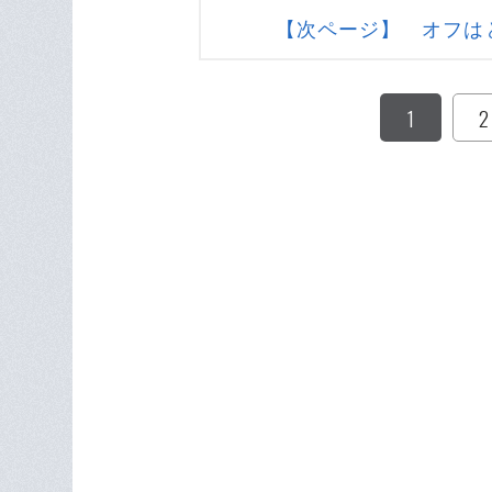
【次ページ】 オフは
1
2