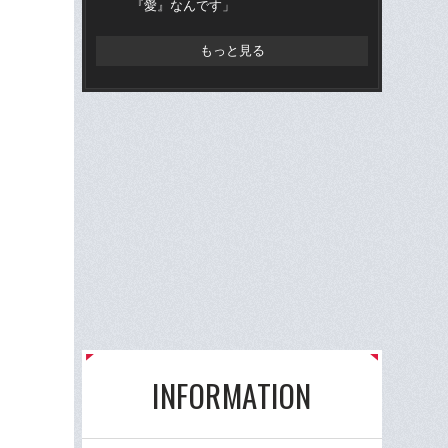
『愛』なんです」
学
ち
もっと見る
INFORMATION