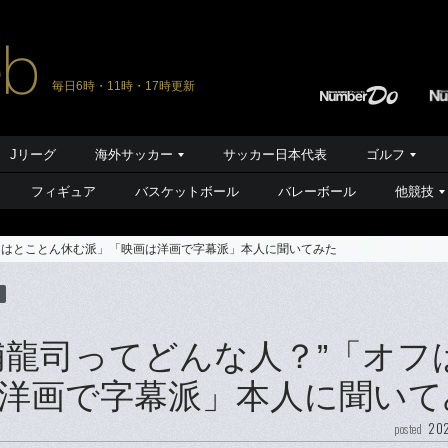
毎日6時・11時・17時更新
Jリーグ
海外サッカー
サッカー日本代表
ゴルフ
フィギュア
バスケットボール
バレーボール
他競技
フはとことん休む派」「映画は洋画で字幕派」本人に聞いてみた
浦龍司ってどんな人？”「オフ
洋画で字幕派」本人に聞いて
202
posted