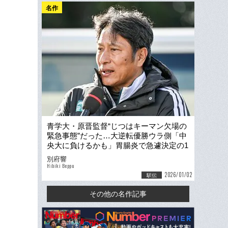
名作
青学大・原晋監督“じつはキーマン欠場の
緊急事態”だった…大逆転優勝ウラ側「中
央大に負けるかも」胃腸炎で急遽決定の1
区16位も…黒田朝日の衝撃
別府響
Hibiki Beppu
2026/01/02
駅伝
その他の名作記事