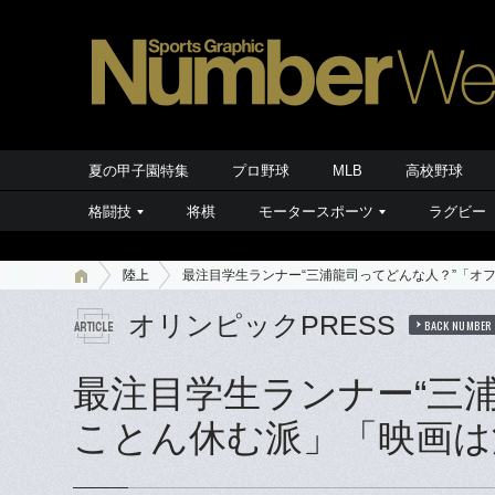
夏の甲子園特集
プロ野球
MLB
高校野球
格闘技
将棋
モータースポーツ
ラグビー
陸上
最注目学生ランナー“三浦龍司ってどんな人？”「オ
オリンピックPRESS
BACK NUMBER
最注目学生ランナー“三
ことん休む派」「映画は