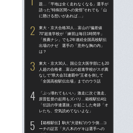
題…「平地は全く走れなくなる」選手が
人
語った“特殊区間への覚悟”それでも「山
なし
に懸ける想いがあれば…」
「
東大・京大合格30人…富山の“偏差値
東大
70”超進学校が「練習は毎日1時間半」
70
「推薦ナシ」でも2年連続全国高校駅伝
「
出場のナゼ 選手の「意外な胸の内」
出
は？
は
東大・京大30人、国公立大医学部にも20
箱
人超の合格者…富山の超進学校がスポ薦
題
なしで“県大会31連覇中”王者を倒して
語っ
「全国高校駅伝出場」までのウラ話
に
「ぶっ壊れてもいい」激走に次ぐ激走、
「
原晋監督の起用もズバリ…箱根駅伝4位
ぞ」
「伝説の学連選抜」が起こした奇跡「オ
部活
レたち、空気読めてないよな」
ロ
【箱根駅伝】駒大“大逆転”のウラ側…コ
高校
ーチの証言「大八木のゲキは選手への
たの