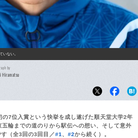
ていない。
raph by
ei Hiramatsu
上初の7位入賞という快挙を成し遂げた順天堂大学2年
京五輪までの道のりから駅伝への想い、そして意外
す（全3回の3回目／
#1
、
#2
から続く）。