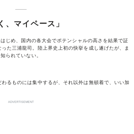
く、マイペース」
をはじめ、国内の各大会でポテンシャルの高さを結果で証
なった三浦龍司。陸上界史上初の快挙を成し遂げたが、ま
り知られていない。
わるものには集中するが、それ以外は無頓着で、いい加
ADVERTISEMENT