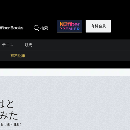
有料会員
検索
テニス
競馬
有料記事
はと
みた
1/10/09 11:04