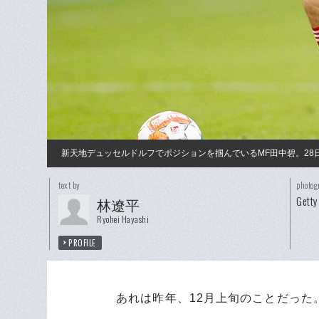
新天地デュッセルドルフでポジションを掴んでいるMF田中碧。2
text by
photog
Getty
林遼平
Ryohei Hayashi
PROFILE
あれは昨年、12月上旬のことだった