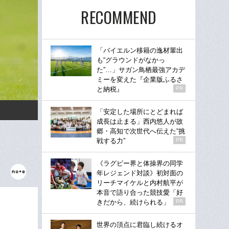
RECOMMEND
「バイエルン移籍の逸材輩出
も“グラウンドがなかっ
た”…」サガン鳥栖最強アカデ
ミーを変えた『企業版ふるさ
と納税』
PR
「安定した場所にとどまれば
成長は止まる」西内悠人が故
郷・高知で次世代へ伝えた“挑
戦する力”
PR
《ラグビー界と体操界の同学
年レジェンド対談》初対面の
リーチマイケルと内村航平が
本音で語り合った競技愛「好
きだから、続けられる」
PR
世界の頂点に君臨し続けるオ