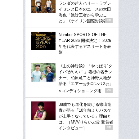
ランダの超人ハリー・ラブレ
イセンと日本のエースの太田
海也「絶対王者から学ぶこ
と」《ケイリン国際対談②》
PR
Number SPORTS OF THE
YEAR 2026 開催決定！ 2026
年を代表するアスリートを表
彰
《山の神対談》「やっぱり“タ
イパ”がいい！」箱根の名ラン
ナー、柏原竜二と神野大地が
語る「エアー
サロンパス
」
®
®
×コンディショニング術
PR
38歳でも進化を続ける篠山竜
青が語る「10年前よりバスケ
が上手くなっている」理由と
は。［MVVりらいぶ賞 受賞者
インタビュー］
PR