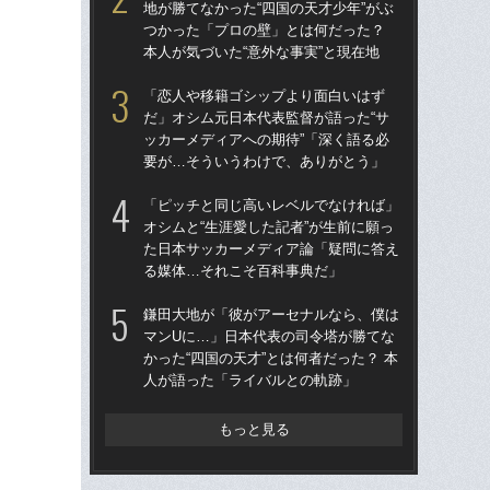
地が勝てなかった“四国の天才少年”がぶ
地が
つかった「プロの壁」とは何だった？
つ
本人が気づいた“意外な事実”と現在地
本人
「恋人や移籍ゴシップより面白いはず
鎌
だ」オシム元日本代表監督が語った“サ
マ
ッカーメディアへの期待”「深く語る必
かっ
要が…そういうわけで、ありがとう」
人
「ピッチと同じ高いレベルでなければ」
「
オシムと“生涯愛した記者”が生前に願っ
だ」
た日本サッカーメディア論「疑問に答え
ッカ
る媒体…それこそ百科事典だ」
要
鎌田大地が「彼がアーセナルなら、僕は
「
マンUに…」日本代表の司令塔が勝てな
っ
かった“四国の天才”とは何者だった？ 本
材
人が語った「ライバルとの軌跡」
稿
もっと見る