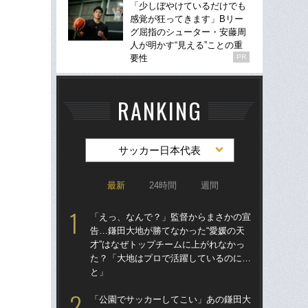
「少しぼやけているだけでも
感覚が狂ってきます」Bリー
グ屈指のシューター・安藤周
人が明かす“見える”ことの重
要性
PR
RANKING
サッカー日本代表
最新
24時間
週間
「えっ、なんで？」監督からまさかの宣
「
告…鎌田大地が勝てなかった“愛媛の天
告…
才”はなぜトップチームに上がれなかっ
才”
た？「大地はプロで活躍しているのに…
た
と」
と
「公園でサッカーしてこい」あの鎌田大
「