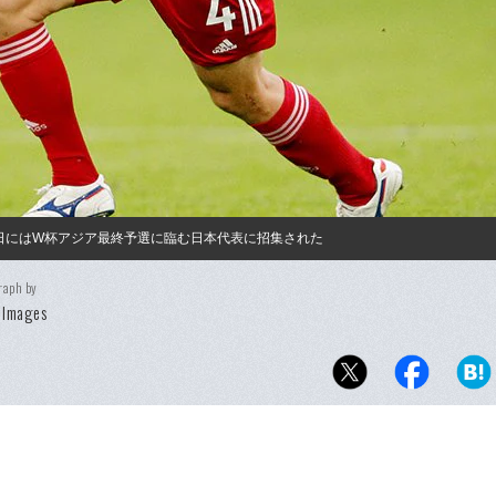
8日にはW杯アジア最終予選に臨む日本代表に招集された
raph by
 Images
。