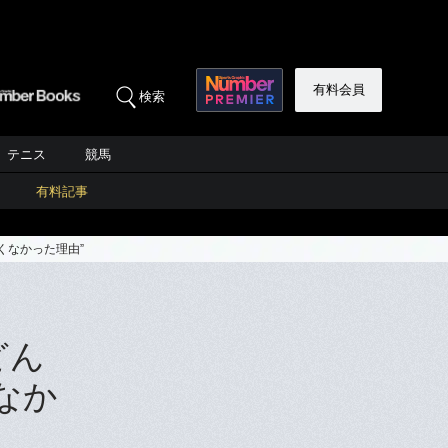
有料会員
検索
テニス
競馬
有料記事
くなかった理由”
どん
なか