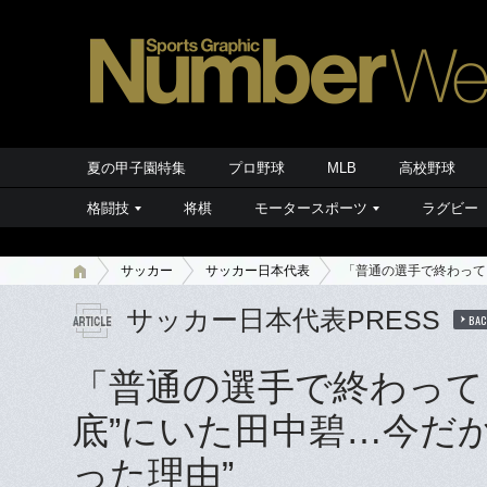
夏の甲子園特集
プロ野球
MLB
高校野球
格闘技
将棋
モータースポーツ
ラグビー
サッカー
サッカー日本代表
「普通の選手で終わって
サッカー日本代表PRESS
BAC
「普通の選手で終わって
底”にいた田中碧…今だ
った理由”