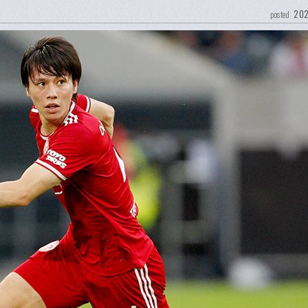
202
posted