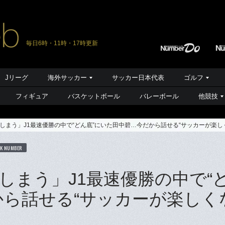
毎日6時・11時・17時更新
Jリーグ
海外サッカー
サッカー日本代表
ゴルフ
フィギュア
バスケットボール
バレーボール
他競技
しまう」J1最速優勝の中で“どん底”にいた田中碧…今だから話せる“サッカーが楽し
K NUMBER
しまう」J1最速優勝の中で“
から話せる“サッカーが楽しく