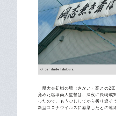
©︎Toshihide Ishikura
県大会初戦の境（さかい）高との2回戦
覚めた塩塚尚人監督は、深夜に長崎成
ったので、もう少ししてから折り返そ
新型コロナウイルスに感染したとの連