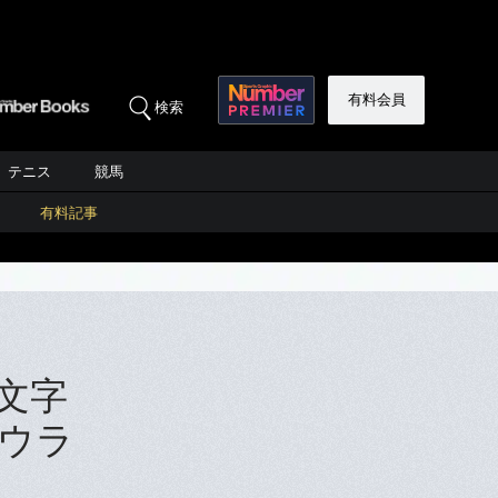
有料会員
検索
テニス
競馬
有料記事
文字
のウラ