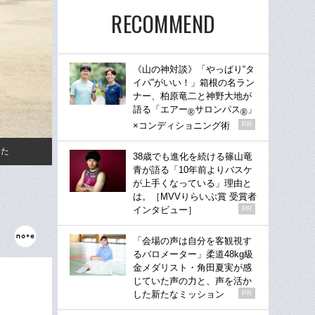
RECOMMEND
《山の神対談》「やっぱり“タ
イパ”がいい！」箱根の名ラン
ナー、柏原竜二と神野大地が
語る「エアー
サロンパス
」
®
®
×コンディショニング術
PR
きた
38歳でも進化を続ける篠山竜
青が語る「10年前よりバスケ
が上手くなっている」理由と
は。［MVVりらいぶ賞 受賞者
インタビュー］
PR
「会場の声は自分を客観視す
るバロメーター」柔道48kg級
金メダリスト・角田夏実が感
じていた声の力と、声を活か
した新たなミッション
PR