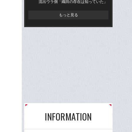
流出ウラ側「織田の存在は知っていた」
流
もっと見る
INFORMATION