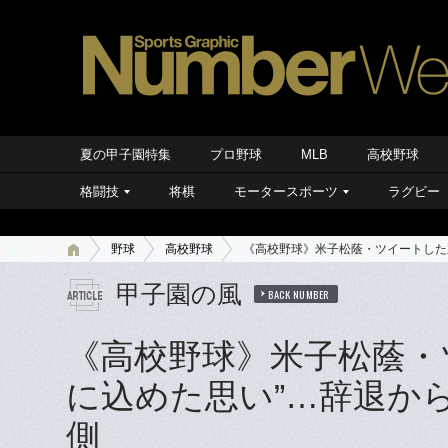
夏の甲子園特集
プロ野球
MLB
高校野球
格闘技
将棋
モータースポーツ
ラグビー
野球
高校野球
《高校野球》米子松蔭・ツイートした主
甲子園の風
BACK NUMBER
《高校野球》米子松蔭・ツ
に込めた思い”…辞退か
側