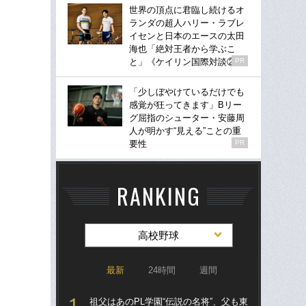
世界の頂点に君臨し続けるオ
ランダの超人ハリー・ラブレ
イセンと日本のエースの太田
海也「絶対王者から学ぶこ
と」《ケイリン国際対談②》
PR
「少しぼやけているだけでも
感覚が狂ってきます」Bリー
グ屈指のシューター・安藤周
人が明かす“見える”ことの重
要性
PR
RANKING
高校野球
最新
24時間
週間
祖父はあのPL学園“伝説の名将”、父も東
祖父