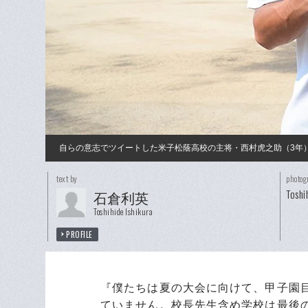
自らの意志でツイートした米子松蔭高校の主将・西村虎之助（3年
text by
photog
Toshi
石倉利英
Toshihide Ishikura
PROFILE
『僕たちは夏の大会に向けて、甲子園
ていません。校長先生含め学校は最後