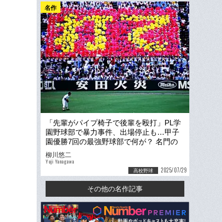
名作
「先輩がパイプ椅子で後輩を殴打」PL学
園野球部で暴力事件、出場停止も…甲子
園優勝7回の最強野球部で何が？ 名門の
崩壊がはじまった日
柳川悠二
Yuji Yanagawa
2025/07/29
高校野球
その他の名作記事