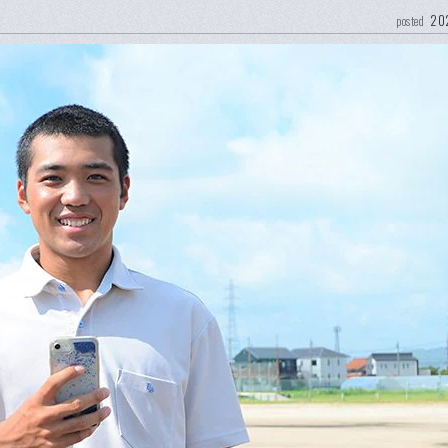
202
posted