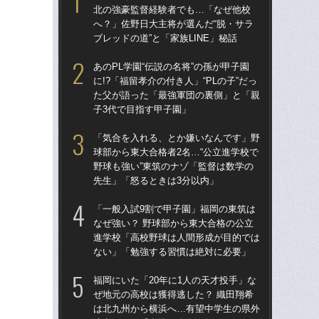
北の強豪監督経験者でも…「なぜ他校
北
へ？」佐野日大主将が選んだ“脱・サラ
へ？
ブレッドの道”と「家族LINE」秘話
ブレ
あのPL学園“伝説の名将”の孫が甲子園
「
に!?「福留孝介の付き人」“PLの子”だっ
球部
た父が語った「最強軍団の裏側」と「親
野球
子3代で目指す甲子園」
先
「気合を入れる、とか嫌いなんです」野
「
球部から東大合格者2名…“公立進学校で
なぜ
野球も強い”東筑のナゾ「監督は数学の
進
先生」「怒るときは3分以内」
な
「一般入試9割で甲子園」福岡の東筑は
あの
なぜ強い？ 野球部から東大合格の公立
に!
進学校「高校野球は人間形成が目的では
た
ない」「勉強する習慣は絶対に必要」
子3
福岡にいた「20年に1人の天才投手」な
福岡
ぜ地元の高校は獲得逃した？ 織田翔希
ぜ地
は北九州から横浜へ…有望中学生の県外
は