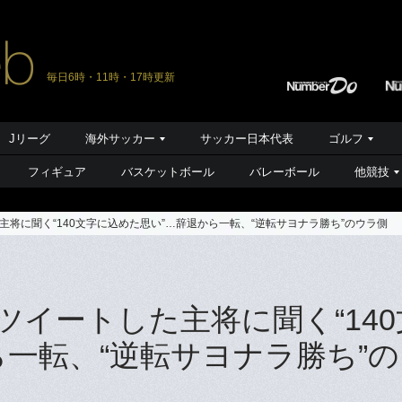
毎日6時・11時・17時更新
Jリーグ
海外サッカー
サッカー日本代表
ゴルフ
フィギュア
バスケットボール
バレーボール
他競技
将に聞く“140文字に込めた思い”…辞退から一転、“逆転サヨナラ勝ち”のウラ側
イートした主将に聞く“140
ら一転、“逆転サヨナラ勝ち”