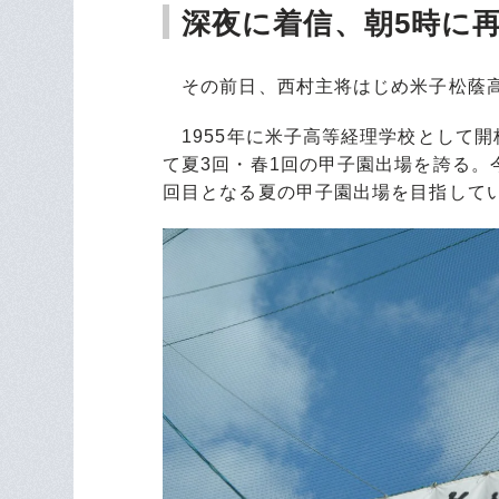
深夜に着信、朝5時に
その前日、西村主将はじめ米子松蔭高
1955年に米子高等経理学校として
て夏3回・春1回の甲子園出場を誇る。
回目となる夏の甲子園出場を目指して