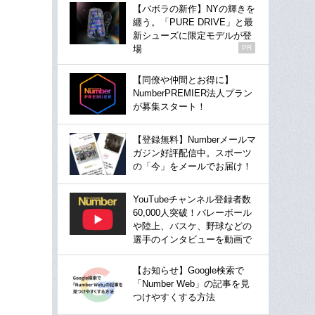
【バボラの新作】NYの輝きを
纏う。「PURE DRIVE」と最
新シューズに限定モデルが登
場
PR
【同僚や仲間とお得に】
NumberPREMIER法人プラン
が募集スタート！
【登録無料】Numberメールマ
ガジン好評配信中。スポーツ
の「今」をメールでお届け！
YouTubeチャンネル登録者数
60,000人突破！バレーボール
や陸上、バスケ、野球などの
選手のインタビューを動画で
【お知らせ】Google検索で
「Number Web」の記事を見
つけやすくする方法