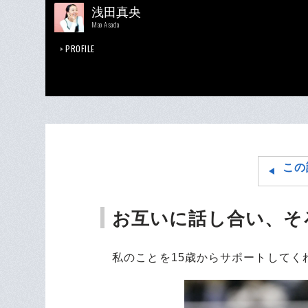
浅田真央
Mao Asada
PROFILE
この
お互いに話し合い、そ
私のことを15歳からサポートしてく