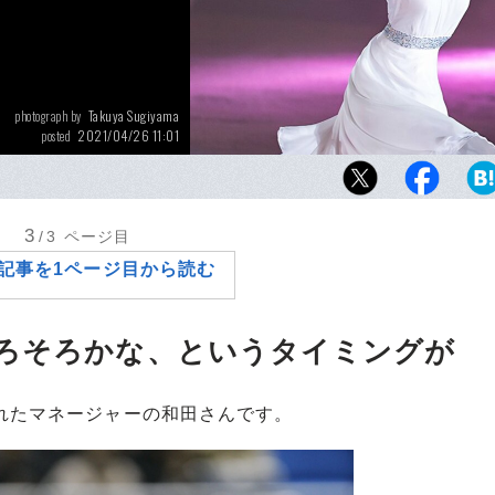
Takuya Sugiyama
photograph by
2021/04/26 11:01
posted
4月26、27日の神奈川公演で、サンクスツア
る
3
/3
ページ目
記事を1ページ目から読む
ろそろかな、というタイミングが
れたマネージャーの和田さんです。