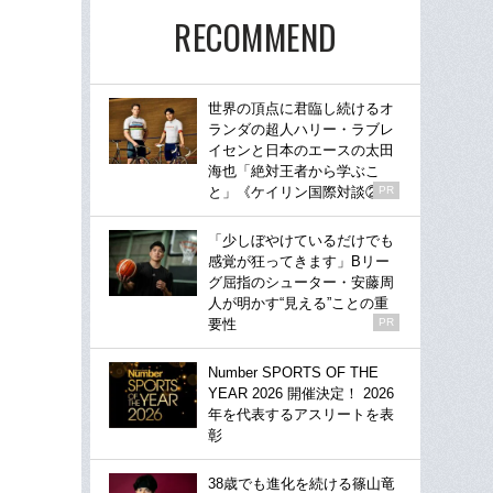
RECOMMEND
世界の頂点に君臨し続けるオ
ランダの超人ハリー・ラブレ
イセンと日本のエースの太田
海也「絶対王者から学ぶこ
と」《ケイリン国際対談②》
PR
「少しぼやけているだけでも
感覚が狂ってきます」Bリー
グ屈指のシューター・安藤周
人が明かす“見える”ことの重
要性
PR
Number SPORTS OF THE
YEAR 2026 開催決定！ 2026
年を代表するアスリートを表
彰
38歳でも進化を続ける篠山竜