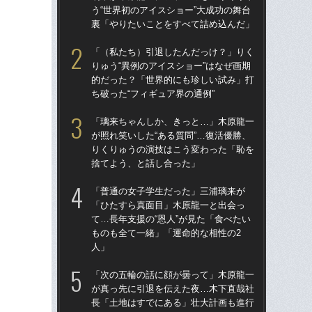
う“世界初のアイスショー”大成功の舞台
う“
裏「やりたいことをすべて詰め込んだ」
裏
「（私たち）引退したんだっけ？」りく
「
りゅう“異例のアイスショー”はなぜ画期
りゅ
的だった？「世界的にも珍しい試み」打
的
ち破った“フィギュア界の通例”
ち破
「璃来ちゃんしか、きっと…」木原龍一
「
が照れ笑いした“ある質問”…復活優勝、
「
りくりゅうの演技はこう変わった「恥を
て…
捨てよう、と話し合った」
も
人
「普通の女子学生だった」三浦璃来が
「ひたすら真面目」木原龍一と出会っ
「
て…長年支援の“恩人”が見た「食べたい
原
ものも全て一緒」「運命的な相性の2
て…
人」
ー「
「次の五輪の話に顔が曇って」木原龍一
「
が真っ先に引退を伝えた夜…木下直哉社
と
長「土地はすでにある」壮大計画も進行
日