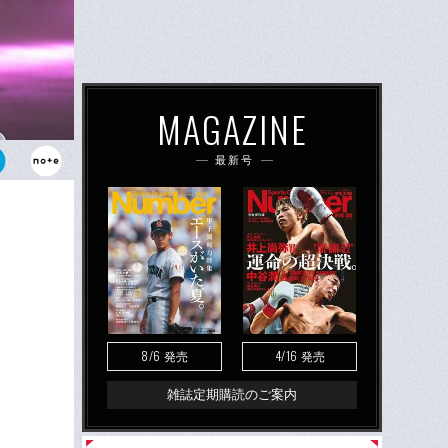
MAGAZINE
最新号
ーは幕を閉じ
8/6
4/16
発売
発売
雑誌定期購読のご案内