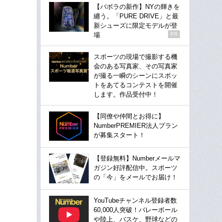
【バボラの新作】NYの輝きを
纏う。「PURE DRIVE」と最
新シューズに限定モデルが登
場
PR
スポーツの現場で撮影する機
会のある写真家、その写真家
が撮る一瞬のシーンにスポッ
トをあてるコンテストを開催
します。作品受付中！
【同僚や仲間とお得に】
NumberPREMIER法人プラン
が募集スタート！
【登録無料】Numberメールマ
ガジン好評配信中。スポーツ
の「今」をメールでお届け！
YouTubeチャンネル登録者数
60,000人突破！バレーボール
や陸上、バスケ、野球などの