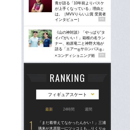
青が語る「10年前よりバスケ
が上手くなっている」理由と
は。［MVVりらいぶ賞 受賞者
インタビュー］
PR
《山の神対談》「やっぱり“タ
イパ”がいい！」箱根の名ラン
ナー、柏原竜二と神野大地が
語る「エアー
サロンパス
」
®
®
×コンディショニング術
PR
RANKING
フィギュアスケート
最新
24時間
週間
「まだ着替えてなかったんかい！」三浦
「
璃来が木原龍一にツッコミも…りくりゅ
璃