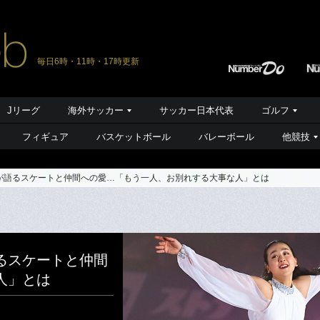
毎日6時・11時・17時更新
Jリーグ
海外サッカー
サッカー日本代表
ゴルフ
フィギュア
バスケットボール
バレーボール
他競技
が語るスケートと仲間への愛…「もう一人、お別れする大事な人」とは
るスケートと仲間
人」とは