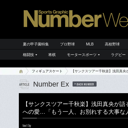
夏の甲子園特集
プロ野球
MLB
高校野球
格闘技
将棋
モータースポーツ
ラグビー
フィギュアスケート
【サンクスツアー千秋楽】浅田真央
Number Ex
BACK NUMBER
【サンクスツアー千秋楽】浅田真央が語
への愛…「もう一人、お別れする大事な
text by