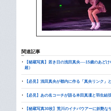
関連記事
【秘蔵写真】若き日の浅田真央──15歳のあど
超）
【必見】浅田真央が都内に作る「真央リンク」
【必見】あの名コーチが語る本田真凜と羽生結
【秘蔵写真30枚】荒川のイナバウアーに妖艶な