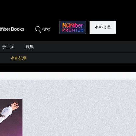
有料会員
検索
テニス
競馬
有料記事