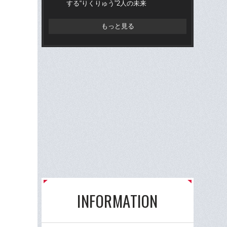
する“りくりゅう”2人の未来
感じ
ュ
もっと見る
INFORMATION