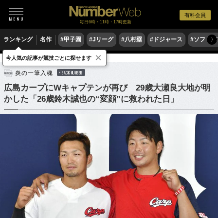
有料会員
毎日6時・11時・17時更新
ランキング
名作
#甲子園
#Jリーグ
#八村塁
#ドジャース
#ソフトバ
〉
×
今人気の記事が競技ごとに探せます
野球
プロ野球
炎の一筆入魂
BACK NUMBER
広島カープにWキャプテンが再び 29歳大瀬良大地が明
かした「26歳鈴木誠也の“変顔”に救われた日」