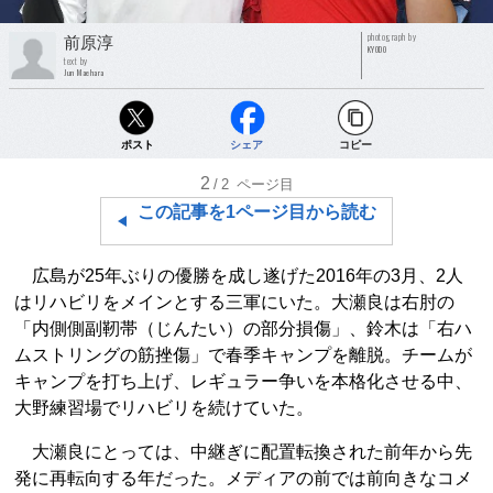
photograph by
前原淳
KYODO
text by
Jun Maehara
ポスト
シェア
コピー
2
/2
ページ目
この記事を1ページ目から読む
広島が25年ぶりの優勝を成し遂げた2016年の3月、2人
はリハビリをメインとする三軍にいた。大瀬良は右肘の
「内側側副靭帯（じんたい）の部分損傷」、鈴木は「右ハ
ムストリングの筋挫傷」で春季キャンプを離脱。チームが
キャンプを打ち上げ、レギュラー争いを本格化させる中、
大野練習場でリハビリを続けていた。
大瀬良にとっては、中継ぎに配置転換された前年から先
発に再転向する年だった。メディアの前では前向きなコメ