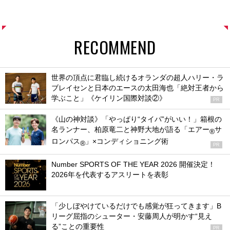
RECOMMEND
世界の頂点に君臨し続けるオランダの超人ハリー・ラ
ブレイセンと日本のエースの太田海也「絶対王者から
学ぶこと」《ケイリン国際対談②》
PR
《山の神対談》「やっぱり“タイパ”がいい！」箱根の
名ランナー、柏原竜二と神野大地が語る「エアー
サ
®
ロンパス
」×コンディショニング術
®
PR
Number SPORTS OF THE YEAR 2026 開催決定！
2026年を代表するアスリートを表彰
「少しぼやけているだけでも感覚が狂ってきます」B
リーグ屈指のシューター・安藤周人が明かす“見え
る”ことの重要性
PR