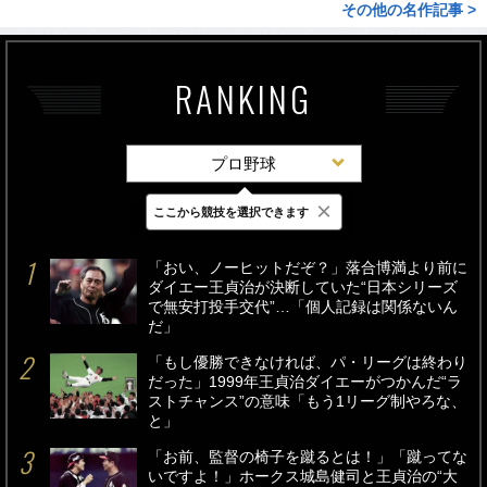
その他の名作記事 >
RANKING
プロ野球
×
ここから競技を選択できます
最新
24時間
週間
「おい、ノーヒットだぞ？」落合博満より前に
ダイエー王貞治が決断していた“日本シリーズ
で無安打投手交代”…「個人記録は関係ないん
だ」
「もし優勝できなければ、パ・リーグは終わり
だった」1999年王貞治ダイエーがつかんだ“ラ
ストチャンス”の意味「もう1リーグ制やろな、
と」
「お前、監督の椅子を蹴るとは！」「蹴ってな
いですよ！」ホークス城島健司と王貞治の“大