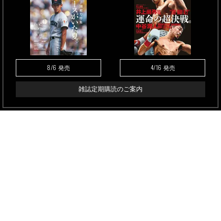
8/6
4/16
発売
発売
雑誌定期購読のご案内