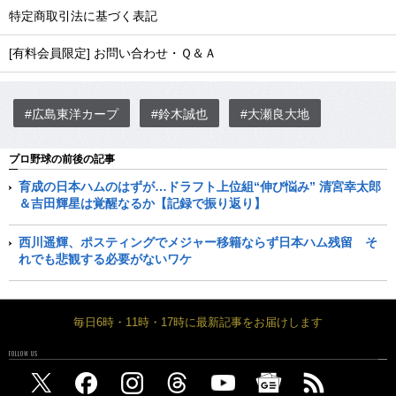
特定商取引法に基づく表記
[有料会員限定] お問い合わせ・Ｑ＆Ａ
#広島東洋カープ
#鈴木誠也
#大瀬良大地
プロ野球の前後の記事
育成の日本ハムのはずが…ドラフト上位組“伸び悩み” 清宮幸太郎
＆吉田輝星は覚醒なるか【記録で振り返り】
西川遥輝、ポスティングでメジャー移籍ならず日本ハム残留 そ
れでも悲観する必要がないワケ
毎日6時・11時・17時に最新記事をお届けします
FOLLOW US