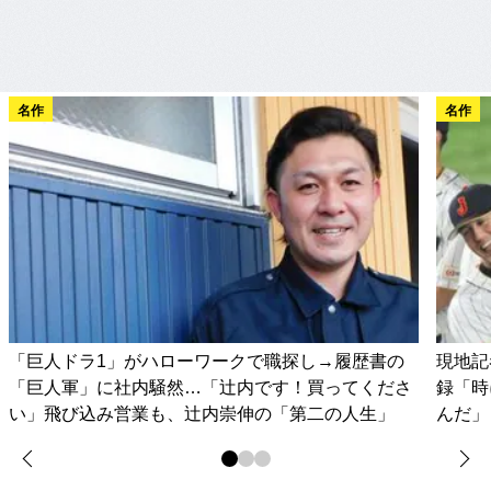
名作
名作
「巨人ドラ1」がハローワークで職探し→履歴書の
現地記
「巨人軍」に社内騒然…「辻内です！買ってくださ
録「時
い」飛び込み営業も、辻内崇伸の「第二の人生」
んだ」