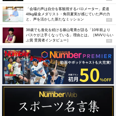
「会場の声は自分を客観視するバロメーター」柔道
48kg級金メダリスト・角田夏実が感じていた声の力
と、声を活かした新たなミッション
PR
38歳でも進化を続ける篠山竜青が語る「10年前より
バスケが上手くなっている」理由とは。［MVVりらい
ぶ賞 受賞者インタビュー］
PR