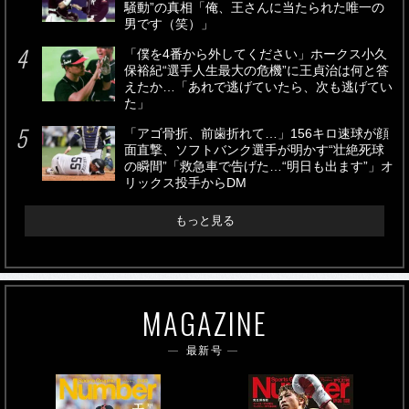
騒動”の真相「俺、王さんに当たられた唯一の
男です（笑）」
「僕を4番から外してください」ホークス小久
保裕紀“選手人生最大の危機”に王貞治は何と答
えたか…「あれで逃げていたら、次も逃げてい
た」
「アゴ骨折、前歯折れて…」156キロ速球が顔
面直撃、ソフトバンク選手が明かす“壮絶死球
の瞬間”「救急車で告げた…“明日も出ます”」オ
リックス投手からDM
もっと見る
MAGAZINE
最新号