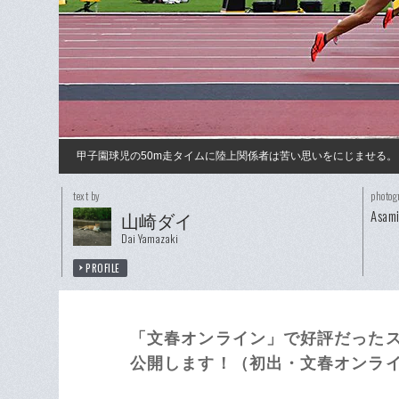
甲子園球児の50m走タイムに陸上関係者は苦い思いをにじませる。
text by
photog
Asam
山崎ダイ
Dai Yamazaki
PROFILE
「文春オンライン」で好評だったスポ
公開します！（初出・文春オンライン