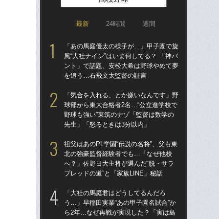
最新
24時間
週間
「あの馬庭優太の様子が…」甲子園で旋
祖父
風“大社ナイン”はいま何してる？ 「神バ
北
ント」で話題、安松大希は野球やめて夢
へ？
を追う…石飛文太監督の証言
ブレ
「気合を入れる、とか嫌いなんです」野
「
球部から東大合格者2名…“公立進学校で
球部
野球も強い”東筑のナゾ「監督は数学の
野球
先生」「怒るときは3分以内」
先
祖父はあのPL学園“伝説の名将”、父も東
仙台
北の強豪監督経験者でも…「なぜ他校
も
へ？」佐野日大主将が選んだ“脱・サラ
快勝
ブレッドの道”と「家族LINE」秘話
組織
「大社の馬庭君はどうしてるんだろ
あの
う…」早稲田実業“あの甲子園名試合”か
に!
ら2年…なぜ再戦が実現した？「実は島
た