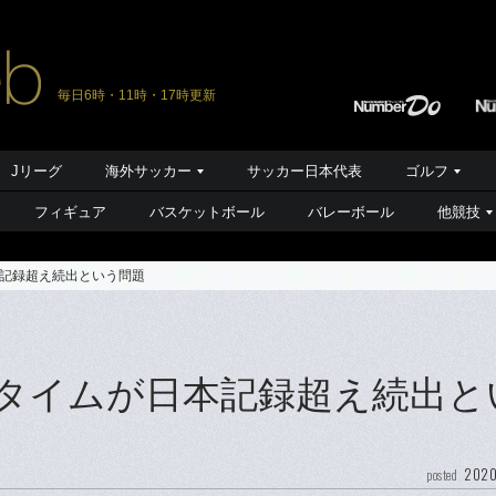
毎日6時・11時・17時更新
Jリーグ
海外サッカー
サッカー日本代表
ゴルフ
フィギュア
バスケットボール
バレーボール
他競技
本記録超え続出という問題
」タイムが日本記録超え続出と
2020
posted