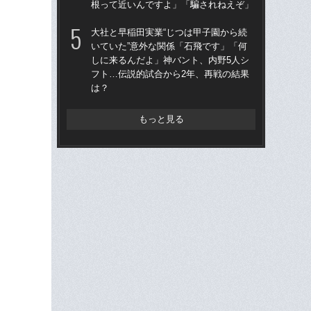
根って近いんですよ」「騙されねえぞ」
子3
大社と早稲田実業“じつは甲子園から続
「
いていた”意外な関係「石飛です」「何
なぜ
しに来るんだよ」神バント、内野5人シ
進
フト…伝説的試合から2年、再戦の結果
な
は？
もっと見る