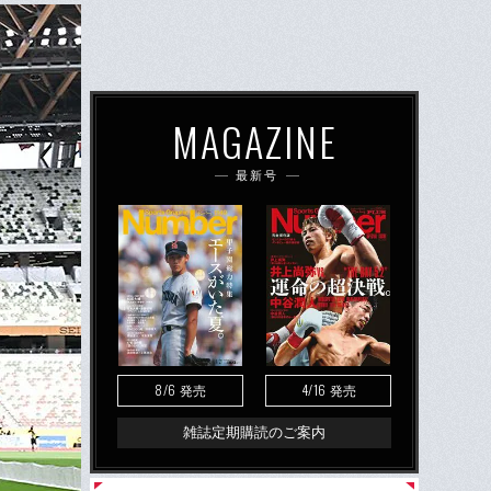
MAGAZINE
最新号
8/6
4/16
発売
発売
雑誌定期購読のご案内