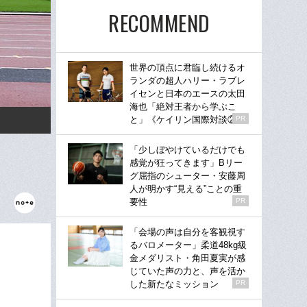
RECOMMEND
世界の頂点に君臨し続けるオ
ランダの超人ハリー・ラブレ
イセンと日本のエースの太田
海也「絶対王者から学ぶこ
と」《ケイリン国際対談②》
PR
「少しぼやけているだけでも
感覚が狂ってきます」Bリー
グ屈指のシューター・安藤周
人が明かす“見える”ことの重
要性
PR
「会場の声は自分を客観視す
るバロメーター」柔道48kg級
金メダリスト・角田夏実が感
じていた声の力と、声を活か
した新たなミッション
PR