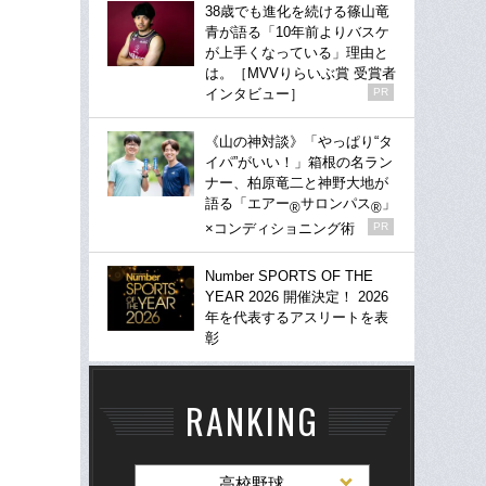
38歳でも進化を続ける篠山竜
青が語る「10年前よりバスケ
が上手くなっている」理由と
は。［MVVりらいぶ賞 受賞者
インタビュー］
PR
《山の神対談》「やっぱり“タ
イパ”がいい！」箱根の名ラン
ナー、柏原竜二と神野大地が
語る「エアー
サロンパス
」
®
®
×コンディショニング術
PR
Number SPORTS OF THE
YEAR 2026 開催決定！ 2026
年を代表するアスリートを表
彰
RANKING
高校野球