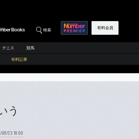
有料会員
検索
テニス
競馬
有料記事
いう
/09/23 18:00