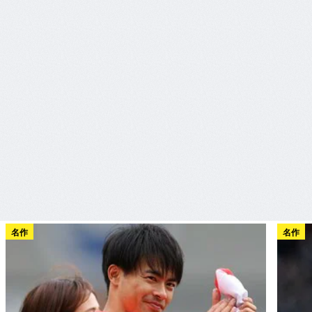
名作
名作