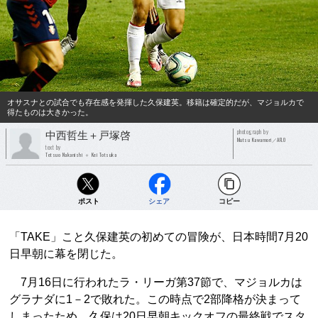
オサスナとの試合でも存在感を発揮した久保建英。移籍は確定的だが、マジョルカで
得たものは大きかった。
photograph by
中西哲生＋戸塚啓
Mutsu Kawamori／AFLO
text by
Tetsuo Nakanishi ＋ Kei Totsuka
ポスト
シェア
コピー
「TAKE」こと久保建英の初めての冒険が、日本時間7月20
日早朝に幕を閉じた。
7月16日に行われたラ・リーガ第37節で、マジョルカは
グラナダに1－2で敗れた。この時点で2部降格が決まって
しまったため、久保は20日早朝キックオフの最終戦でスタ