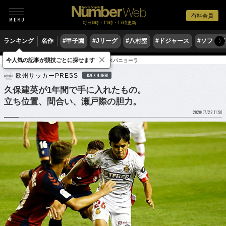
有料会員
毎日6時・11時・17時更新
ランキング
名作
#甲子園
#Jリーグ
#八村塁
#ドジャース
#ソフトバ
〉
×
今人気の記事が競技ごとに探せます
サッカー
海外サッカー
リーガ・エスパニョーラ
欧州サッカーPRESS
BACK NUMBER
久保建英が1年間で手に入れたもの。
立ち位置、間合い、瀬戸際の胆力。
2020/07/22 11:50