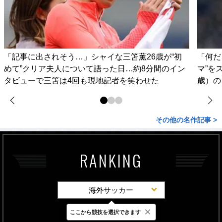
「記事に出されそう…」シャイな三笘薫26歳が“初
「何だ
めて”クリア夫人について語った日…約8分間のイン
マ”を
タビューで三笘は4回も現地記者を笑わせた
歳）の
その他の名作記事 >
RANKING
海外サッカー
×
ここから競技を選択できます
最新
24時間
週間