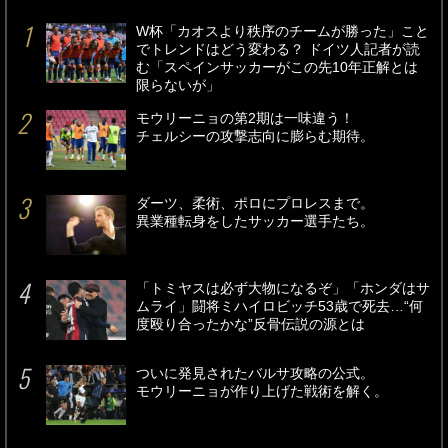
W杯「カオスより秩序のチームが勝った」こと
でトレンドはどう変わる？ ドイツ人記者が読
む「スペインサッカーがこの先10年正解とは
限らないが」
モウリーニョの第2期は一味違う！
チェルシーの攻撃志向に膨らむ期待。
ダーツ、柔術、ポロにプロレスまで。
異業種転身をしたサッカー選手たち。
「トミヤスは必ず大物になるぞ」「ホンダはサ
ムライ」闘将ミハイロビッチ53歳で死去…“何
度殴り合ったかな”反骨伝説の源とは
ついに発見されたバルサ攻略の公式。
モウリーニョが作り上げた戦術を解く。