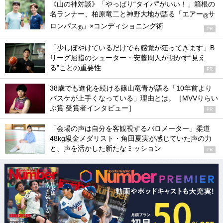
《山の神対談》「やっぱり“タイパ”がいい！」箱根の
名ランナー、柏原竜二と神野大地が語る「エアー
サ
®
ロンパス
」×コンディショニング術
®
PR
「少しぼやけているだけでも感覚が狂ってきます」B
リーグ屈指のシューター・安藤周人が明かす“見え
る”ことの重要性
PR
38歳でも進化を続ける篠山竜青が語る「10年前より
バスケが上手くなっている」理由とは。［MVVりらい
ぶ賞 受賞者インタビュー］
PR
「会場の声は自分を客観視するバロメーター」柔道
48kg級金メダリスト・角田夏実が感じていた声の力
と、声を活かした新たなミッション
PR