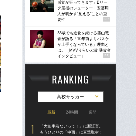
感覚が狂ってきます」Bリー
グ屈指のシューター・安藤周
人が明かす“見える”ことの重
要性
PR
38歳でも進化を続ける篠山竜
青が語る「10年前よりバスケ
が上手くなっている」理由と
は。［MVVりらいぶ賞 受賞者
インタビュー］
PR
RANKING
高校サッカー
最新
24時間
週間
「大迫半端ないって！」に新証言。
高校
もうひとりの「中西」に直撃取材！
員