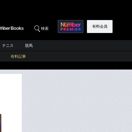
有料会員
検索
テニス
競馬
有料記事