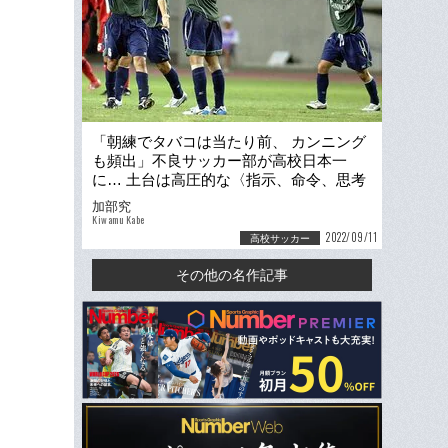
「朝練でタバコは当たり前、 カンニング
も頻出」不良サッカー部が高校日本一
に… 土台は高圧的な〈指示、命令、思考
停止〉からの脱却
加部究
Kiwamu Kabe
2022/09/11
高校サッカー
その他の名作記事