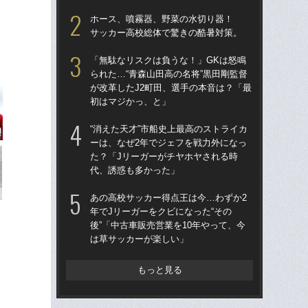
部活
ホース、噴霧器、野菜の水切り器！
減…
サッカー高校総体で驚きの酷暑対策。
「
「無駄なリスクは負うな！」GKは怒鳴
も
られた…“青森山田高の名将”黒田剛監督
が改革したJ2町田、選手の本音は？「最
負
初はマジかっ、と」
山田
“消えた天才”市船史上最高のストライカ
“消
ーは、なぜ2年でジェフを戦力外になっ
ー
た？「Jリーガーがチヤホヤされる時
た
代、誘惑も多かった」
代
あの高校サッカー得点王は今…わずか2
“消
年でJリーガーをクビになった“その
今
後”「中古車販売営業を10年やって、今
か？
は草サッカーが楽しい」
ん
もっと見る