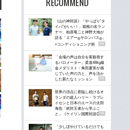
RECOMMEND
《山の神対談》「やっぱり“タ
イパ”がいい！」箱根の名ラン
ナー、柏原竜二と神野大地が
語る「エアー
サロンパス
」
®
®
×コンディショニング術
PR
「会場の声は自分を客観視す
るバロメーター」柔道48kg級
金メダリスト・角田夏実が感
じていた声の力と、声を活か
した新たなミッション
PR
世界の頂点に君臨し続けるオ
ランダの超人ハリー・ラブレ
イセンと日本のエースの太田
海也「絶対王者から学ぶこ
と」《ケイリン国際対談②》
PR
「少しぼやけているだけでも