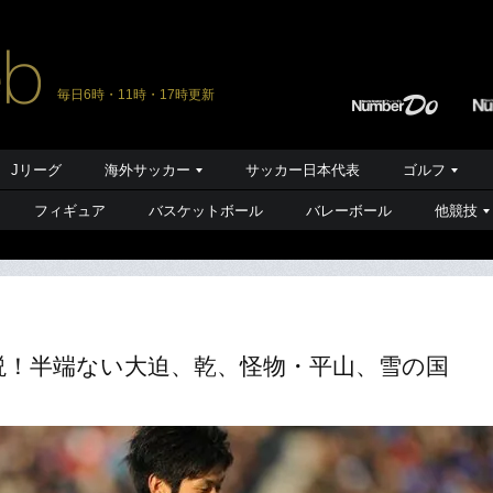
毎日6時・11時・17時更新
Jリーグ
海外サッカー
サッカー日本代表
ゴルフ
フィギュア
バスケットボール
バレーボール
他競技
説！半端ない大迫、乾、怪物・平山、雪の国