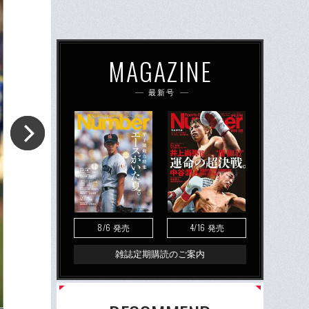
MAGAZINE
最新号
8/6
4/16
発売
発売
雑誌定期購読のご案内