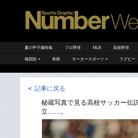
夏の甲子園特集
プロ野球
MLB
高校野球
格闘技
将棋
モータースポーツ
ラグビー
＜
記事に戻る
秘蔵写真で見る高校サッカー伝
立……。