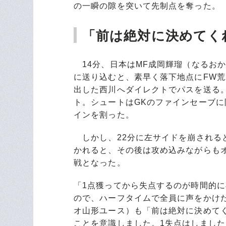
の一瞬の隙を突いて先制点を奪った。
「前は絶対に決めてく
14分、日本はMF成岡輝瑠（なるおか
に送り込むと、素早く落下地点にFW
出した西川へダイレクトでパスを送る。
ト。シュートはGKのファインセーブに
インを割った。
しかし、22分に左サイドを崩される
かれると、その後は攻め込みながらも
戦となった。
「1点獲ってから失点するのが時間的
ので、ハーフタイムで全員に声をかけ
オ山形ユース）も「前は絶対に決めて
ことを意識しました。1失点はしまし