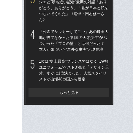
シエと“最も近い記者”最期の対話「あり
「
がとう、ありがとう」「君が日本と私を
た。
つないでくれた」《追悼・田村修一さ
者”
ん》
《
「公園でサッカーしてこい」あの鎌田大
「
地が勝てなかった“四国の天才少年”がぶ
地が
つかった「プロの壁」とは何だった？
つ
本人が気づいた“意外な事実”と現在地
本人
1位は“史上最高”フランスではなく…W杯
「
ユニフォーム“ベスト3”発表「デザイン天
っ
才。すぐに1位決まった」人気スタイリ
材
ストが出場48カ国から選定
稿
もっと見る