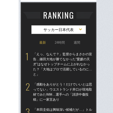
RANKING
サッカー日本代表
最新
24時間
週間
「えっ、なんで？」監督からまさかの宣
「
告…鎌田大地が勝てなかった“愛媛の天
シエ
才”はなぜトップチームに上がれなかっ
が
た？「大地はプロで活躍しているのに…
つ
と」
ん
「感動をありがとう！だけでいいとは思
「
ってない」ウエストランド井口が現地取
告…
材でみたW杯…選手への「誹謗中傷投
才”
稿」に一家言あり
た
と
「本田圭佑は興味深い候補だが…」トル