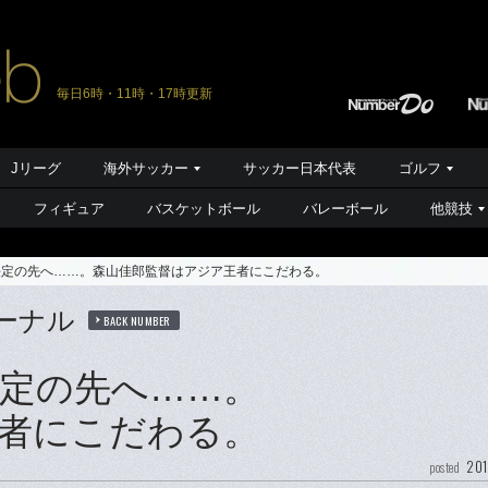
毎日6時・11時・17時更新
Jリーグ
海外サッカー
サッカー日本代表
ゴルフ
フィギュア
バスケットボール
バレーボール
他競技
場決定の先へ……。森山佳郎監督はアジア王者にこだわる。
ーナル
BACK NUMBER
決定の先へ……。
者にこだわる。
201
posted