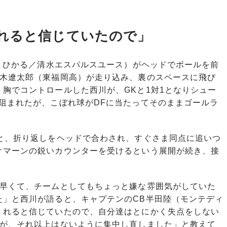
れると信じていたので」
 ひかる／清水エスパルスユース）がヘッドでボールを前
荒木遼太郎（東福岡高）が走り込み、裏のスペースに飛び
胸でコントロールした西川が、GKと1対1となりシュー
阻まれたが、こぼれ球がDFに当たってそのままゴールラ
と、折り返しをヘッドで合わされ、すぐさま同点に追いつ
オマーンの鋭いカウンターを受けるという展開が続き、接
に早くて、チームとしてもちょっと嫌な雰囲気がしていた
た」と西川が語ると、キャプテンのCB半田陸（モンテディ
くれると信じていたので、自分達はとにかく失点をしない
たが、それ以上はないように集中し直しました」と教えて