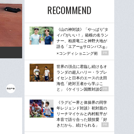
RECOMMEND
《山の神対談》「やっぱり“タ
イパ”がいい！」箱根の名ラン
ナー、柏原竜二と神野大地が
語る「エアー
サロンパス
」
®
®
×コンディショニング術
PR
世界の頂点に君臨し続けるオ
ランダの超人ハリー・ラブレ
イセンと日本のエースの太田
海也「絶対王者から学ぶこ
と」《ケイリン国際対談②》
PR
《ラグビー界と体操界の同学
年レジェンド対談》初対面の
リーチマイケルと内村航平が
本音で語り合った競技愛「好
きだから、続けられる」
PR