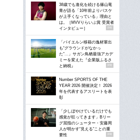
38歳でも進化を続ける篠山竜
青が語る「10年前よりバスケ
が上手くなっている」理由と
は。［MVVりらいぶ賞 受賞者
インタビュー］
PR
「バイエルン移籍の逸材輩出
も“グラウンドがなかっ
た”…」サガン鳥栖最強アカデ
ミーを変えた『企業版ふるさ
と納税』
PR
Number SPORTS OF THE
YEAR 2026 開催決定！ 2026
年を代表するアスリートを表
彰
「少しぼやけているだけでも
感覚が狂ってきます」Bリー
グ屈指のシューター・安藤周
人が明かす“見える”ことの重
要性
PR