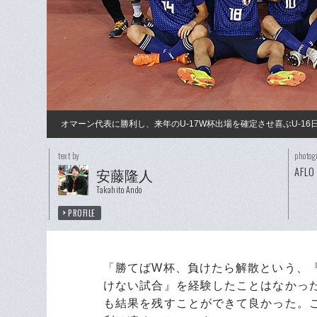
オマーン代表に勝利し、来年のU-17W杯出場を確定させ喜ぶU-1
text by
photog
AFLO
安藤隆人
Takahito Ando
PROFILE
「勝てばW杯、負けたら解散という、
けない試合』を経験したことはなかっ
も結果を残すことができて良かった。