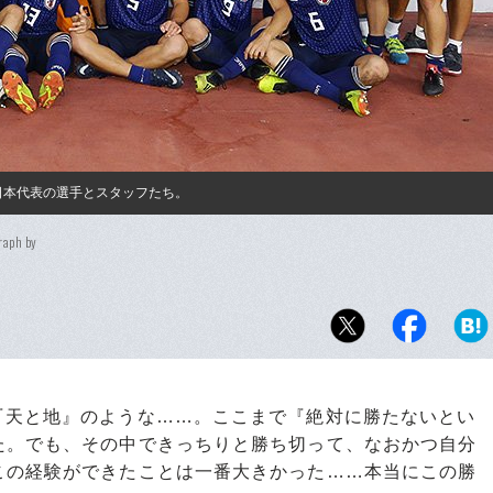
6日本代表の選手とスタッフたち。
raph by
『天と地』のような……。ここまで『絶対に勝たないとい
た。でも、その中できっちりと勝ち切って、なおかつ自分
この経験ができたことは一番大きかった……本当にこの勝