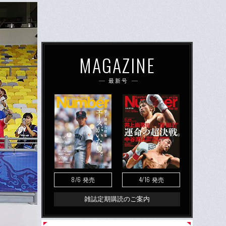
MAGAZINE
最新号
8/6
4/16
発売
発売
雑誌定期購読のご案内