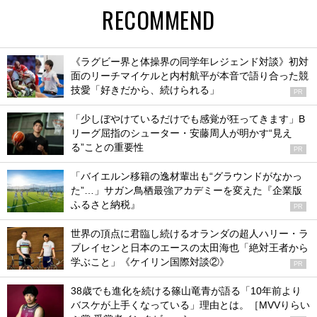
RECOMMEND
《ラグビー界と体操界の同学年レジェンド対談》初対
面のリーチマイケルと内村航平が本音で語り合った競
技愛「好きだから、続けられる」
PR
「少しぼやけているだけでも感覚が狂ってきます」B
リーグ屈指のシューター・安藤周人が明かす“見え
る”ことの重要性
PR
「バイエルン移籍の逸材輩出も“グラウンドがなかっ
た”…」サガン鳥栖最強アカデミーを変えた『企業版
ふるさと納税』
PR
世界の頂点に君臨し続けるオランダの超人ハリー・ラ
ブレイセンと日本のエースの太田海也「絶対王者から
学ぶこと」《ケイリン国際対談②》
PR
38歳でも進化を続ける篠山竜青が語る「10年前より
バスケが上手くなっている」理由とは。［MVVりらい