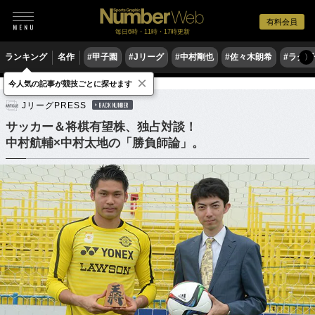
有料会員
毎日6時・11時・17時更新
ランキング
名作
#甲子園
#Jリーグ
#中村剛也
#佐々木朗希
#ラグ
〉
×
今人気の記事が競技ごとに探せます
サッカー
Jリーグ
将棋
JリーグPRESS
BACK NUMBER
サッカー＆将棋有望株、独占対談！
中村航輔×中村太地の「勝負師論」。