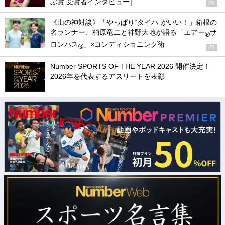
ぶ賞 受賞者インタビュー］
PR
《山の神対談》「やっぱり“タイパ”がいい！」箱根の
名ランナー、柏原竜二と神野大地が語る「エアー
サ
®
ロンパス
」×コンディショニング術
®
PR
Number SPORTS OF THE YEAR 2026 開催決定！
2026年を代表するアスリートを表彰