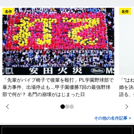
名作
名作
「先輩がパイプ椅子で後輩を殴打」PL学園野球部で
「“は
暴力事件、出場停止も…甲子園優勝7回の最強野球
婚を決
部で何が？ 名門の崩壊がはじまった日
語る、
その他の名作記事 >