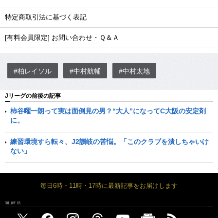
特定商取引法に基づく表記
[有料会員限定] お問い合わせ・Ｑ＆Ａ
#柏レイソル
#中村航輔
#中村太地
Jリーグの前後の記事
柿谷曜一朗って実は面倒見の男？“大人”になってC大阪の安定剤
に。
練習環境すら転々、J2讃岐の苦悩。「このクラブを潰しちゃいけ
ない」
毎日6時・11時・17時に最新記事をお届けします
FOLLOW US