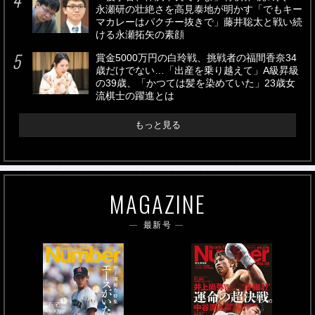
永瀬研の壮絶さを高見泰地が明かす「でもキー
マカレーはパクチー抜きで」藤井聡太と戦い続
ける永瀬拓矢の素顔
賞金5000万円の白玲戦、挑戦者の福間香奈34
歳だけでない…「出産を乗り越えて」A級昇級
の39歳、「かつては髪を染めていた」23歳女
流棋士の躍進とは
もっと見る
MAGAZINE
最新号