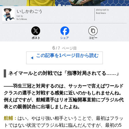
photograph by
いしかわごう
Kenji Iimura
text by
Go Ishikawa
ポスト
シェア
コピー
6
/7
ページ目
この記事を1ページ目から読む
ネイマールとの対戦では「指導対局されてる……」
――羽生三冠と対局するのは、サッカーで言えばワールド
クラスの選手と対戦する感覚に近いのかもしれませんね。
例えばですが、航輔選手はリオ五輪開幕直前にブラジル代
表との親善試合に出場しましたよね。
航輔：
はい。やはり強い相手ということで、最初はフラッ
トではない状況でブラジル戦に臨んだんですが、最初の5