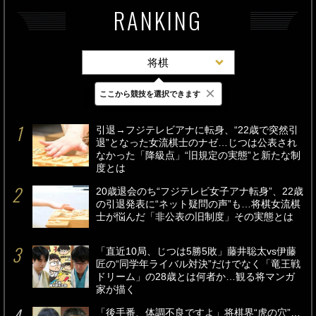
RANKING
将棋
×
ここから競技を選択できます
最新
24時間
週間
引退→フジテレビアナに転身、“22歳で突然引
退”となった女流棋士のナゼ…じつは公表され
なかった「降級点」“旧規定の実態”と新たな制
度とは
20歳退会のち“フジテレビ女子アナ転身”、22歳
の引退発表に“ネット疑問の声”も…将棋女流棋
士が悩んだ「非公表の旧制度」その実態とは
「直近10局、じつは5勝5敗」藤井聡太vs伊藤
匠の“同学年ライバル対決”だけでなく「竜王戦
ドリーム」の28歳とは何者か…観る将マンガ
家が描く
「後手番、体調不良ですよ」将棋界“虎の穴”…