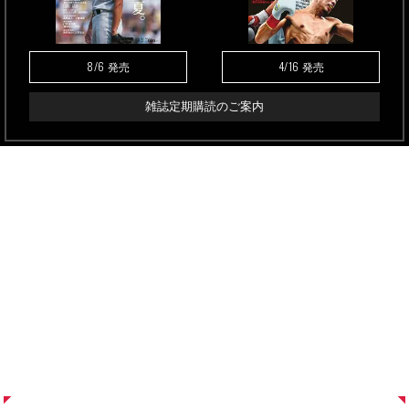
8/6
4/16
発売
発売
雑誌定期購読のご案内