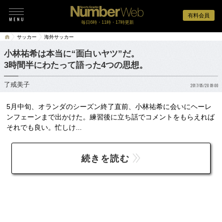
有料会員
毎日6時・11時・17時更新
サッカー
海外サッカー
小林祐希は本当に“面白いヤツ”だ。
3時間半にわたって語った4つの思想。
了戒美子
2017/05/28 09:00
5月中旬、オランダのシーズン終了直前、小林祐希に会いにヘーレ
ンフェーンまで出かけた。練習後に立ち話でコメントをもらえれば
それでも良い。忙しけ...
続きを読む