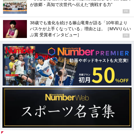
が故郷・高知で次世代へ伝えた“挑戦する力”
PR
38歳でも進化を続ける篠山竜青が語る「10年前より
バスケが上手くなっている」理由とは。［MVVりらい
ぶ賞 受賞者インタビュー］
PR