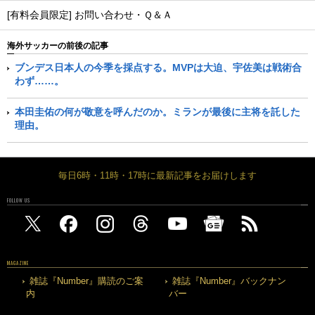
[有料会員限定] お問い合わせ・Ｑ＆Ａ
海外サッカーの前後の記事
ブンデス日本人の今季を採点する。MVPは大迫、宇佐美は戦術合
わず……。
本田圭佑の何が敬意を呼んだのか。ミランが最後に主将を託した
理由。
毎日6時・11時・17時に最新記事をお届けします
FOLLOW US
MAGAZINE
雑誌『Number』購読のご案
雑誌『Number』バックナン
内
バー