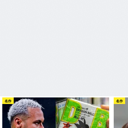
名作
名作