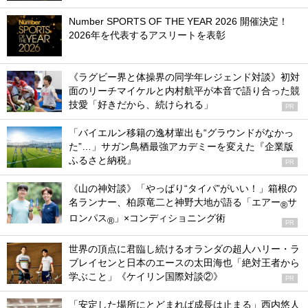
Number SPORTS OF THE YEAR 2026 開催決定！
2026年を代表するアスリートを表彰
《ラグビー界と体操界の同学年レジェンド対談》初対
面のリーチマイケルと内村航平が本音で語り合った競
技愛「好きだから、続けられる」
PR
「バイエルン移籍の逸材輩出も“グラウンドがなかっ
た”…」サガン鳥栖最強アカデミーを変えた『企業版
ふるさと納税』
PR
《山の神対談》「やっぱり“タイパ”がいい！」箱根の
名ランナー、柏原竜二と神野大地が語る「エアー
サ
®
ロンパス
」×コンディショニング術
®
PR
世界の頂点に君臨し続けるオランダの超人ハリー・ラ
ブレイセンと日本のエースの太田海也「絶対王者から
学ぶこと」《ケイリン国際対談②》
PR
「安定した場所にとどまれば成長は止まる」西内悠人