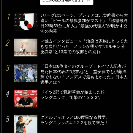
最新
24時間
週間
Jリーグは3ページ、プレミアは…契約書から大
違い「ビールの祭典参加がマスト」「移籍最終
日23時59分に加入」“最強の代理人”が明かす交
渉の内幕
＜独占インタビュー＞「治療は家族にとって大
きな負担だった」メッシが明かす“ホルモン分
泌異常”と13歳での故郷との別れ
「日本は8位タイのグループ」ドイツ人記者が
見た日本代表の“現在地”と、堂安律でも伊藤洋
輝でもない「ブンデスで最もよかった」日本人
選手とは？
ドイツ2部で戦術革命が始まった!?
ラングニック、衝撃の“4-2-2-2”。
グアルディオラと180度異なる哲学。
ラングニックの4-2-2-2を観て来た！