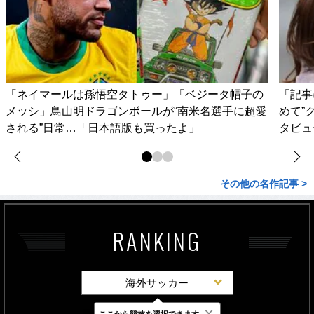
「ネイマールは孫悟空タトゥー」「ベジータ帽子の
「記事
メッシ」鳥山明ドラゴンボールが“南米名選手に超愛
めて”
される”日常…「日本語版も買ったよ」
タビュ
その他の名作記事 >
RANKING
海外サッカー
×
ここから競技を選択できます