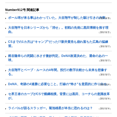
Number912号 関連記事
ボール球が来る事はわかっていた。大谷翔平が制した駆け引きの内実。
（2016/10/26）
大谷翔平を日本シリーズから「消せ」。初戦の先発に黒田博樹を推す理
由。
（2016/10/21）
CSまでの1カ月は“キャンプ”だった!?新井貴浩も崩れ落ちた広島の猛練
習。
（2016/10/17）
梶谷隆幸らの死闘に水さす微妙判定。DeNA敗退決めた、運命のあの一
球。
（2016/10/17）
大谷翔平とベーブ・ルースの4年間。投打の数字比較から未来を想像す
る。
（2016/10/17）
DeNA、奇跡の4連勝に必要なこと。打線の“怖さ”を意図的に作り出せ。
（2016/10/14）
セ界王者のカープがCSで横綱相撲。背景には黒田、コーチらの意識改革
が。
（2016/10/14）
ライバルが語るスラッガー。菊池雄星が本当に恐れるのは？
（2016/10/14）