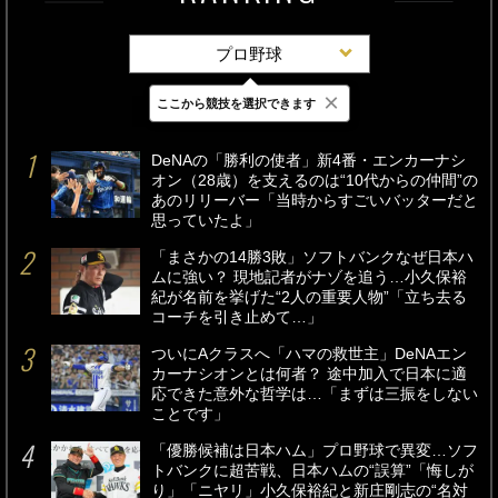
プロ野球
×
ここから競技を選択できます
最新
24時間
週間
DeNAの「勝利の使者」新4番・エンカーナシ
オン（28歳）を支えるのは“10代からの仲間”の
あのリリーバー「当時からすごいバッターだと
思っていたよ」
「まさかの14勝3敗」ソフトバンクなぜ日本ハ
ムに強い？ 現地記者がナゾを追う…小久保裕
紀が名前を挙げた“2人の重要人物”「立ち去る
コーチを引き止めて…」
ついにAクラスへ「ハマの救世主」DeNAエン
カーナシオンとは何者？ 途中加入で日本に適
応できた意外な哲学は…「まずは三振をしない
ことです」
「優勝候補は日本ハム」プロ野球で異変…ソフ
トバンクに超苦戦、日本ハムの“誤算”「悔しが
り」「ニヤリ」小久保裕紀と新庄剛志の“名対