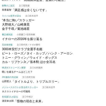
衝撃の二冠王
文◎鷲田康
「満足感は全くないです」
筒香嘉智
ライバル投手が語る
文◎鈴木忠平
“本当に怖い”スラッガー
大野雄大／山崎康晃
金子千尋／菊池雄星
番記者対談
小西慶三×笹田幸嗣
イチローの2016年を振り返る
完全保存版
文◎田代学／ナガオ勝司
3000本安打クラブ全選手名鑑
ピート・ローズ／タイ・カッブ／ハンク・アーロン
トニー・グウィン／ウェイド・ボッグス
カル・リプケンJr.／張本勲 ほか全31名
MLBポストシーズン展望
文◎出村義和
呪いを破るチームはどこだ？
2年連続の大記録
文◎吉村大佑
「タイトルより、トリプルスリー」
山田哲人
メジャースカウトが見る侍スラッガー
文◎鈴木忠平
ネクストイチローの可能性
名伯楽3人が語る
文◎中村計
「怪物の現在と未来」
清宮幸太郎