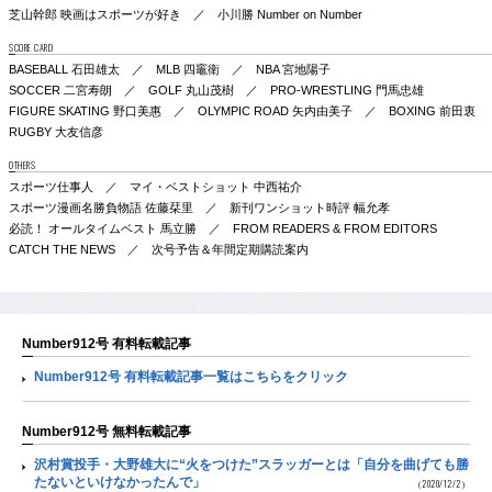
芝山幹郎 映画はスポーツが好き ／ 小川勝 Number on Number
SCORE CARD
BASEBALL 石田雄太 ／ MLB 四竈衛 ／ NBA 宮地陽子
SOCCER 二宮寿朗 ／ GOLF 丸山茂樹 ／ PRO-WRESTLING 門馬忠雄
FIGURE SKATING 野口美惠 ／ OLYMPIC ROAD 矢内由美子 ／ BOXING 前田衷
RUGBY 大友信彦
OTHERS
スポーツ仕事人 ／ マイ・ベストショット 中西祐介
スポーツ漫画名勝負物語 佐藤栞里 ／ 新刊ワンショット時評 幅允孝
必読！ オールタイムベスト 馬立勝 ／ FROM READERS & FROM EDITORS
CATCH THE NEWS ／ 次号予告＆年間定期購読案内
Number912号 有料転載記事
Number912号 有料転載記事一覧はこちらをクリック
Number912号 無料転載記事
沢村賞投手・大野雄大に“火をつけた”スラッガーとは「自分を曲げても勝
たないといけなかったんで」
（2020/12/2）