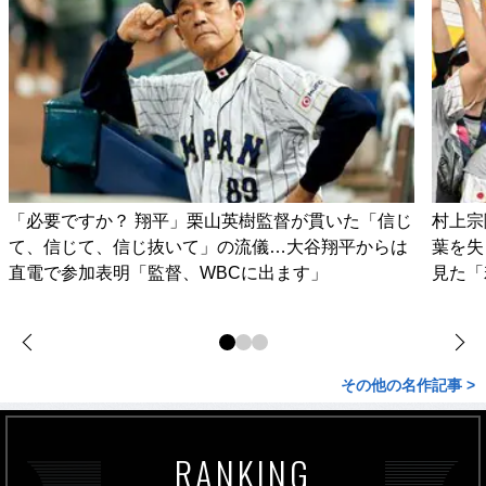
「必要ですか？ 翔平」栗山英樹監督が貫いた「信じ
村上宗
て、信じて、信じ抜いて」の流儀…大谷翔平からは
葉を失
直電で参加表明「監督、WBCに出ます」
見た「
その他の名作記事 >
RANKING