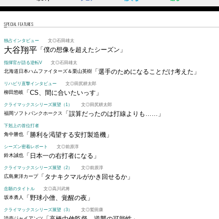
SPECIAL FEATURES
独占インタビュー
文◎石田雄太
大谷翔平
「僕の想像を超えたシーズン」
指揮官が語る逆転V
文◎石田雄太
「選手のためになることだけ考えた」
北海道日本ハムファイターズ＆栗山英樹
リハビリ直撃インタビュー
文◎田尻耕太郎
「CS、間に合いたいっす」
柳田悠岐
クライマックスシリーズ展望（1）
文◎田尻耕太郎
「誤算だったのは打線よりも……」
福岡ソフトバンクホークス
下剋上の首位打者
「勝利を渇望する安打製造機」
角中勝也
シーズン密着レポート
文◎前原淳
「日本一の右打者になる」
鈴木誠也
クライマックスシリーズ展望（2）
文◎前原淳
「タナキクマルがかき回せるか」
広島東洋カープ
念願のタイトル
文◎高川武将
「野球小僧、覚醒の夜」
坂本勇人
クライマックスシリーズ展望（3）
文◎鷲田康
「高橋由伸監督、逆襲の可能性」
読売ジャイアンツ