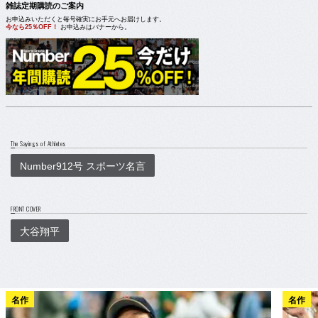
雑誌定期購読のご案内
お申込みいただくと毎号確実にお手元へお届けします。
今なら25％OFF！
お申込みはバナーから。
The Sayings of Athletes
Number912号 スポーツ名言
FRONT COVER
大谷翔平
名作
名作