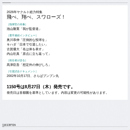
2026年ヤクルト総力特集
飛べ、翔べ、スワローズ！
［指揮官の肖像］
池山隆寛「我が監督道」
［選手連続インタビュー］
奥川恭伸「圧倒的な投球を」
キハダ「日本で引退したい」
古賀優大「名は体を表す」
内山壮真「原点に立ち返って」
［前任者が語る］
髙津臣吾「想定外の伸びしろ」
［引退試合ドキュメント］
2002年10月17日、さらばブンブン丸
1150号は8月27日（木）発売です。
発売日は首都圏を基準としています。内容は変更の可能性があります。
SUBSCRIPTION