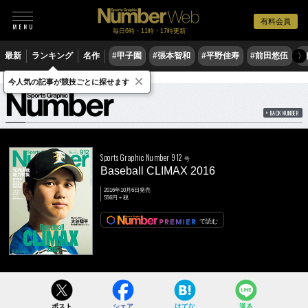
有料会員
毎日6時・11時・17時更新
最新
ランキング
名作
#甲子園
#張本智和
#平野佳寿
#前田悠伍
#
〉
×
雑誌
Number
912号
今人気の記事が競技ごとに探せます
BACK NUMBER
Sports Graphic Number 912
号
Baseball CLIMAX 2016
2016年10月6日発売
556円＋税
で読む
ポスト
シェア
はてな
送る