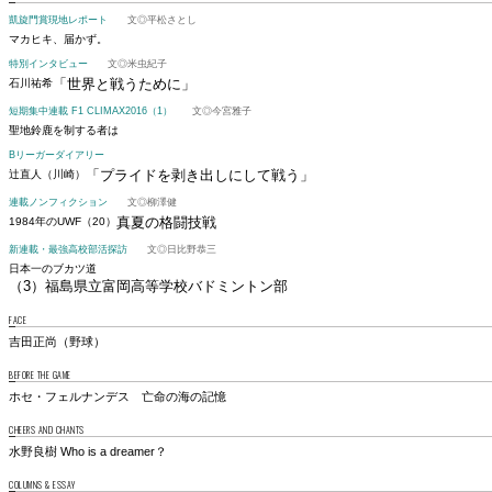
凱旋門賞現地レポート
文◎平松さとし
マカヒキ、届かず。
特別インタビュー
文◎米虫紀子
「世界と戦うために」
石川祐希
短期集中連載 F1 CLIMAX2016（1）
文◎今宮雅子
聖地鈴鹿を制する者は
Bリーガーダイアリー
「プライドを剥き出しにして戦う」
辻直人（川崎）
連載ノンフィクション
文◎柳澤健
真夏の格闘技戦
1984年のUWF（20）
新連載・最強高校部活探訪
文◎日比野恭三
日本一のブカツ道
（3）福島県立富岡高等学校バドミントン部
FACE
吉田正尚（野球）
BEFORE THE GAME
ホセ・フェルナンデス 亡命の海の記憶
CHEERS AND CHANTS
水野良樹 Who is a dreamer？
COLUMNS & ESSAY