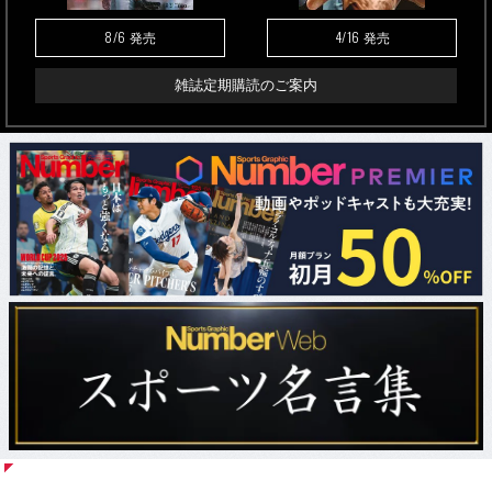
8/6
4/16
発売
発売
雑誌定期購読のご案内