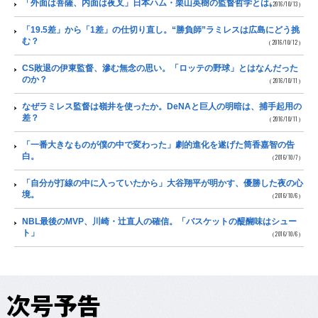
「外面は菩薩、内面は夜叉」日本ハム・栗山英樹の監督哲学とは。
（2016/10/13）
「19.5差」から「1差」の仕切り直し。“勝負師”ラミレスは広島にどう挑
む？
（2016/10/12）
CS敗退の伊東監督、滲む無念の思い。「ロッテの野球」とはなんだった
のか？
（2016/10/11）
なぜラミレス監督は嶺井を使ったか。DeNAと巨人の明暗は、捕手起用の
差？
（2016/10/11）
「一番大きなものが僕の中で変わった」劇的進化を遂げた筒香嘉智の告
白。
（2016/10/7）
「自分が打線の中に入っていたから」大谷翔平が明かす、優勝した夜の心
境。
（2016/10/6）
NBL最後のMVP、川崎・辻直人の確信。「バスケットの醍醐味はシュー
ト」
（2016/10/6）