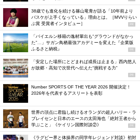
38歳でも進化を続ける篠山竜青が語る「10年前より
バスケが上手くなっている」理由とは。［MVVりらい
ぶ賞 受賞者インタビュー］
PR
「バイエルン移籍の逸材輩出も“グラウンドがなかっ
た”…」サガン鳥栖最強アカデミーを変えた『企業版
ふるさと納税』
PR
「安定した場所にとどまれば成長は止まる」西内悠人
が故郷・高知で次世代へ伝えた“挑戦する力”
PR
Number SPORTS OF THE YEAR 2026 開催決定！
2026年を代表するアスリートを表彰
世界の頂点に君臨し続けるオランダの超人ハリー・ラ
ブレイセンと日本のエースの太田海也「絶対王者から
学ぶこと」《ケイリン国際対談②》
PR
《ラグビー界と体操界の同学年レジェンド対談》初対