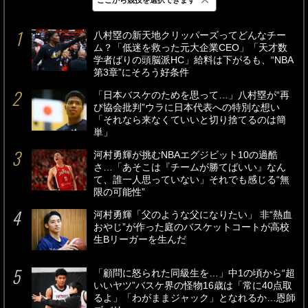
最新
24時間
週間
八村塁の新天地クリッパーズってどんなチー
ム？「低迷を救った元大企業CEO」「天才数
学者ばりの頭脳派HC」給料は下がるも、“NBA
第3章”にそろう好条件
「日本バスケのためを思って…」八村塁が“再
び協会批判”ウラに日本代表への特別な想い
「それなら来なくていいと切り捨てるのは簡
単」
河村勇輝が挑むNBAエグジビット10の過酷
さ…「あそこは『チームが勝てばいい』なん
て、誰一人思っていない」それでも感じる“無
限の可能性”
河村勇輝「父のような父になりたい」 非“熱血
おやじ”が作った庭のバスケットコートが高校
生Bリーガーを生んだ
「顧問に怒られた同級生を…」中1の頃から“超
いいヤツ”バスケ界の怪物16歳は「常に40点取
るよ」「わがままジャック」となれるか…恩師