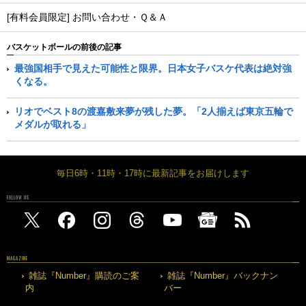
[有料会員限定] お問い合わせ・Ｑ＆Ａ
バスケットボールの前後の記事
最強国相手で見えた可能性と限界。日本女子バスケ代表は絶対強
くなる。
リオでベスト8の渡嘉敷来夢が残した夢。「2人揃えば東京五輪で
メダルが取れる」
毎日6時・11時・17時に最新記事をお届けします
FOLLOW US
MAGAZINE
雑誌『Number』購読のご案
雑誌『Number』バックナン
内
バー