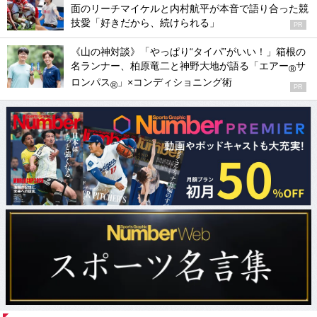
面のリーチマイケルと内村航平が本音で語り合った競
技愛「好きだから、続けられる」
PR
《山の神対談》「やっぱり“タイパ”がいい！」箱根の
名ランナー、柏原竜二と神野大地が語る「エアー
サ
®
ロンパス
」×コンディショニング術
®
PR