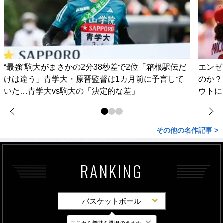
“最強”駒大がまさかの2分38秒差で2位「箱根駅伝だ
エンゼ
けは違う」青学大・原晋監督は1カ月前に予言して
のか？
いた…青学大vs駒大の「決定的な差」
ウトに
その他の名作記事 >
RANKING
バスケットボール
×
ここから競技を選択できます