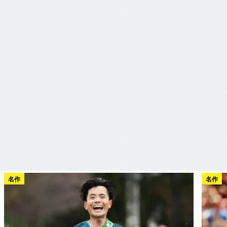
名作
名作