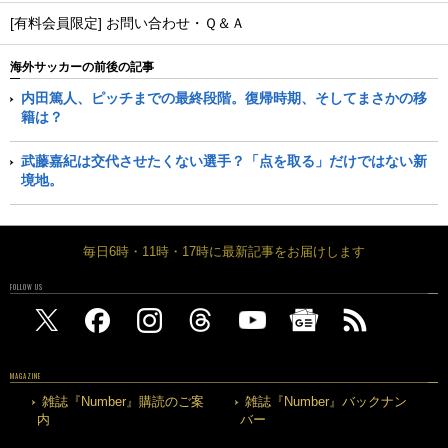
[有料会員限定] お問い合わせ・Ｑ＆Ａ
海外サッカーの前後の記事
内田篤人、ピッチまでの最終段階。復帰時期、そしてまさかの移
籍は？
武藤嘉紀は交代させたくない選手？「点を取る」だけではない新
境地。
毎日6時・11時・17時に最新記事をお届けします
FOLLOW US
MAGAZINE
雑誌『Number』購読のご案
雑誌『Number』バックナン
内
バー