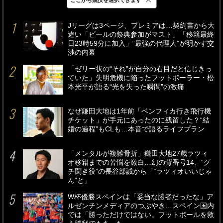
最新
24時間
週間
Jリーグは3ページ、プレミアは…契約書から大
違い「ビールの祭典参加がマスト」「移籍最終
日23時59分に加入」“最強の代理人”が明かす交
渉の内幕
「ゼリー状の“それ”が自分の右目だと信じきっ
ていた」失明危機に陥ったフットボーラー・松
本光平が語る“光を失った瞬間”の激痛
なぜ鎌田大地は1年前「ベンフィカ行き飛行機
チケット」が手元にあったのに残留した？“結
婚の過程”もCLも…本音で語るライフプラン
「メンタルが複雑骨折」鎌田大地27歳ラツィ
オ移籍までの苦悩を激白…幻の背番号14、“グ
チ聞き役”の長谷部誠から「“ラツィオいいじゃ
ん”と」
W杯優勝スペインは「妥当な勝者だったな」ア
ルゼンチンメディアのつぶやき…スペイン国内
では「勝っただけではない。フットボールを救