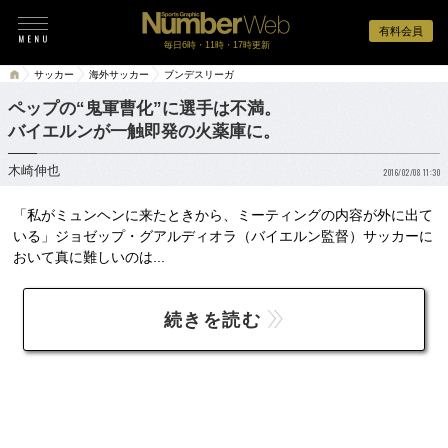
有料会員
毎日6時・11時・17時更新
サッカー
海外サッカー
ブンデスリーガ
ペップの“鬼軍曹化”に選手は不満。
バイエルンが一触即発の火薬庫に。
木崎伸也
2016/02/08 11:30
「私がミュンヘンに来たときから、ミーティングの内容が外に出て
いる」ジョゼップ・グアルディオラ（バイエルン監督）サッカーに
おいて真に難しいのは...
続きを読む