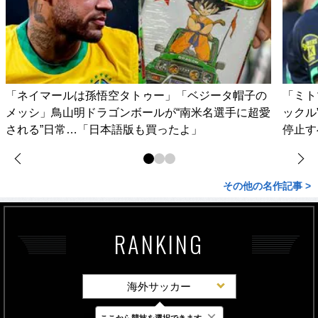
「ネイマールは孫悟空タトゥー」「ベジータ帽子の
「ミト
メッシ」鳥山明ドラゴンボールが“南米名選手に超愛
ックル
される”日常…「日本語版も買ったよ」
停止す
その他の名作記事 >
RANKING
海外サッカー
×
ここから競技を選択できます